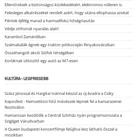
Ellenőrzések a biztonságos közlekedésért, elektromos rolleren is.
Felesleges alkatrészeket rendelt azért, hogy utána ellophassa azokat
Péntek éjfélig marad a harmadfokú hőségriasztás
Védje otthonát nyaralás alatt!
Karambol Zamárdiban
Szalmabálák égnek egy traktor pótkocsiján Rinyakovácsiban
Összehangolt akció Siófok térségében
Korlátnak ütközött egy autó az M7-esen
KULTÚRA - LEGFRISSEBB
Szász Jánossal és Hargitai Ivánnal készül az új évadra a Csiky
Kaposfest - Nemzetközi hírű művészek lépnek fel a kamarazenei
fesztiválon
Hamarosan kezdődik a Centrál Színház nyári programsorozata a
Szigliget Várudvarban
A Queen budapesti koncertfilmje felújítva lesz látható ősszel a
mozikban