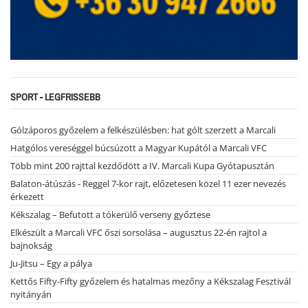
SPORT - LEGFRISSEBB
Gólzáporos győzelem a felkészülésben: hat gólt szerzett a Marcali
Hatgólos vereséggel búcsúzott a Magyar Kupától a Marcali VFC
Több mint 200 rajttal kezdődött a IV. Marcali Kupa Gyótapusztán
Balaton-átúszás - Reggel 7-kor rajt, előzetesen közel 11 ezer nevezés
érkezett
Kékszalag – Befutott a tókerülő verseny győztese
Elkészült a Marcali VFC őszi sorsolása – augusztus 22-én rajtol a
bajnokság
Ju-Jitsu – Egy a pálya
Kettős Fifty-Fifty győzelem és hatalmas mezőny a Kékszalag Fesztivál
nyitányán