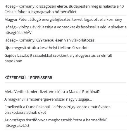
Hőség - Kormány: országosan elérte, Budapesten meg is haladta a 40
Celsius-fokot a legmagasabb hőmérséklet
Magyar Péter: átfogó energiafejlesztési tervet fogadott el a kormány
Hőség - Vitézy Dávid: lassítja a vonatokat és festéssel is védi a síneket a
hőségtől a MÁV
Hőség - Kormány: 629 településen van vízkorlátozás
Újra megnyitották a keszthelyi Helikon Strandot
Gajdos László: 9 százalékkal csökkent a vízfogyasztás az elmúlt
napokban
KÖZÉRDEKŰ - LEGFRISSEBB
Meta Verified: miért fizettem elő rá a Marcali Portálnál?
A magyar villamosenergia-rendszer nagy vizsgája…
Emelkedik a Duna Paksnál – a friss vízügyi adatok már óvatos
bizakodásra adnak okot
Az országos tisztifőorvos meghosszabbította a harmadfokú
hőségriasztást