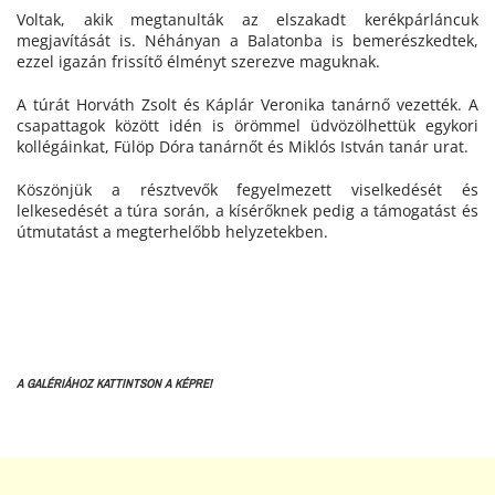
Voltak, akik megtanulták az elszakadt kerékpárláncuk
megjavítását is. Néhányan a Balatonba is bemerészkedtek,
ezzel igazán frissítő élményt szerezve maguknak.
A túrát Horváth Zsolt és Káplár Veronika tanárnő vezették. A
csapattagok között idén is örömmel üdvözölhettük egykori
kollégáinkat, Fülöp Dóra tanárnőt és Miklós István tanár urat.
Köszönjük a résztvevők fegyelmezett viselkedését és
lelkesedését a túra során, a kísérőknek pedig a támogatást és
útmutatást a megterhelőbb helyzetekben.
A GALÉRIÁHOZ KATTINTSON A KÉPRE!