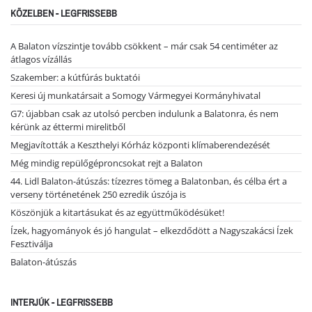
KÖZELBEN - LEGFRISSEBB
A Balaton vízszintje tovább csökkent – már csak 54 centiméter az
átlagos vízállás
Szakember: a kútfúrás buktatói
Keresi új munkatársait a Somogy Vármegyei Kormányhivatal
G7: újabban csak az utolsó percben indulunk a Balatonra, és nem
kérünk az éttermi mirelitből
Megjavították a Keszthelyi Kórház központi klímaberendezését
Még mindig repülőgéproncsokat rejt a Balaton
44. Lidl Balaton-átúszás: tízezres tömeg a Balatonban, és célba ért a
verseny történetének 250 ezredik úszója is
Köszönjük a kitartásukat és az együttműködésüket!
Ízek, hagyományok és jó hangulat – elkezdődött a Nagyszakácsi Ízek
Fesztiválja
Balaton-átúszás
INTERJÚK - LEGFRISSEBB