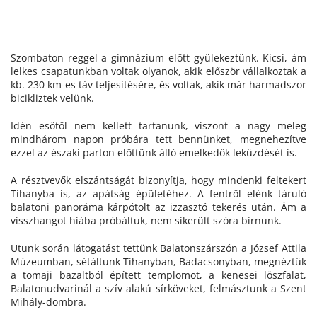
Szombaton reggel a gimnázium előtt gyülekeztünk. Kicsi, ám
lelkes csapatunkban voltak olyanok, akik először vállalkoztak a
kb. 230 km-es táv teljesítésére, és voltak, akik már harmadszor
bicikliztek velünk.
Idén esőtől nem kellett tartanunk, viszont a nagy meleg
mindhárom napon próbára tett bennünket, megnehezítve
ezzel az északi parton előttünk álló emelkedők leküzdését is.
A résztvevők elszántságát bizonyítja, hogy mindenki feltekert
Tihanyba is, az apátság épületéhez. A fentről elénk táruló
balatoni panoráma kárpótolt az izzasztó tekerés után. Ám a
visszhangot hiába próbáltuk, nem sikerült szóra bírnunk.
Utunk során látogatást tettünk Balatonszárszón a József Attila
Múzeumban, sétáltunk Tihanyban, Badacsonyban, megnéztük
a tomaji bazaltból épített templomot, a kenesei löszfalat,
Balatonudvarinál a szív alakú sírköveket, felmásztunk a Szent
Mihály-dombra.