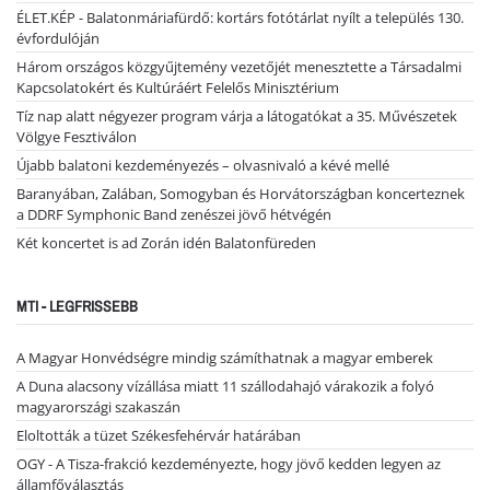
ÉLET.KÉP - Balatonmáriafürdő: kortárs fotótárlat nyílt a település 130.
évfordulóján
Három országos közgyűjtemény vezetőjét menesztette a Társadalmi
Kapcsolatokért és Kultúráért Felelős Minisztérium
Tíz nap alatt négyezer program várja a látogatókat a 35. Művészetek
Völgye Fesztiválon
Újabb balatoni kezdeményezés – olvasnivaló a kévé mellé
Baranyában, Zalában, Somogyban és Horvátországban koncerteznek
a DDRF Symphonic Band zenészei jövő hétvégén
Két koncertet is ad Zorán idén Balatonfüreden
MTI - LEGFRISSEBB
A Magyar Honvédségre mindig számíthatnak a magyar emberek
A Duna alacsony vízállása miatt 11 szállodahajó várakozik a folyó
magyarországi szakaszán
Eloltották a tüzet Székesfehérvár határában
OGY - A Tisza-frakció kezdeményezte, hogy jövő kedden legyen az
államfőválasztás