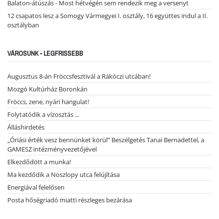
Balaton-átúszás - Most hétvégén sem rendezik meg a versenyt
12 csapatos lesz a Somogy Vármegyei I. osztály, 16 együttes indul a II.
osztályban
VÁROSUNK - LEGFRISSEBB
Augusztus 8-án Fröccsfesztivál a Rákóczi utcában!
Mozgó Kultúrház Boronkán
Fröccs, zene, nyári hangulat!
Folytatódik a vízosztás ...
Álláshirdetés
„Óriási érték vesz bennünket körül” Beszélgetés Tanai Bernadettel, a
GAMESZ intézményvezetőjével
Elkezdődött a munka!
Ma kezdődik a Noszlopy utca felújítása
Energiával felelősen
Posta hőségriadó miatti részleges bezárása