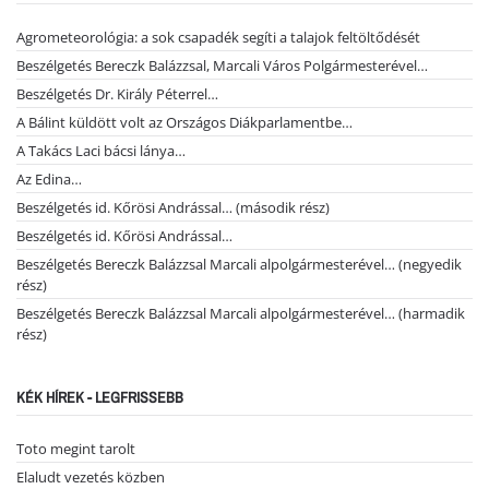
Agrometeorológia: a sok csapadék segíti a talajok feltöltődését
Beszélgetés Bereczk Balázzsal, Marcali Város Polgármesterével…
Beszélgetés Dr. Király Péterrel…
A Bálint küldött volt az Országos Diákparlamentbe…
A Takács Laci bácsi lánya…
Az Edina…
Beszélgetés id. Kőrösi Andrással… (második rész)
Beszélgetés id. Kőrösi Andrással…
Beszélgetés Bereczk Balázzsal Marcali alpolgármesterével… (negyedik
rész)
Beszélgetés Bereczk Balázzsal Marcali alpolgármesterével… (harmadik
rész)
KÉK HÍREK - LEGFRISSEBB
Toto megint tarolt
Elaludt vezetés közben