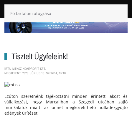
Fő tartalom átugrása
Tisztelt Ügyfeleink!
ÍRTA: MTKSZ NONPROFIT KFT.
MEGJELENT: 2026. JÚNIUS 10. SZERDA, 15:18
Ezúton szeretnénk tájékoztatni minden érintett lakost és
vállalkozást, hogy Marcaliban a Szegedi utcában zajló
munkálatok miatt, az onnét megközelíthető hulladékgyűjtő
edények ürítését