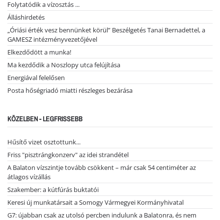
Folytatódik a vízosztás ...
Álláshirdetés
„Óriási érték vesz bennünket körül” Beszélgetés Tanai Bernadettel, a
GAMESZ intézményvezetőjével
Elkezdődött a munka!
Ma kezdődik a Noszlopy utca felújítása
Energiával felelősen
Posta hőségriadó miatti részleges bezárása
KÖZELBEN - LEGFRISSEBB
Hűsítő vizet osztottunk...
Friss "pisztrángkonzerv" az idei strandétel
A Balaton vízszintje tovább csökkent – már csak 54 centiméter az
átlagos vízállás
Szakember: a kútfúrás buktatói
Keresi új munkatársait a Somogy Vármegyei Kormányhivatal
G7: újabban csak az utolsó percben indulunk a Balatonra, és nem