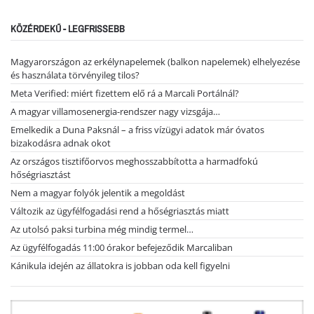
KÖZÉRDEKŰ - LEGFRISSEBB
Magyarországon az erkélynapelemek (balkon napelemek) elhelyezése
és használata törvényileg tilos?
Meta Verified: miért fizettem elő rá a Marcali Portálnál?
A magyar villamosenergia-rendszer nagy vizsgája…
Emelkedik a Duna Paksnál – a friss vízügyi adatok már óvatos
bizakodásra adnak okot
Az országos tisztifőorvos meghosszabbította a harmadfokú
hőségriasztást
Nem a magyar folyók jelentik a megoldást
Változik az ügyfélfogadási rend a hőségriasztás miatt
Az utolsó paksi turbina még mindig termel…
Az ügyfélfogadás 11:00 órakor befejeződik Marcaliban
Kánikula idején az állatokra is jobban oda kell figyelni