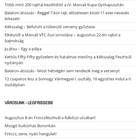
Több mint 200 rajttal kezdődött a IV. Marcali Kupa Gyótapusztán
Balaton-átúszás - Reggel 7-kor rajt, előzetesen közel 11 ezer nevezés
érkezett
Kékszalag – Befutott a tókerülő verseny győztese
Elkészült a Marcali VFC őszi sorsolása – augusztus 22-én rajtol a
bajnokság
Ju-Jitsu – Egy a pálya
Kettős Fifty-Fifty győzelem és hatalmas mezőny a Kékszalag Fesztivál
nyitányán
Balaton-átúszás - Most hétvégén sem rendezik meg a versenyt
12 csapatos lesz a Somogy Vármegyei I. osztály, 16 együttes indul a II.
osztályban
VÁROSUNK - LEGFRISSEBB
Augusztus 8-án Fröccsfesztivál a Rákóczi utcában!
Mozgó Kultúrház Boronkán
Fröccs, zene, nyári hangulat!