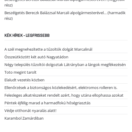
rész)
Beszélgetés Bereczk Balázzsal Marcali alpolgármesterével… (harmadik
rész)
KÉK HÍREK - LEGFRISSEBB
A szél megnehezítette a tűzoltók dolgát Marcalinál
Összeütközött két autó Nagyatádon
Négy település tűzoltói dolgoztak Látrányban a lángok megfékezésén
Toto megint tarolt
Elaludt vezetés közben
Ellenőrzések a biztonságos közlekedésért, elektromos rolleren is.
Felesleges alkatrészeket rendelt azért, hogy utána ellophassa azokat
Péntek éjfélig marad a harmadfokú hőségriasztás
Védje otthonát nyaralás alatt!
Karambol Zamárdiban