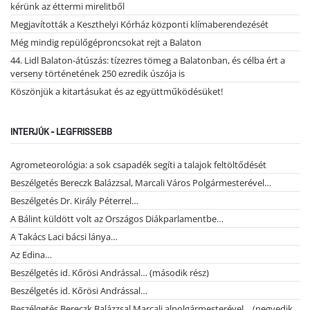
kérünk az éttermi mirelitből
Megjavították a Keszthelyi Kórház központi klímaberendezését
Még mindig repülőgéproncsokat rejt a Balaton
44. Lidl Balaton-átúszás: tízezres tömeg a Balatonban, és célba ért a
verseny történetének 250 ezredik úszója is
Köszönjük a kitartásukat és az együttműködésüket!
INTERJÚK - LEGFRISSEBB
Agrometeorológia: a sok csapadék segíti a talajok feltöltődését
Beszélgetés Bereczk Balázzsal, Marcali Város Polgármesterével…
Beszélgetés Dr. Király Péterrel…
A Bálint küldött volt az Országos Diákparlamentbe…
A Takács Laci bácsi lánya…
Az Edina…
Beszélgetés id. Kőrösi Andrással… (második rész)
Beszélgetés id. Kőrösi Andrással…
Beszélgetés Bereczk Balázzsal Marcali alpolgármesterével… (negyedik