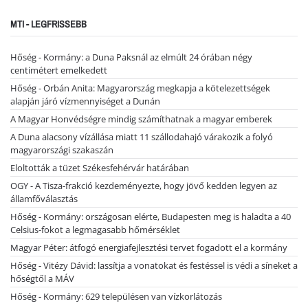
MTI - LEGFRISSEBB
Hőség - Kormány: a Duna Paksnál az elmúlt 24 órában négy
centimétert emelkedett
Hőség - Orbán Anita: Magyarország megkapja a kötelezettségek
alapján járó vízmennyiséget a Dunán
A Magyar Honvédségre mindig számíthatnak a magyar emberek
A Duna alacsony vízállása miatt 11 szállodahajó várakozik a folyó
magyarországi szakaszán
Eloltották a tüzet Székesfehérvár határában
OGY - A Tisza-frakció kezdeményezte, hogy jövő kedden legyen az
államfőválasztás
Hőség - Kormány: országosan elérte, Budapesten meg is haladta a 40
Celsius-fokot a legmagasabb hőmérséklet
Magyar Péter: átfogó energiafejlesztési tervet fogadott el a kormány
Hőség - Vitézy Dávid: lassítja a vonatokat és festéssel is védi a síneket a
hőségtől a MÁV
Hőség - Kormány: 629 településen van vízkorlátozás