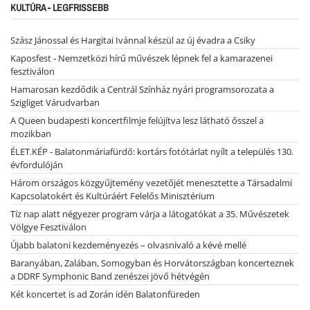
KULTÚRA - LEGFRISSEBB
Szász Jánossal és Hargitai Ivánnal készül az új évadra a Csiky
Kaposfest - Nemzetközi hírű művészek lépnek fel a kamarazenei
fesztiválon
Hamarosan kezdődik a Centrál Színház nyári programsorozata a
Szigliget Várudvarban
A Queen budapesti koncertfilmje felújítva lesz látható ősszel a
mozikban
ÉLET.KÉP - Balatonmáriafürdő: kortárs fotótárlat nyílt a település 130.
évfordulóján
Három országos közgyűjtemény vezetőjét menesztette a Társadalmi
Kapcsolatokért és Kultúráért Felelős Minisztérium
Tíz nap alatt négyezer program várja a látogatókat a 35. Művészetek
Völgye Fesztiválon
Újabb balatoni kezdeményezés – olvasnivaló a kévé mellé
Baranyában, Zalában, Somogyban és Horvátországban koncerteznek
a DDRF Symphonic Band zenészei jövő hétvégén
Két koncertet is ad Zorán idén Balatonfüreden