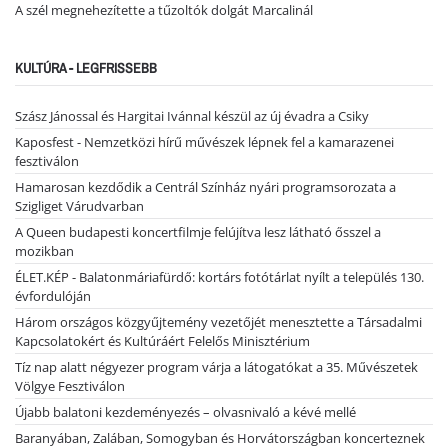
A szél megnehezítette a tűzoltók dolgát Marcalinál
KULTÚRA - LEGFRISSEBB
Szász Jánossal és Hargitai Ivánnal készül az új évadra a Csiky
Kaposfest - Nemzetközi hírű művészek lépnek fel a kamarazenei
fesztiválon
Hamarosan kezdődik a Centrál Színház nyári programsorozata a
Szigliget Várudvarban
A Queen budapesti koncertfilmje felújítva lesz látható ősszel a
mozikban
ÉLET.KÉP - Balatonmáriafürdő: kortárs fotótárlat nyílt a település 130.
évfordulóján
Három országos közgyűjtemény vezetőjét menesztette a Társadalmi
Kapcsolatokért és Kultúráért Felelős Minisztérium
Tíz nap alatt négyezer program várja a látogatókat a 35. Művészetek
Völgye Fesztiválon
Újabb balatoni kezdeményezés – olvasnivaló a kévé mellé
Baranyában, Zalában, Somogyban és Horvátországban koncerteznek