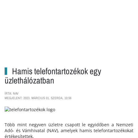
Hamis telefontartozékok egy
üzlethálózatban
ÍRTA: NAV
MEGJELENT: 2023. MÁRCIUS 01. SZERDA, 10:56
Több mint negyven üzletre csapott le egyidőben a Nemzeti
Adó- és Vámhivatal (NAV), amelyek hamis telefontartozékokat
értékesítettek.