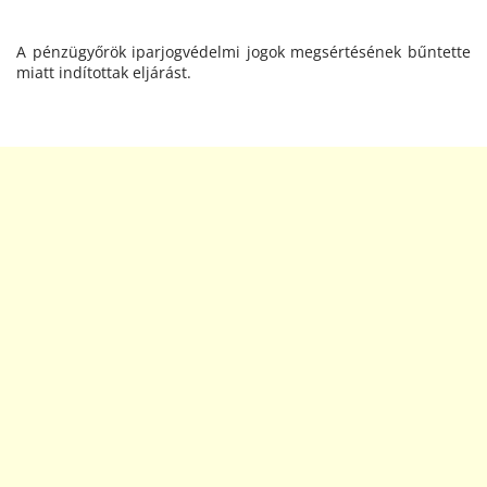
A pénzügyőrök iparjogvédelmi jogok megsértésének bűntette
miatt indítottak eljárást.