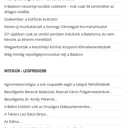
A Balaton vízszintje tovább csökkent – már csak 54 centiméter az
átlagos vízállás
Szakember: a kútfúrás buktatói
Keresi új munkatársait a Somogy Vármegyei Kormányhivatal
G7: újabban csak az utolsó percben indulunk a Balatonra, és nem
kérünk az éttermi mirelitből
Megjavították a Keszthelyi Kórház központi klímaberendezését
Még mindig repülőgéproncsokat rejt a Balaton
INTERJÚK - LEGFRISSEBB
Agrometeorológia: a sok csapadék segíti a talajok feltöltődését
Beszélgetés Bereczk Balázzsal, Marcali Város Polgármesterével…
Beszélgetés Dr. Király Péterrel…
A Bálint küldött volt az Országos Diákparlamentbe…
A Takács Laci bácsi lánya…
Az Edina…