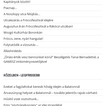
Kapitányok között!
Piacnap...
A Noszlopy utca felújítás…
Utcalezárás a Fröccsfesztivál idejére
Augusztus 8-án Fröccsfesztivál a Rákóczi utcában!
Mozgó Kultúrház Boronkán
Fröccs, zene, nyári hangulat!
Folytatódik a vízosztás ...
Álláshirdetés
„Óriási érték vesz bennünket körül” Beszélgetés Tanai Bernadettel, a
GAMESZ intézményvezetőjével
KÖZELBEN - LEGFRISSEBB
Ezeket a fagylaltokat keresik hőség idején a Balatonnál
Árvaszúnyog helyzet a Balatonnál – további jelentős rajzás várható
Hűsítő vizet osztottunk...
Friss "pisztrángkonzerv" az idei strandétel