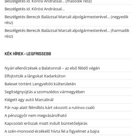
Beszélgetés id. Kőrösi Andrással… (második rész)
Beszélgetés id. Kőrösi Andrással…
Beszélgetés Bereczk Balázzsal Marcali alpolgármesterével… (negyedik
rész)
Beszélgetés Bereczk Balázzsal Marcali alpolgármesterével… (harmadik
rész)
KÉK HÍREK - LEGFRISSEBB
Nyári ellenőrzések a Balatonnál – az első félidő végén
Elfojtották a lángokat Kadarkúton
Baleset történt Lengyeltóti külterületén
Segítségnyújtás a szomszédos vármegyében
Kiégett egy autó Marcalinál
Pár nap alatt félmilliós kárt okozott a rutinos csaló
A pénzügyőr nem megvásárolható
Kapcsolati erőszak miatt indult büntetőeljárás
A szén-monoxid-érzékelő hívta fel a figyelmet a bajra