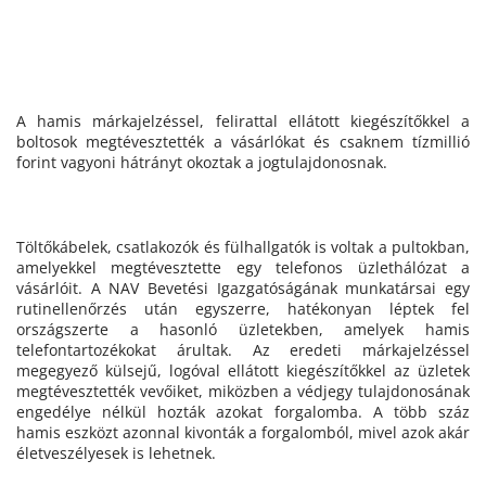
A hamis márkajelzéssel, felirattal ellátott kiegészítőkkel a
boltosok megtévesztették a vásárlókat és csaknem tízmillió
forint vagyoni hátrányt okoztak a jogtulajdonosnak.
Töltőkábelek, csatlakozók és fülhallgatók is voltak a pultokban,
amelyekkel megtévesztette egy telefonos üzlethálózat a
vásárlóit. A NAV Bevetési Igazgatóságának munkatársai egy
rutinellenőrzés után egyszerre, hatékonyan léptek fel
országszerte a hasonló üzletekben, amelyek hamis
telefontartozékokat árultak. Az eredeti márkajelzéssel
megegyező külsejű, logóval ellátott kiegészítőkkel az üzletek
megtévesztették vevőiket, miközben a védjegy tulajdonosának
engedélye nélkül hozták azokat forgalomba. A több száz
hamis eszközt azonnal kivonták a forgalomból, mivel azok akár
életveszélyesek is lehetnek.