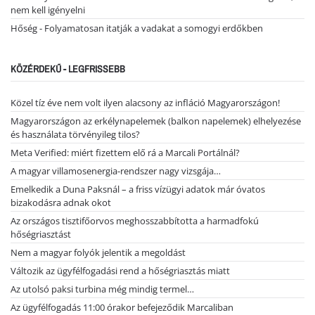
nem kell igényelni
Hőség - Folyamatosan itatják a vadakat a somogyi erdőkben
KÖZÉRDEKŰ - LEGFRISSEBB
Közel tíz éve nem volt ilyen alacsony az infláció Magyarországon!
Magyarországon az erkélynapelemek (balkon napelemek) elhelyezése
és használata törvényileg tilos?
Meta Verified: miért fizettem elő rá a Marcali Portálnál?
A magyar villamosenergia-rendszer nagy vizsgája…
Emelkedik a Duna Paksnál – a friss vízügyi adatok már óvatos
bizakodásra adnak okot
Az országos tisztifőorvos meghosszabbította a harmadfokú
hőségriasztást
Nem a magyar folyók jelentik a megoldást
Változik az ügyfélfogadási rend a hőségriasztás miatt
Az utolsó paksi turbina még mindig termel…
Az ügyfélfogadás 11:00 órakor befejeződik Marcaliban