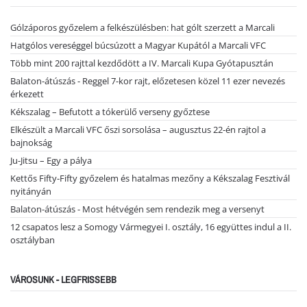
Gólzáporos győzelem a felkészülésben: hat gólt szerzett a Marcali
Hatgólos vereséggel búcsúzott a Magyar Kupától a Marcali VFC
Több mint 200 rajttal kezdődött a IV. Marcali Kupa Gyótapusztán
Balaton-átúszás - Reggel 7-kor rajt, előzetesen közel 11 ezer nevezés
érkezett
Kékszalag – Befutott a tókerülő verseny győztese
Elkészült a Marcali VFC őszi sorsolása – augusztus 22-én rajtol a
bajnokság
Ju-Jitsu – Egy a pálya
Kettős Fifty-Fifty győzelem és hatalmas mezőny a Kékszalag Fesztivál
nyitányán
Balaton-átúszás - Most hétvégén sem rendezik meg a versenyt
12 csapatos lesz a Somogy Vármegyei I. osztály, 16 együttes indul a II.
osztályban
VÁROSUNK - LEGFRISSEBB