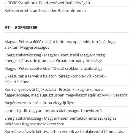
a DDRF Symphonic Band zenészei jövő hétvégén
Két koncertet is ad Zorán idén Balatonfüreden
MTI - LEGFRISSEBB
Magyar Péter: a 6000 milliárd forint európai uniós forrás át fogja
alakítani Magyarországot
Energiatakarékosság - Magyar Péter: stabil Magyarország
energiaellátása, de drámai az Orbán-kormány öröksége
Magyar Péter: szeptember 15-étől csökken a tűzifa áfája
Elkészültek a tervek a balatoni térség komplex víziközmű-
fejlesztéséhez
Kormányszóvivői tájékoztató - Erősödik az agrárkamara
függetlensége, még augusztusban megválaszthatják az NVVH vezetőit
Megérkezett az eső a Duna vízgyűjtőjére
Lannert Judit: nagyon fontos a biztonságos tanévkezdés
Energiatakarékosság - Magyar Péter: péntektől nincs szükség az
önkéntes fogyasztáscsökkentésre
Kormányszóvivő: két részletben érkezik az iskolakezdési támogatás,