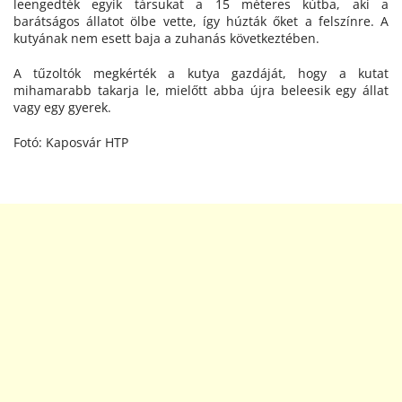
leengedték egyik társukat a 15 méteres kútba, aki a
barátságos állatot ölbe vette, így húzták őket a felszínre. A
kutyának nem esett baja a zuhanás következtében.
A tűzoltók megkérték a kutya gazdáját, hogy a kutat
mihamarabb takarja le, mielőtt abba újra beleesik egy állat
vagy egy gyerek.
Fotó: Kaposvár HTP