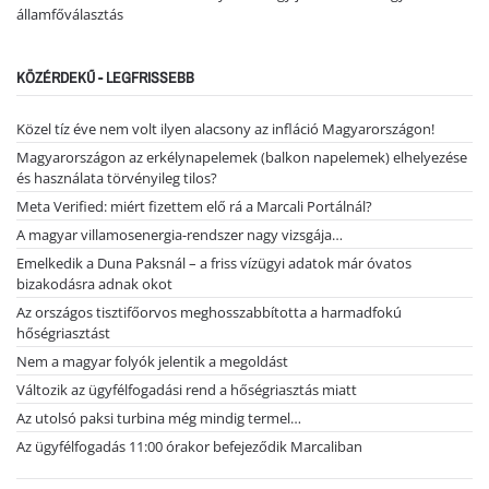
államfőválasztás
KÖZÉRDEKŰ - LEGFRISSEBB
Közel tíz éve nem volt ilyen alacsony az infláció Magyarországon!
Magyarországon az erkélynapelemek (balkon napelemek) elhelyezése
és használata törvényileg tilos?
Meta Verified: miért fizettem elő rá a Marcali Portálnál?
A magyar villamosenergia-rendszer nagy vizsgája…
Emelkedik a Duna Paksnál – a friss vízügyi adatok már óvatos
bizakodásra adnak okot
Az országos tisztifőorvos meghosszabbította a harmadfokú
hőségriasztást
Nem a magyar folyók jelentik a megoldást
Változik az ügyfélfogadási rend a hőségriasztás miatt
Az utolsó paksi turbina még mindig termel…
Az ügyfélfogadás 11:00 órakor befejeződik Marcaliban