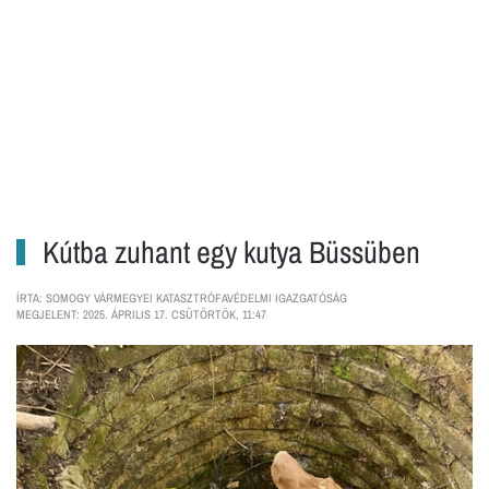
Kútba zuhant egy kutya Büssüben
ÍRTA: SOMOGY VÁRMEGYEI KATASZTRÓFAVÉDELMI IGAZGATÓSÁG
MEGJELENT: 2025. ÁPRILIS 17. CSÜTÖRTÖK, 11:47