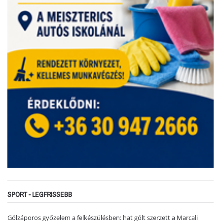
SPORT - LEGFRISSEBB
Gólzáporos győzelem a felkészülésben: hat gólt szerzett a Marcali