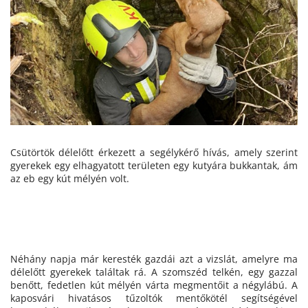
Csütörtök délelőtt érkezett a segélykérő hívás, amely szerint
gyerekek egy elhagyatott területen egy kutyára bukkantak, ám
az eb egy kút mélyén volt.
Néhány napja már keresték gazdái azt a vizslát, amelyre ma
délelőtt gyerekek találtak rá. A szomszéd telkén, egy gazzal
benőtt, fedetlen kút mélyén várta megmentőit a négylábú. A
kaposvári hivatásos tűzoltók mentőkötél segítségével