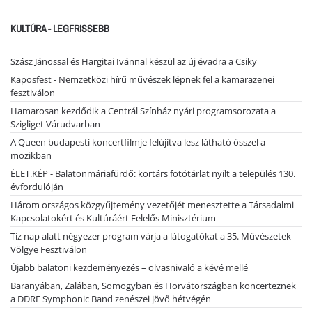
KULTÚRA - LEGFRISSEBB
Szász Jánossal és Hargitai Ivánnal készül az új évadra a Csiky
Kaposfest - Nemzetközi hírű művészek lépnek fel a kamarazenei
fesztiválon
Hamarosan kezdődik a Centrál Színház nyári programsorozata a
Szigliget Várudvarban
A Queen budapesti koncertfilmje felújítva lesz látható ősszel a
mozikban
ÉLET.KÉP - Balatonmáriafürdő: kortárs fotótárlat nyílt a település 130.
évfordulóján
Három országos közgyűjtemény vezetőjét menesztette a Társadalmi
Kapcsolatokért és Kultúráért Felelős Minisztérium
Tíz nap alatt négyezer program várja a látogatókat a 35. Művészetek
Völgye Fesztiválon
Újabb balatoni kezdeményezés – olvasnivaló a kévé mellé
Baranyában, Zalában, Somogyban és Horvátországban koncerteznek
a DDRF Symphonic Band zenészei jövő hétvégén