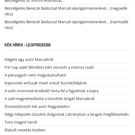
Beszélgetés id. Kőrösi Andrással…
Beszélgetés Bereczk Balázzsal Marcali alpolgármesterével… (negyedik
rész)
Beszélgetés Bereczk Balázzsal Marcali alpolgármesterével… (harmadik
rész)
KÉK HÍREK - LEGFRISSEBB
Kiégett egy autó Marcalinál
Pár nap alatt félmilliós kárt okozott a rutinos csaló
A pénzügyőr nem megvásárolható
Kapcsolati erőszak miatt indult büntetőeljárás
A szén-monoxid-érzékelő hívta fel a figyelmet a bajra
A szél megnehezítette a tűzoltók dolgát Marcalinál
Összeütközött két autó Nagyatádon
Négy település tűzoltói dolgoztak Látrányban a lángok megfékezésén
Toto megint tarolt
Elaludt vezetés közben