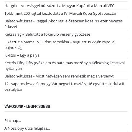
Hatgólos vereséggel búcsúzott a Magyar Kupától a Marcali VFC
Több mint 200 rajttal kezdődött a IV. Marcali Kupa Gyótapusztán
Balaton-átúszás - Reggel 7-kor rajt, előzetesen közel 11 ezer nevezés
érkezett
Kékszalag – Befutott a tókerülő verseny győztese
Elkészült a Marcali VFC őszi sorsolása – augusztus 22-én rajtol a
bajnokság
Ju-Jitsu – Egy a pálya
Kettős Fifty-Fifty győzelem és hatalmas mezőny a Kékszalag Fesztivál
nyitányán
Balaton-átúszás - Most hétvégén sem rendezik meg a versenyt
12 csapatos lesz a Somogy Vármegyei I. osztály, 16 együttes indul a II.
osztályban
VÁROSUNK - LEGFRISSEBB
Piacnap...
A Noszlopy utca felújítás…