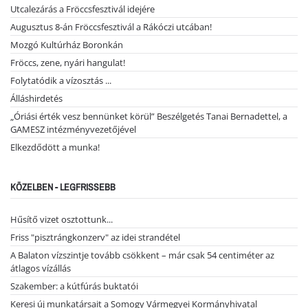
Utcalezárás a Fröccsfesztivál idejére
Augusztus 8-án Fröccsfesztivál a Rákóczi utcában!
Mozgó Kultúrház Boronkán
Fröccs, zene, nyári hangulat!
Folytatódik a vízosztás ...
Álláshirdetés
„Óriási érték vesz bennünket körül” Beszélgetés Tanai Bernadettel, a
GAMESZ intézményvezetőjével
Elkezdődött a munka!
KÖZELBEN - LEGFRISSEBB
Hűsítő vizet osztottunk...
Friss "pisztrángkonzerv" az idei strandétel
A Balaton vízszintje tovább csökkent – már csak 54 centiméter az
átlagos vízállás
Szakember: a kútfúrás buktatói
Keresi új munkatársait a Somogy Vármegyei Kormányhivatal