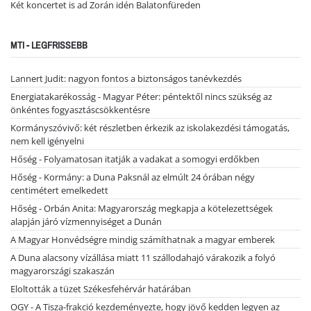
Két koncertet is ad Zorán idén Balatonfüreden
MTI - LEGFRISSEBB
Lannert Judit: nagyon fontos a biztonságos tanévkezdés
Energiatakarékosság - Magyar Péter: péntektől nincs szükség az
önkéntes fogyasztáscsökkentésre
Kormányszóvivő: két részletben érkezik az iskolakezdési támogatás,
nem kell igényelni
Hőség - Folyamatosan itatják a vadakat a somogyi erdőkben
Hőség - Kormány: a Duna Paksnál az elmúlt 24 órában négy
centimétert emelkedett
Hőség - Orbán Anita: Magyarország megkapja a kötelezettségek
alapján járó vízmennyiséget a Dunán
A Magyar Honvédségre mindig számíthatnak a magyar emberek
A Duna alacsony vízállása miatt 11 szállodahajó várakozik a folyó
magyarországi szakaszán
Eloltották a tüzet Székesfehérvár határában
OGY - A Tisza-frakció kezdeményezte, hogy jövő kedden legyen az