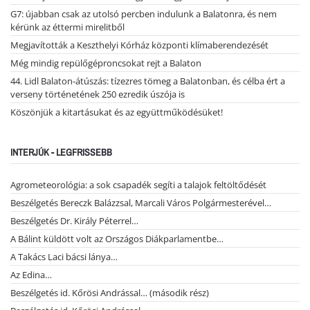
G7: újabban csak az utolsó percben indulunk a Balatonra, és nem
kérünk az éttermi mirelitből
Megjavították a Keszthelyi Kórház központi klímaberendezését
Még mindig repülőgéproncsokat rejt a Balaton
44. Lidl Balaton-átúszás: tízezres tömeg a Balatonban, és célba ért a
verseny történetének 250 ezredik úszója is
Köszönjük a kitartásukat és az együttműködésüket!
INTERJÚK - LEGFRISSEBB
Agrometeorológia: a sok csapadék segíti a talajok feltöltődését
Beszélgetés Bereczk Balázzsal, Marcali Város Polgármesterével…
Beszélgetés Dr. Király Péterrel…
A Bálint küldött volt az Országos Diákparlamentbe…
A Takács Laci bácsi lánya…
Az Edina…
Beszélgetés id. Kőrösi Andrással… (második rész)