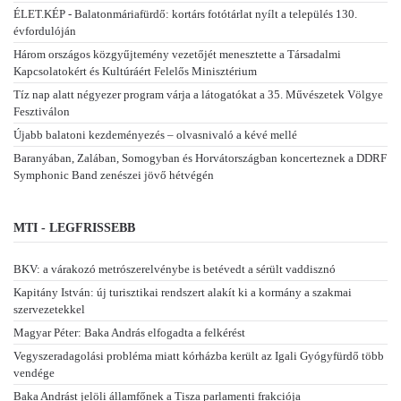
ÉLET.KÉP - Balatonmáriafürdő: kortárs fotótárlat nyílt a település 130.
évfordulóján
Három országos közgyűjtemény vezetőjét menesztette a Társadalmi
Kapcsolatokért és Kultúráért Felelős Minisztérium
Tíz nap alatt négyezer program várja a látogatókat a 35. Művészetek Völgye
Fesztiválon
Újabb balatoni kezdeményezés – olvasnivaló a kévé mellé
Baranyában, Zalában, Somogyban és Horvátországban koncerteznek a DDRF
Symphonic Band zenészei jövő hétvégén
MTI - LEGFRISSEBB
BKV: a várakozó metrószerelvénybe is betévedt a sérült vaddisznó
Kapitány István: új turisztikai rendszert alakít ki a kormány a szakmai
szervezetekkel
Magyar Péter: Baka András elfogadta a felkérést
Vegyszeradagolási probléma miatt kórházba került az Igali Gyógyfürdő több
vendége
Baka Andrást jelöli államfőnek a Tisza parlamenti frakciója