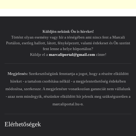
Küldjön nekünk Ön is híreket!
Történt olyan esemény vagy hír a térségében ami nincs fent a Marcali
Portálon, esetleg hallott, látott, fényképezett, valami érdekeset és Ön szerint
fent lenne a helye hírportálon?
Küldje el a
marcaliportal@gmail.com
címre!
Megjelenés:
Szerkesztőségünk fenntartja a jogot, hogy a részére elküldött
híreket - a tartalom csorbítása nélkül - a megjelentethetőség érdekében
módosítsa, szerkessze. A megjelenésre vonatkozóan garanciát nem vállalunk
- azaz nem mindegyik, részünkre elküldött hír jelenik meg szükségszerűen a
marcaliportal.hu-n.
Elérhetőségek