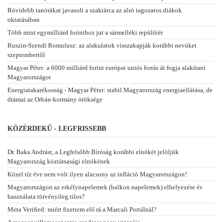
Rövidebb tanórákat javasolt a szaktárca az alsó tagozatos diákok
oktatásában
Több mint egymilliárd forinthoz jut a sármelléki repülőtér
Ruszin-Szendi Romulusz: az alakulatok visszakapják korábbi nevüket
szeptembertől
Magyar Péter: a 6000 milliárd forint európai uniós forrás át fogja alakítani
Magyarországot
Energiatakarékosság - Magyar Péter: stabil Magyarország energiaellátása, de
drámai az Orbán-kormány öröksége
KÖZÉRDEKŰ - LEGFRISSEBB
Dr. Baka Andrást, a Legfelsőbb Bíróság korábbi elnökét jelöljük
Magyarország köztársasági elnökének
Közel tíz éve nem volt ilyen alacsony az infláció Magyarországon!
Magyarországon az erkélynapelemek (balkon napelemek) elhelyezése és
használata törvényileg tilos?
Meta Verified: miért fizettem elő rá a Marcali Portálnál?