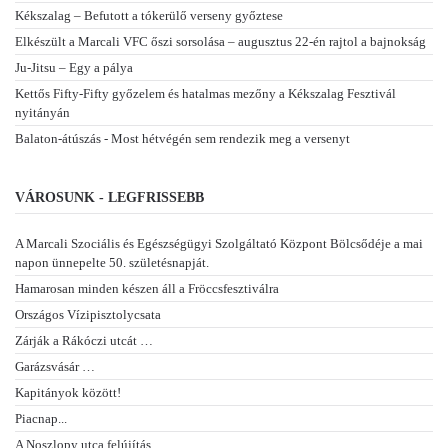
Kékszalag – Befutott a tókerülő verseny győztese
Elkészült a Marcali VFC őszi sorsolása – augusztus 22-én rajtol a bajnokság
Ju-Jitsu – Egy a pálya
Kettős Fifty-Fifty győzelem és hatalmas mezőny a Kékszalag Fesztivál
nyitányán
Balaton-átúszás - Most hétvégén sem rendezik meg a versenyt
VÁROSUNK - LEGFRISSEBB
A Marcali Szociális és Egészségügyi Szolgáltató Központ Bölcsődéje a mai
napon ünnepelte 50. születésnapját.
Hamarosan minden készen áll a Fröccsfesztiválra
Országos Vízipisztolycsata
Zárják a Rákóczi utcát …
Garázsvásár …
Kapitányok között!
Piacnap...
A Noszlopy utca felújítás…