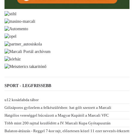
SPORT - LEGFRISSEBB
u12 kosárlabda tábor
Gólzáporos győzelem a felkészülésben: hat gólt szerzett a Marcali
Hatgólos vereséggel búcsúzott a Magyar Kupától a Marcali VFC
Több mint 200 rajttal kezdődött a IV. Marcali Kupa Gyótapusztán
Balaton-átúszás - Reggel 7-kor rajt, előzetesen közel 11 ezer nevezés érkezett