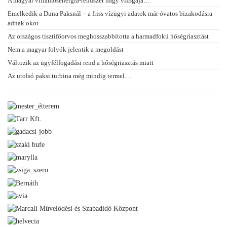
A magyar villamosenergia-rendszer nagy vizsgája…
Emelkedik a Duna Paksnál – a friss vízügyi adatok már óvatos bizakodásra
adnak okot
Az országos tisztifőorvos meghosszabbította a harmadfokú hőségriasztást
Nem a magyar folyók jelentik a megoldást
Változik az ügyfélfogadási rend a hőségriasztás miatt
Az utolsó paksi turbina még mindig termel…