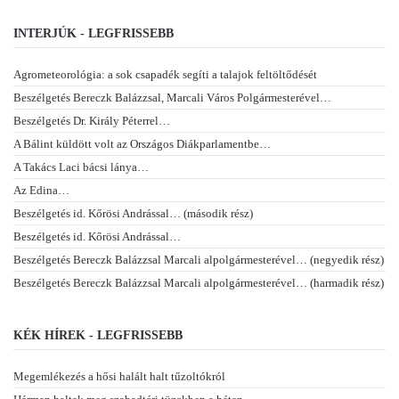
INTERJÚK - LEGFRISSEBB
Agrometeorológia: a sok csapadék segíti a talajok feltöltődését
Beszélgetés Bereczk Balázzsal, Marcali Város Polgármesterével…
Beszélgetés Dr. Király Péterrel…
A Bálint küldött volt az Országos Diákparlamentbe…
A Takács Laci bácsi lánya…
Az Edina…
Beszélgetés id. Kőrösi Andrással… (második rész)
Beszélgetés id. Kőrösi Andrással…
Beszélgetés Bereczk Balázzsal Marcali alpolgármesterével… (negyedik rész)
Beszélgetés Bereczk Balázzsal Marcali alpolgármesterével… (harmadik rész)
KÉK HÍREK - LEGFRISSEBB
Megemlékezés a hősi halált halt tűzoltókról