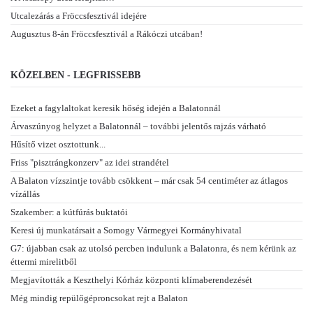
Utcalezárás a Fröccsfesztivál idejére
Augusztus 8-án Fröccsfesztivál a Rákóczi utcában!
KÖZELBEN - LEGFRISSEBB
Ezeket a fagylaltokat keresik hőség idején a Balatonnál
Árvaszúnyog helyzet a Balatonnál – további jelentős rajzás várható
Hűsítő vizet osztottunk...
Friss "pisztrángkonzerv" az idei strandétel
A Balaton vízszintje tovább csökkent – már csak 54 centiméter az átlagos
vízállás
Szakember: a kútfúrás buktatói
Keresi új munkatársait a Somogy Vármegyei Kormányhivatal
G7: újabban csak az utolsó percben indulunk a Balatonra, és nem kérünk az
éttermi mirelitből
Megjavították a Keszthelyi Kórház központi klímaberendezését
Még mindig repülőgéproncsokat rejt a Balaton