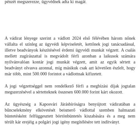
pénzét megszerezze, ügyvédnek adta ki magát.
A vádirat lényege szerint a vádlott 2024 első félévében három nőnek
vállalta el színleg az ügyvédi képviseletét, kettőnek jogi tanácsadással,
illetve beadványok készítésével érdemi ügyvédi munkát végzett. A csalás
mellett zugírászattal is megvádolt férfi azonban a laikusok számára
nyilvánvalóan kontár jogi munkát végzett, amit az egyik sértett a
beadványt olvasva azonnal, míg másikuk csak azt követően észlelt, hogy
már több, mint 500.000 forintot a vádlottnak kifizetett.
A jogi végzettséggel nem rendelkező férfi a megbízási díjak jogtalan
megszerzésével a sértetteknek összesen 600.000 forint kárt okozott.
Az ügyészség a Kaposvári Járásbíróságra benyújtott vádiratában a
bűncselekmény elkövetését beismerő vádlottal szemben halmazati
büntetésként felfüggesztett börtönbüntetés kiszabására és a meg nem
térült kár erejéig a polgári jogi igény megítélésére tett indítványt.