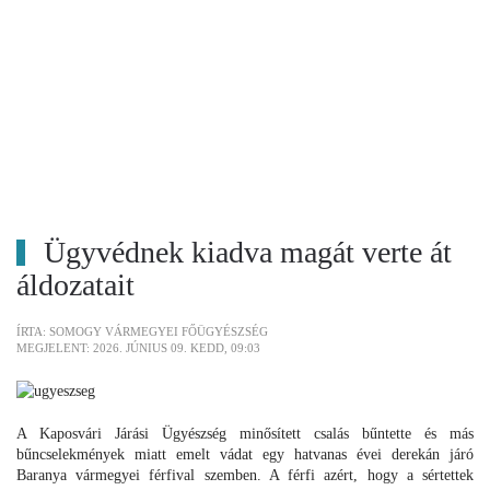
Ügyvédnek kiadva magát verte át
áldozatait
ÍRTA: SOMOGY VÁRMEGYEI FŐÜGYÉSZSÉG
MEGJELENT: 2026. JÚNIUS 09. KEDD, 09:03
A Kaposvári Járási Ügyészség minősített csalás bűntette és más
bűncselekmények miatt emelt vádat egy hatvanas évei derekán járó
Baranya vármegyei férfival szemben. A férfi azért, hogy a sértettek