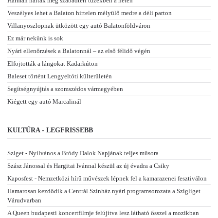
Hárman haltak meg szabadtéri tüzekben a héten
Veszélyes lehet a Balaton hirtelen mélyülő medre a déli parton
Villanyoszlopnak ütközött egy autó Balatonföldváron
Ez már nekünk is sok
Nyári ellenőrzések a Balatonnál – az első félidő végén
Elfojtották a lángokat Kadarkúton
Baleset történt Lengyeltóti külterületén
Segítségnyújtás a szomszédos vármegyében
Kiégett egy autó Marcalinál
KULTÚRA - LEGFRISSEBB
Sziget - Nyilvános a Bródy Dalok Napjának teljes műsora
Szász Jánossal és Hargitai Ivánnal készül az új évadra a Csiky
Kaposfest - Nemzetközi hírű művészek lépnek fel a kamarazenei fesztiválon
Hamarosan kezdődik a Centrál Színház nyári programsorozata a Szigliget
Várudvarban
A Queen budapesti koncertfilmje felújítva lesz látható ősszel a mozikban