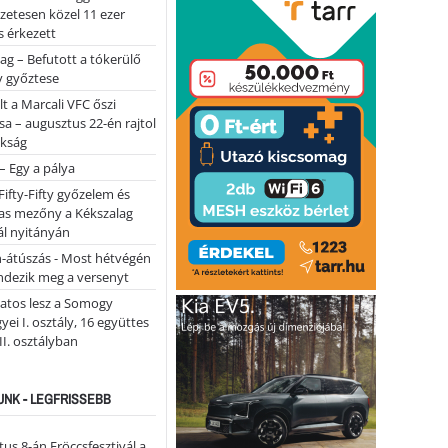
lőzetesen közel 11 ezer
 érkezett
ag – Befutott a tókerülő
y győztese
lt a Marcali VFC őszi
sa – augusztus 22-én rajtol
okság
 – Egy a pálya
Fifty-Fifty győzelem és
as mezőny a Kékszalag
ál nyitányán
n-átúszás - Most hétvégén
ndezik meg a versenyt
atos lesz a Somogy
ei I. osztály, 16 együttes
 II. osztályban
NK - LEGFRISSEBB
us 8-án Fröccsfesztivál a