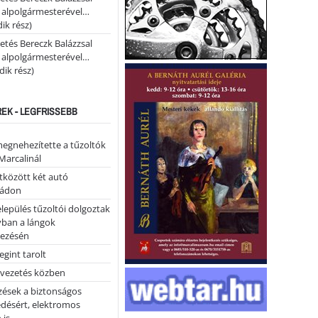
i alpolgármesterével…
ik rész)
etés Bereczk Balázzsal
i alpolgármesterével…
ik rész)
REK - LEGFRISSEBB
megnehezítette a tűzoltók
Marcalinál
tközött két autó
tádon
lepülés tűzoltói dolgoztak
yban a lángok
ezésén
gint tarolt
 vezetés közben
zések a biztonságos
désért, elektromos