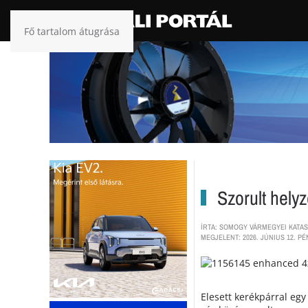
Fő tartalom átugrása
Szorult hely
ÍRTA: SOMOGY VÁRMEGYEI KATA
MEGJELENT: 2026. JÚNIUS 12. PÉ
Elesett kerékpárral egy