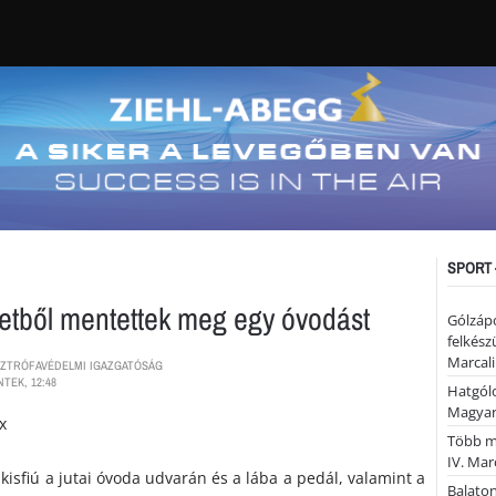
SPORT 
zetből mentettek meg egy óvodást
Gólzáp
felkész
Marcali
SZTRÓFAVÉDELMI IGAZGATÓSÁG
NTEK, 12:48
Hatgólo
Magyar
Több mi
IV. Mar
 kisfiú a jutai óvoda udvarán és a lába a pedál, valamint a
Balaton