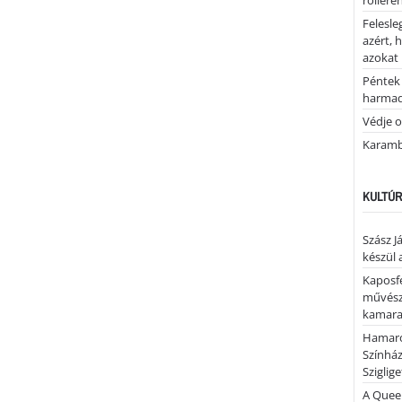
rolleren
Felesle
azért, 
azokat
Péntek 
harmad
Védje o
Karamb
KULTÚR
Szász J
készül 
Kaposfe
művésze
kamaraz
Hamaro
Színhá
Sziglig
A Quee