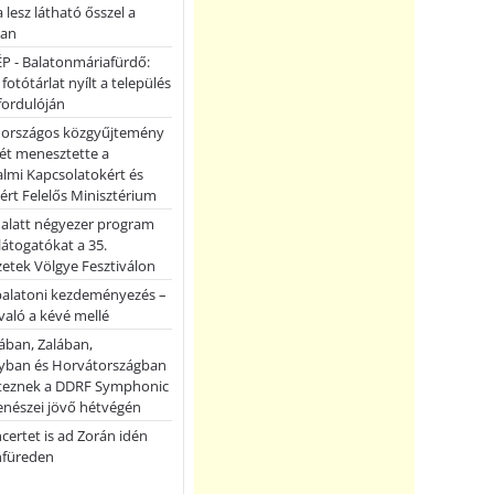
a lesz látható ősszel a
ban
P - Balatonmáriafürdő:
 fotótárlat nyílt a település
fordulóján
országos közgyűjtemény
ét menesztette a
lmi Kapcsolatokért és
ért Felelős Minisztérium
 alatt négyezer program
 látogatókat a 35.
etek Völgye Fesztiválon
balatoni kezdeményezés –
való a kévé mellé
ában, Zalában,
ban és Horvátországban
teznek a DDRF Symphonic
enészei jövő hétvégén
certet is ad Zorán idén
nfüreden