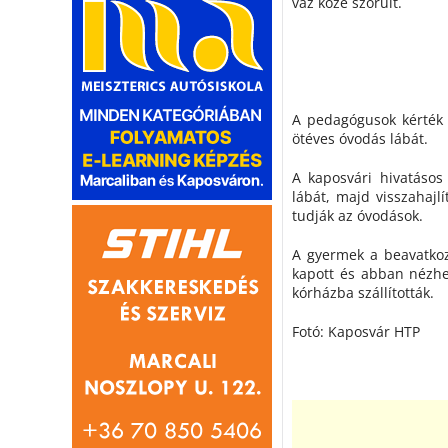
váz közé szorult.
A pedagógusok kérték 
ötéves óvodás lábát.
A kaposvári hivatásos 
lábát, majd visszahajl
tudják az óvodások.
A gyermek a beavatkozá
kapott és abban nézhe
kórházba szállították.
Fotó: Kaposvár HTP