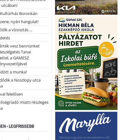
 utcában!
Kultúrház Boronkán
 zene, nyári hangulat!
dik a vízosztás ...
rdetés
 érték vesz bennünket
Beszélgetés Tanai
ettel, a GAMESZ
ényvezetőjével
ődött a munka!
dődik a Noszlopy utca
sa
val felelősen
őségriadó miatti részleges
sa
EN - LEGFRISSEBB