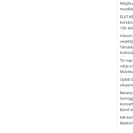
felújítv
mozik
ÉLET.KÉ
kortárs
130. év
Három 
vezetőj
Társada
Kultúrá
Tíz nap
várja a
Művész
Újabb 
olvasni
Barany
Somogy
koncer
Band z
Két kon
Balato