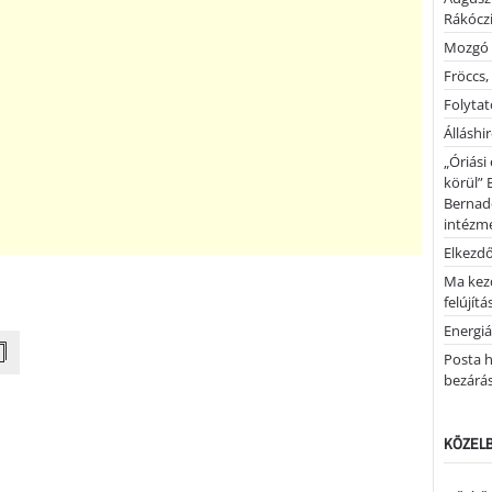
Rákóczi
Mozgó 
Fröccs,
Folytató
Álláshi
„Óriási
körül” 
Bernad
intézm
Elkezd
Ma kez
felújítá
Energiá
Posta h
bezárá
KÖZELB