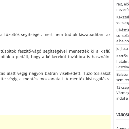
rajt, e
nevezés
Kékszal
versen
Elkészü
a tűzoltók segítségét, mert nem tudták kiszabadítani az
sorsolá
a bajn
Ju-Jitsu
tűzoltók feszítő-vágó segítségével mentették ki a kisfiú
Kettős 
ították a pedált, hogy a kétkerekűt továbbra is használni
hatalm
Fesztiv
s alatt végig nagyon bátran viselkedett. Tűzoltósisakot
Balato
tte végig a mentés mozzanatait. A mentők kivizsgálásra
sem re
12 csap
Vármegy
indul a
VÁROSU
Auguszt