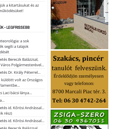
ük a kitartásukat és az
működésüket!
ÚK - LEGFRISSEBB
teorológia: a sok
k segíti a talajok
ődését
etés Bereczk Balázzsal,
i Város Polgármesterével…
etés Dr. Király Péterrel…
t küldött volt az Országos
rlamentbe…
s Laci bácsi lánya…
na…
etés id. Kőrösi Andrással…
k rész)
etés id. Kőrösi Andrással…
etés Bereczk Balázzsal