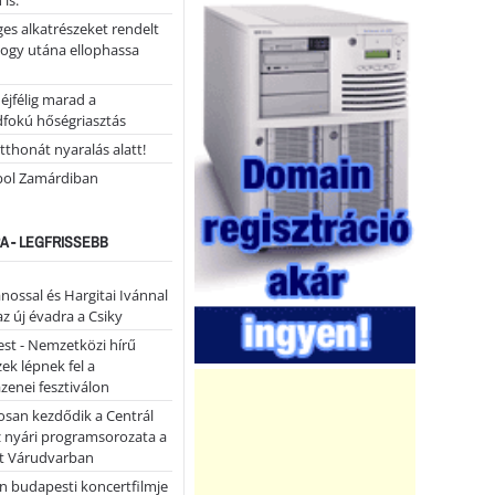
 is.
ges alkatrészeket rendelt
hogy utána ellophassa
éjfélig marad a
fokú hőségriasztás
tthonát nyaralás alatt!
ol Zamárdiban
A - LEGFRISSEBB
ánossal és Hargitai Ivánnal
az új évadra a Csiky
st - Nemzetközi hírű
k lépnek fel a
enei fesztiválon
san kezdődik a Centrál
z nyári programsorozata a
et Várudvarban
n budapesti koncertfilmje