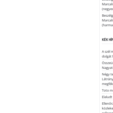
Marcal
(negyed
Beszélg
Marcal
(harmad
KÉK HÍ
A szél 
dolgát 
Összeü
Nagya
Négy te
Látrán
megfék
Toto me
Elaludt
Ellenőr
közleke