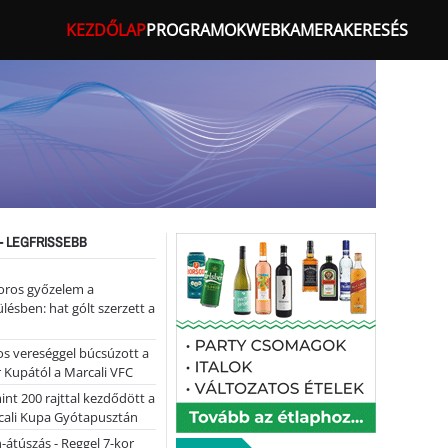
KEZDŐLAP
PROGRAMOK
WEBKAMERA
KERESÉS
- LEGFRISSEBB
oros győzelem a
ülésben: hat gólt szerzett a
s vereséggel búcsúzott a
 Kupától a Marcali VFC
nt 200 rajttal kezdődött a
cali Kupa Gyótapusztán
-átúszás - Reggel 7-kor