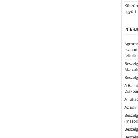
Köszönj
együtt
INTERJ
Agrome
csapadé
feltölt
Beszélg
Marcal
Beszélg
A Bálin
Diákpa
A Takác
Az Edi
Beszélg
(másodi
Beszélg
Beszélg