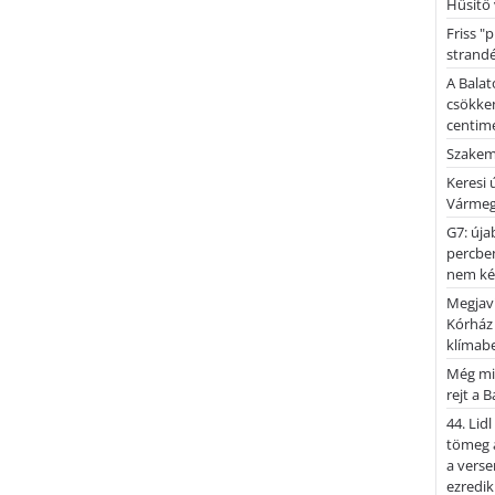
Hűsítő 
Friss "
strandé
A Balat
csökken
centimé
Szakemb
Keresi
Vármeg
G7: úja
percben
nem kér
Megjaví
Kórház
klímab
Még mi
rejt a 
44. Lid
tömeg a
a verse
ezredik