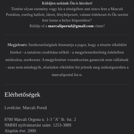
Küldjön nekünk Ön is híreket!
Történt olyan esemény vagy hír a térségében ami nincs fent a Marcali
Portálon, esetleg hallott, látott, fényképezett, valami érdekeset és Ön szerint
fent lenne a helye hírportálon?
Küldje el a
marcaliportal@gmail.com
címre!
Megjelenés:
Szerkesztőségünk fenntartja a jogot, hogy a részére elküldött
híreket - a tartalom csorbítása nélkül - a megjelentethetőség érdekében
módosítsa, szerkessze. A megjelenésre vonatkozóan garanciát nem vállalunk
- azaz nem mindegyik, részünkre elküldött hír jelenik meg szükségszerűen a
marcaliportal.hu-n.
Elérhetőségek
Levélcím: Marcali Portál
8700 Marcali Orgona u. 1-3 "A" lh. fsz. 2
NMHH nyilvántartási szám: 1253-3889
Alapítás éve: 2000.