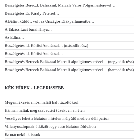
Beszélgetés Bereczk Balázzsal, Marcali Város Polgármesterével…
Beszélgetés Dr. Király Péterrel…
A Bálint küldött volt az Országos Diákparlamentbe…
A Takács Laci bácsi lánya…
Az Edina…
Beszélgetés id. Kőrösi Andrással… (második rész)
Beszélgetés id. Kőrösi Andrással…
Beszélgetés Bereczk Balázzsal Marcali alpolgármesterével… (negyedik rész)
Beszélgetés Bereczk Balázzsal Marcali alpolgármesterével… (harmadik rész)
KÉK HÍREK - LEGFRISSEBB
Megemlékezés a hősi halált halt tűzoltókról
Hárman haltak meg szabadtéri tüzekben a héten
Veszélyes lehet a Balaton hirtelen mélyülő medre a déli parton
Villanyoszlopnak ütközött egy autó Balatonföldváron
Ez már nekünk is sok