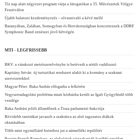
Tíz nap alatt négyezer program várja a látogatókat a 35. Művészetek Völgye
Fesztiválon
Újabb balatoni kezdeményezés – olvasnivaló a kévé mellé
Baranyában, Zalában, Somogyban és Horvátországban koncerteznek a DDRF
Symphonic Band zenészei jövő hétvégén
MTI - LEGFRISSEBB
BKV: a várakozó metrószerelvénybe is betévedt a sérült vaddisznó
Kapitány István: új turisztikai rendszert alakít ki a kormány a szakmai
szervezetekkel
Magyar Péter: Baka András elfogadta a felkérést
Vegyszeradagolási probléma miatt kórházba került az Igali Gyógyfürdő több
vendége
Baka Andrást jelöli államfőnek a Tisza parlamenti frakciója
Rövidebb tanórákat javasolt a szaktárca az alsó tagozatos diákok
oktatásában
Több mint egymilliárd forinthoz jut a sármelléki repülőtér
Ruszin-Szendi Romulusz: az alakulatok visszakapják korábbi nevüket