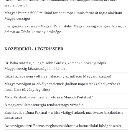
szeptembertől
Magyar Péter: a 6000 milliárd forint európai uniós forrás át fogja alakítani
Magyarországot
Energiatakarékosság - Magyar Péter: stabil Magyarország energiaellátása, de
drámai az Orbán-kormány öröksége
KÖZÉRDEKŰ - LEGFRISSEBB
Dr. Baka Andrást, a Legfelsőbb Bíróság korábbi elnökét jelöljük
Magyarország köztársasági elnökének
Közel tíz éve nem volt ilyen alacsony az infláció Magyarországon!
Magyarországon az erkélynapelemek (balkon napelemek) elhelyezése és
használata törvényileg tilos?
Meta Verified: miért fizettem elő rá a Marcali Portálnál?
A magyar villamosenergia-rendszer nagy vizsgája…
Emelkedik a Duna Paksnál – a friss vízügyi adatok már óvatos bizakodásra
adnak okot
Az országos tisztifőorvos meghosszabbította a harmadfokú hőségriasztást