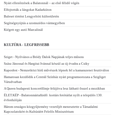
Nyári ellenőrzések a Balatonnál – az első félidő végén
Elfojtották a lángokat Kadarkúton
Baleset történt Lengyeltóti külterületén
Segítségnyújtás a szomszédos vármegyében
Kiégett egy autó Marcalinál
KULTÚRA - LEGFRISSEBB
Sziget - Nyilvános a Bródy Dalok Napjának teljes műsora
Szász Jánossal és Hargitai Ivánnal készül az új évadra a Csiky
Kaposfest - Nemzetközi hírű művészek lépnek fel a kamarazenei fesztiválon
Hamarosan kezdődik a Centrál Színház nyári programsorozata a Szigliget
Várudvarban
A Queen budapesti koncertfilmje felújítva lesz látható ősszel a mozikban
ÉLET.KÉP - Balatonmáriafürdő: kortárs fotótárlat nyílt a település 130.
évfordulóján
Három országos közgyűjtemény vezetőjét menesztette a Társadalmi
Kapcsolatokért és Kultúráért Felelős Minisztérium