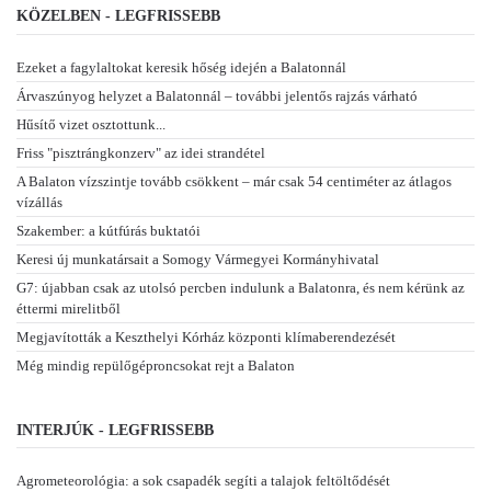
KÖZELBEN - LEGFRISSEBB
Ezeket a fagylaltokat keresik hőség idején a Balatonnál
Árvaszúnyog helyzet a Balatonnál – további jelentős rajzás várható
Hűsítő vizet osztottunk...
Friss "pisztrángkonzerv" az idei strandétel
A Balaton vízszintje tovább csökkent – már csak 54 centiméter az átlagos
vízállás
Szakember: a kútfúrás buktatói
Keresi új munkatársait a Somogy Vármegyei Kormányhivatal
G7: újabban csak az utolsó percben indulunk a Balatonra, és nem kérünk az
éttermi mirelitből
Megjavították a Keszthelyi Kórház központi klímaberendezését
Még mindig repülőgéproncsokat rejt a Balaton
INTERJÚK - LEGFRISSEBB
Agrometeorológia: a sok csapadék segíti a talajok feltöltődését