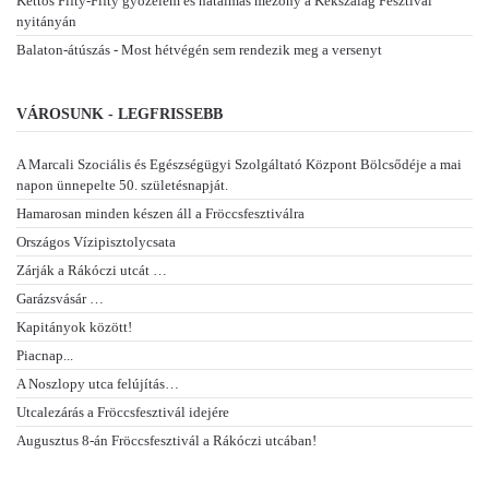
Kettős Fifty-Fifty győzelem és hatalmas mezőny a Kékszalag Fesztivál
nyitányán
Balaton-átúszás - Most hétvégén sem rendezik meg a versenyt
VÁROSUNK - LEGFRISSEBB
A Marcali Szociális és Egészségügyi Szolgáltató Központ Bölcsődéje a mai
napon ünnepelte 50. születésnapját.
Hamarosan minden készen áll a Fröccsfesztiválra
Országos Vízipisztolycsata
Zárják a Rákóczi utcát …
Garázsvásár …
Kapitányok között!
Piacnap...
A Noszlopy utca felújítás…
Utcalezárás a Fröccsfesztivál idejére
Augusztus 8-án Fröccsfesztivál a Rákóczi utcában!