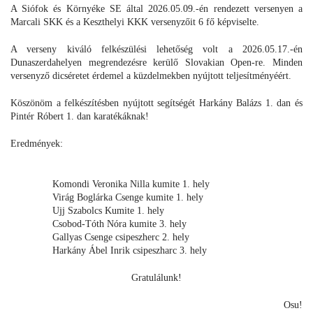
A Siófok és Környéke SE által 2026.05.09.-én rendezett versenyen a
Marcali SKK és a Keszthelyi KKK versenyzőit 6 fő képviselte.
A verseny kiváló felkészülési lehetőség volt a 2026.05.17.-én
Dunaszerdahelyen megrendezésre kerülő Slovakian Open-re. Minden
versenyző dicséretet érdemel a küzdelmekben nyújtott teljesítményéért.
Köszönöm a felkészítésben nyújtott segítségét Harkány Balázs 1. dan és
Pintér Róbert 1. dan karatékáknak!
Eredmények:
Komondi Veronika Nilla kumite 1. hely
Virág Boglárka Csenge kumite 1. hely
Ujj Szabolcs Kumite 1. hely
Csobod-Tóth Nóra kumite 3. hely
Gallyas Csenge csipeszherc 2. hely
Harkány Ábel Inrik csipeszharc 3. hely
Gratulálunk!
Osu!