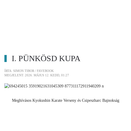
I. PÜNKÖSD KUPA
ÍRTA: SIMON TIBOR / FAVEBOOK
MEGJELENT: 2026. MÁJUS 12. KEDD, 01:27
Meghívásos Kyokushin Karate Verseny és Csipeszharc Bajnokság