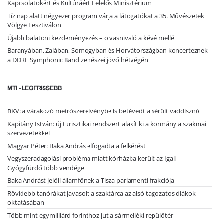
Kapcsolatokért és Kultúráért Felelős Minisztérium
Tíz nap alatt négyezer program várja a látogatókat a 35. Művészetek
Völgye Fesztiválon
Újabb balatoni kezdeményezés – olvasnivaló a kévé mellé
Baranyában, Zalában, Somogyban és Horvátországban koncerteznek
a DDRF Symphonic Band zenészei jövő hétvégén
MTI - LEGFRISSEBB
BKV: a várakozó metrószerelvénybe is betévedt a sérült vaddisznó
Kapitány István: új turisztikai rendszert alakít ki a kormány a szakmai
szervezetekkel
Magyar Péter: Baka András elfogadta a felkérést
Vegyszeradagolási probléma miatt kórházba került az Igali
Gyógyfürdő több vendége
Baka Andrást jelöli államfőnek a Tisza parlamenti frakciója
Rövidebb tanórákat javasolt a szaktárca az alsó tagozatos diákok
oktatásában
Több mint egymilliárd forinthoz jut a sármelléki repülőtér