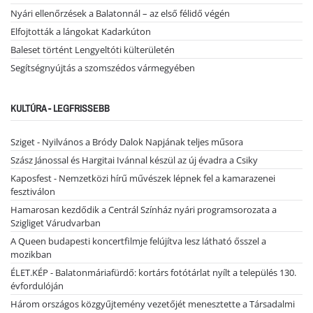
Nyári ellenőrzések a Balatonnál – az első félidő végén
Elfojtották a lángokat Kadarkúton
Baleset történt Lengyeltóti külterületén
Segítségnyújtás a szomszédos vármegyében
KULTÚRA - LEGFRISSEBB
Sziget - Nyilvános a Bródy Dalok Napjának teljes műsora
Szász Jánossal és Hargitai Ivánnal készül az új évadra a Csiky
Kaposfest - Nemzetközi hírű művészek lépnek fel a kamarazenei
fesztiválon
Hamarosan kezdődik a Centrál Színház nyári programsorozata a
Szigliget Várudvarban
A Queen budapesti koncertfilmje felújítva lesz látható ősszel a
mozikban
ÉLET.KÉP - Balatonmáriafürdő: kortárs fotótárlat nyílt a település 130.
évfordulóján
Három országos közgyűjtemény vezetőjét menesztette a Társadalmi