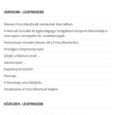
VÁROSUNK - LEGFRISSEBB
Sikeres Fröccsfesztivált rendeztek Marcaliban
A Marcali Szociális és Egészségügyi Szolgáltató Központ Bölcsődéje a
mai napon ünnepelte 50. születésnapját.
Hamarosan minden készen áll a Fröccsfesztiválra
Országos Vízipisztolycsata
Zárják a Rákóczi utcát …
Garázsvásár …
Kapitányok között!
Piacnap...
A Noszlopy utca felújítás…
Utcalezárás a Fröccsfesztivál idejére
KÖZELBEN - LEGFRISSEBB