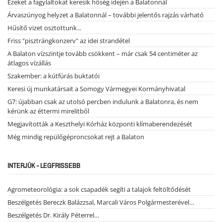
Ezeket a fagylaltokat keresik hőség idején a Balatonnál
Árvaszúnyog helyzet a Balatonnál – további jelentős rajzás várható
Hűsítő vizet osztottunk...
Friss "pisztrángkonzerv" az idei strandétel
A Balaton vízszintje tovább csökkent – már csak 54 centiméter az
átlagos vízállás
Szakember: a kútfúrás buktatói
Keresi új munkatársait a Somogy Vármegyei Kormányhivatal
G7: újabban csak az utolsó percben indulunk a Balatonra, és nem
kérünk az éttermi mirelitből
Megjavították a Keszthelyi Kórház központi klímaberendezését
Még mindig repülőgéproncsokat rejt a Balaton
INTERJÚK - LEGFRISSEBB
Agrometeorológia: a sok csapadék segíti a talajok feltöltődését
Beszélgetés Bereczk Balázzsal, Marcali Város Polgármesterével…
Beszélgetés Dr. Király Péterrel…