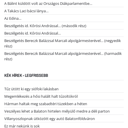
A Bálint küldött volt az Országos Diákparlamentbe…
A Takács Laci bácsi lánya…
Az Edina…
Beszélgetés id. Kőrösi Andrással… (második rész)
Beszélgetés id. Kőrösi Andrással…
Beszélgetés Bereczk Balázzsal Marcali alpolgármesterével… (negyedik
rész)
Beszélgetés Bereczk Balázzsal Marcali alpolgármesterével… (harmadik
rész)
KÉK HÍREK - LEGFRISSEBB
Tűz ütött ki egy siófoki lakásban
Megemlékezés a hősi halált halt tűzoltókról
Hárman haltak meg szabadtéri tüzekben a héten
Veszélyes lehet a Balaton hirtelen mélyülő medre a déli parton
Villanyoszlopnak ütközött egy autó Balatonföldváron
Ez már nekünk is sok