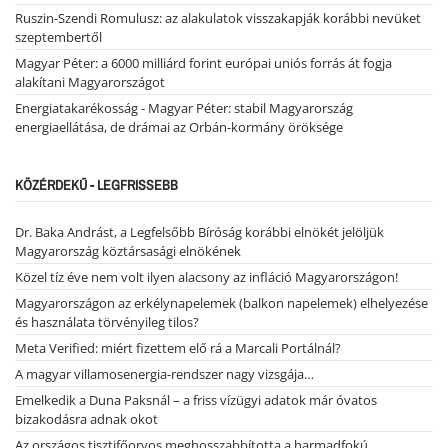
Ruszin-Szendi Romulusz: az alakulatok visszakapják korábbi nevüket
szeptembertől
Magyar Péter: a 6000 milliárd forint európai uniós forrás át fogja
alakítani Magyarországot
Energiatakarékosság - Magyar Péter: stabil Magyarország
energiaellátása, de drámai az Orbán-kormány öröksége
KÖZÉRDEKŰ - LEGFRISSEBB
Dr. Baka Andrást, a Legfelsőbb Bíróság korábbi elnökét jelöljük
Magyarország köztársasági elnökének
Közel tíz éve nem volt ilyen alacsony az infláció Magyarországon!
Magyarországon az erkélynapelemek (balkon napelemek) elhelyezése
és használata törvényileg tilos?
Meta Verified: miért fizettem elő rá a Marcali Portálnál?
A magyar villamosenergia-rendszer nagy vizsgája…
Emelkedik a Duna Paksnál – a friss vízügyi adatok már óvatos
bizakodásra adnak okot
Az országos tisztifőorvos meghosszabbította a harmadfokú