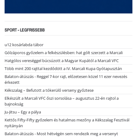
SPORT - LEGFRISSEBB
u12 kosárlabda tábor
Gólzáporos győzelem a felkészülésben: hat gólt szerzett a Marcali
Hatgólos vereséggel búcsúzott a Magyar Kupától a Marcali VFC
Több mint 200 rajttal kezdődött a IV. Marcali Kupa Gyótapusztán
Balaton-átúszás - Reggel 7-kor rajt, előzetesen közel 11 ezer nevezés
érkezett
Kékszalag – Befutott a tókerülő verseny győztese
Elkészült a Marcali VFC őszi sorsolása – augusztus 22-én rajtol a
bajnokság
Ju-Jitsu – Egy a pálya
Kettős Fifty-Fifty győzelem és hatalmas mezőny a Kékszalag Fesztivál
nyitányán
Balaton-átúszás - Most hétvégén sem rendezik meg a versenyt