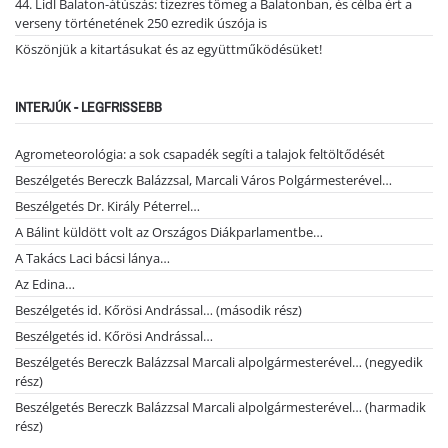
44. Lidl Balaton-átúszás: tízezres tömeg a Balatonban, és célba ért a
verseny történetének 250 ezredik úszója is
Köszönjük a kitartásukat és az együttműködésüket!
INTERJÚK - LEGFRISSEBB
Agrometeorológia: a sok csapadék segíti a talajok feltöltődését
Beszélgetés Bereczk Balázzsal, Marcali Város Polgármesterével…
Beszélgetés Dr. Király Péterrel…
A Bálint küldött volt az Országos Diákparlamentbe…
A Takács Laci bácsi lánya…
Az Edina…
Beszélgetés id. Kőrösi Andrással… (második rész)
Beszélgetés id. Kőrösi Andrással…
Beszélgetés Bereczk Balázzsal Marcali alpolgármesterével… (negyedik
rész)
Beszélgetés Bereczk Balázzsal Marcali alpolgármesterével… (harmadik
rész)