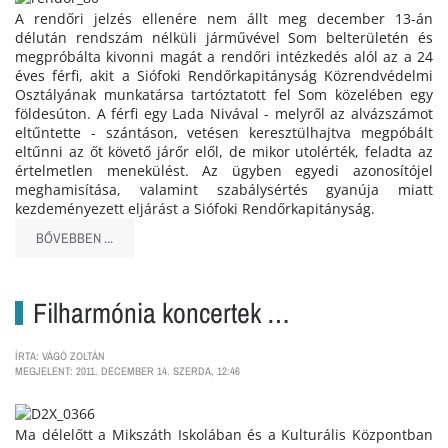
A rendőri jelzés ellenére nem állt meg december 13-án
délután rendszám nélküli járművével Som belterületén és
megpróbálta kivonni magát a rendőri intézkedés alól az a 24
éves férfi, akit a Siófoki Rendőrkapitányság Közrendvédelmi
Osztályának munkatársa tartóztatott fel Som közelében egy
földesúton. A férfi egy Lada Nivával - melyről az alvázszámot
eltűntette - szántáson, vetésen keresztülhajtva megpóbált
eltűnni az őt követő járőr elől, de mikor utolérték, feladta az
értelmetlen menekülést. Az ügyben egyedi azonosítójel
meghamisítása, valamint szabálysértés gyanúja miatt
kezdeményezett eljárást a Siófoki Rendőrkapitányság.
BŐVEBBEN ...
Filharmónia koncertek …
ÍRTA: VÁGÓ ZOLTÁN
MEGJELENT: 2011. DECEMBER 14. SZERDA, 12:46
Ma délelőtt a Mikszáth Iskolában és a Kulturális Központban