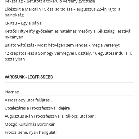
Kékszalag – Befutott a tókerülő verseny győztese
Elkészült a Marcali VFC őszi sorsolása – augusztus 22-én rajtol a
bajnokság
Ju-Jitsu – Egy a pálya
Kettős Fifty-Fifty győzelem és hatalmas mezőny a Kékszalag Fesztivál
nyitányán
Balaton-átúszás - Most hétvégén sem rendezik meg a versenyt
12 csapatos lesz a Somogy Vármegyei I. osztály, 16 együttes indul a II.
osztályban
VÁROSUNK - LEGFRISSEBB
Piacnap...
A Noszlopy utca felújítás…
Utcalezárás a Fröccsfesztivál idejére
Augusztus 8-án Fröccsfesztivál a Rákóczi utcában!
Mozgó Kultúrház Boronkán
Fröccs, zene, nyári hangulat!