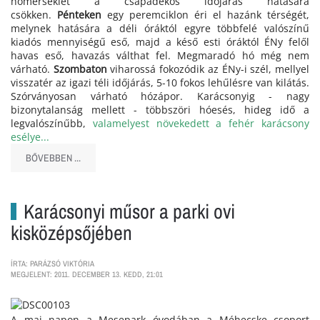
hőmérséklet a csapadékos időjárás hatására
csökken.
Pénteken
egy peremciklon éri el hazánk térségét,
melynek hatására a déli óráktól egyre többfelé valószínű
kiadós mennyiségű eső, majd a késő esti óráktól ÉNy felől
havas eső, havazás válthat fel. Megmaradó hó még nem
várható.
Szombaton
viharossá fokozódik az ÉNy-i szél, mellyel
visszatér az igazi téli időjárás, 5-10 fokos lehűlésre van kilátás.
Szórványosan várható hózápor. Karácsonyig - nagy
bizonytalanság mellett - többszöri hóesés, hideg idő a
legvalószínűbb,
valamelyest növekedett a fehér karácsony
esélye...
BŐVEBBEN ...
Karácsonyi műsor a parki ovi
kisközépsőjében
ÍRTA: PARÁZSÓ VIKTÓRIA
MEGJELENT: 2011. DECEMBER 13. KEDD, 21:01
A mai napon a Mesepark óvodában a Méhecske csoport