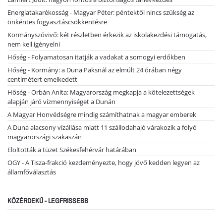
Energiatakarékosság - Magyar Péter: péntektől nincs szükség az
önkéntes fogyasztáscsökkentésre
Kormányszóvivő: két részletben érkezik az iskolakezdési támogatás,
nem kell igényelni
Hőség - Folyamatosan itatják a vadakat a somogyi erdőkben
Hőség - Kormány: a Duna Paksnál az elmúlt 24 órában négy
centimétert emelkedett
Hőség - Orbán Anita: Magyarország megkapja a kötelezettségek
alapján járó vízmennyiséget a Dunán
A Magyar Honvédségre mindig számíthatnak a magyar emberek
A Duna alacsony vízállása miatt 11 szállodahajó várakozik a folyó
magyarországi szakaszán
Eloltották a tüzet Székesfehérvár határában
OGY - A Tisza-frakció kezdeményezte, hogy jövő kedden legyen az
államfőválasztás
KÖZÉRDEKŰ - LEGFRISSEBB