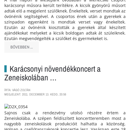
karácsonyi műsora került terítékre. A kicsik gyönyörű műsort
adtak elő a megjelent szülőknek. Énekeltek, verset mondtak az
óvónénik segítségével. A csoportos ének után a gyerekek a
színpadon egyenként is mondtak verset vagy énekeltek.
Ezután az óvónénik kiosztották a gyerekek által készített
ajándékokat melyeket a kicsik boldogan adtak át szüleiknek.
Ezután megvendégelték a szülőket és gyermekeket is.
BŐVEBBEN ...
Karácsonyi növendékkoncert a
Zeneiskolában …
ÍRTA: VÁGÓ ZOLTÁN
MEGJELENT: 2011. DECEMBER 13. KEDD, 20:56
Sajnos csak a rendezvény utolsó részére értem a
Zeneiskolába. A szépen feldíszített koncertteremben most a
nagyobb zeneiskolások produkcióit halhatta a közönség.
Holnap a csellótanszakosok koncertje lesz. Vasárnap este 18