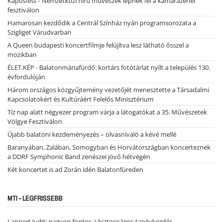
Kaposfest - Nemzetközi hírű művészek lépnek fel a kamarazenei
fesztiválon
Hamarosan kezdődik a Centrál Színház nyári programsorozata a
Szigliget Várudvarban
A Queen budapesti koncertfilmje felújítva lesz látható ősszel a
mozikban
ÉLET.KÉP - Balatonmáriafürdő: kortárs fotótárlat nyílt a település 130.
évfordulóján
Három országos közgyűjtemény vezetőjét menesztette a Társadalmi
Kapcsolatokért és Kultúráért Felelős Minisztérium
Tíz nap alatt négyezer program várja a látogatókat a 35. Művészetek
Völgye Fesztiválon
Újabb balatoni kezdeményezés – olvasnivaló a kévé mellé
Baranyában, Zalában, Somogyban és Horvátországban koncerteznek
a DDRF Symphonic Band zenészei jövő hétvégén
Két koncertet is ad Zorán idén Balatonfüreden
MTI - LEGFRISSEBB
Lannert Judit: nagyon fontos a biztonságos tanévkezdés