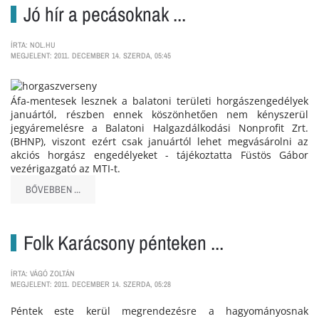
Jó hír a pecásoknak ...
ÍRTA: NOL.HU
MEGJELENT: 2011. DECEMBER 14. SZERDA, 05:45
Áfa-mentesek lesznek a balatoni területi horgászengedélyek
januártól, részben ennek köszönhetően nem kényszerül
jegyáremelésre a Balatoni Halgazdálkodási Nonprofit Zrt.
(BHNP), viszont ezért csak januártól lehet megvásárolni az
akciós horgász engedélyeket - tájékoztatta Füstös Gábor
vezérigazgató az MTI-t.
BŐVEBBEN ...
Folk Karácsony pénteken ...
ÍRTA: VÁGÓ ZOLTÁN
MEGJELENT: 2011. DECEMBER 14. SZERDA, 05:28
Péntek este kerül megrendezésre a hagyományosnak