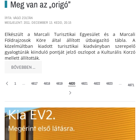
Meg van az „origó”
ÍRTA: VÁGÓ ZOLTÁN
MEGJELENT: 2011. DECEMBER 13. KEDD, 20:15
Elkészült a Marcali Turisztikai Egyesület és a Marcali
Földrajzosok Köre által állított útbaigazító tábla. A
közelmúltban kiadott turisztikai kiadványban szerepelő
gyalogtúrák kiinduló pontját jelző oszlopot a Kulturális Korzó
mellett állították.
BŐVEBBEN ...
1
…
4817
4818
4819
4820
4821
4822
4823
…
4971