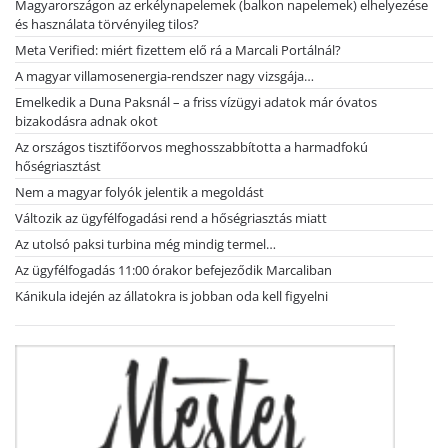
Magyarországon az erkélynapelemek (balkon napelemek) elhelyezése
és használata törvényileg tilos?
Meta Verified: miért fizettem elő rá a Marcali Portálnál?
A magyar villamosenergia-rendszer nagy vizsgája…
Emelkedik a Duna Paksnál – a friss vízügyi adatok már óvatos
bizakodásra adnak okot
Az országos tisztifőorvos meghosszabbította a harmadfokú
hőségriasztást
Nem a magyar folyók jelentik a megoldást
Változik az ügyfélfogadási rend a hőségriasztás miatt
Az utolsó paksi turbina még mindig termel…
Az ügyfélfogadás 11:00 órakor befejeződik Marcaliban
Kánikula idején az állatokra is jobban oda kell figyelni