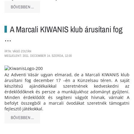
BŐVEBBEN ...
A Marcali KIWANIS klub árusítani fog
…
ÍRTA: VÁGÓ ZOLTÁN
MEGJELENT: 2011. DECEMBER 14. SZERDA, 12:00
Az Adventi Vásár ugyan elmarad, de a Marcali KIWANIS klub
árusítani fog december 17 –én a Künzelsau téren. A saját
készítésű ajándékaikkal szeretnének kedveskedni az
érdeklődőknek és persze a munkájukhoz adományt gyűjteni.
Minden érdeklődőt és segíteni vágyót hívnak, várnak! A
befolyt összegből a marcali óvodákat szeretnék támogatni
fejlesztő játékokkal.
BŐVEBBEN ...