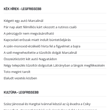
KÉK HÍREK - LEGFRISSEBB
Kiégett egy autó Marcalinál
Pár nap alatt félmilliós kárt okozott a rutinos csaló
A pénzügyőr nem megvásárolható
Kapcsolati erőszak miatt indult büntetőeljárás
A szén-monoxid-érzékelő hívta fel a figyelmet a bajra
A szél megnehezítette a tűzoltók dolgát Marcalinál
Összeütközött két autó Nagyatádon
Négy település tűzoltói dolgoztak Látrányban a lángok megfékezésén
Toto megint tarolt
Elaludt vezetés közben
KULTÚRA - LEGFRISSEBB
Szász Jánossal és Hargitai Ivánnal készül az új évadra a Csiky