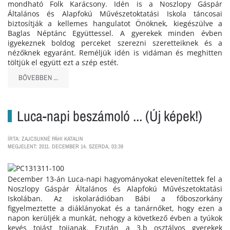
mondható Folk Karácsony. Idén is a Noszlopy Gáspár
Általános és Alapfokú Művészetoktatási Iskola táncosai
biztosítják a kellemes hangulatot Önöknek, kiegészülve a
Baglas Néptánc Együttessel. A gyerekek minden évben
igyekeznek boldog perceket szerezni szeretteiknek és a
nézőknek egyaránt. Reméljük idén is vidáman és meghitten
töltjük el együtt ezt a szép estét.
BŐVEBBEN ...
Luca-napi beszámoló ... (Új képek!)
ÍRTA: ZAJCSUKNÉ PÁHI KATALIN
MEGJELENT: 2011. DECEMBER 14. SZERDA, 03:39
December 13-án Luca-napi hagyományokat elevenítettek fel a
Noszlopy Gáspár Általános és Alapfokú Művészetoktatási
Iskolában. Az iskolarádióban Bábi a főboszorkány
figyelmeztette a diáklányokat és a tanárnőket, hogy ezen a
napon kerüljék a munkát, nehogy a következő évben a tyúkok
kevés tojást tojjanak. Ezután a 3.b osztályos gyerekek