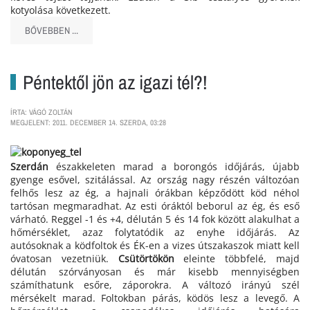
kotyolása következett.
BŐVEBBEN ...
Péntektől jön az igazi tél?!
ÍRTA: VÁGÓ ZOLTÁN
MEGJELENT: 2011. DECEMBER 14. SZERDA, 03:28
Szerdán
északkeleten marad a borongós időjárás, újabb
gyenge esővel, szitálással. Az ország nagy részén változóan
felhős lesz az ég, a hajnali órákban képződött köd néhol
tartósan megmaradhat. Az esti óráktól beborul az ég, és eső
várható. Reggel -1 és +4, délután 5 és 14 fok között alakulhat a
hőmérséklet, azaz folytatódik az enyhe időjárás. Az
autósoknak a ködfoltok és ÉK-en a vizes útszakaszok miatt kell
óvatosan vezetniük.
Csütörtökön
eleinte többfelé, majd
délután szórványosan és már kisebb mennyiségben
számíthatunk esőre, záporokra. A változó irányú szél
mérsékelt marad. Foltokban párás, ködös lesz a levegő. A