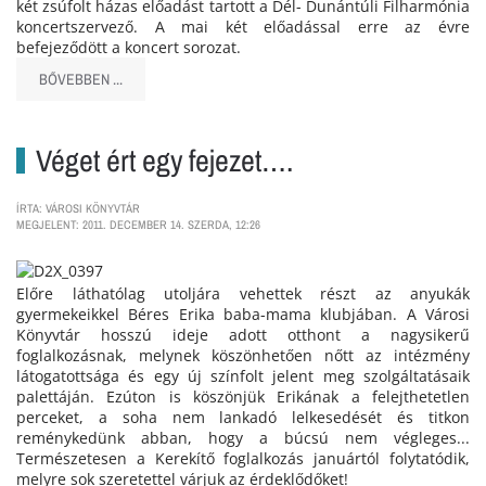
két zsúfolt házas előadást tartott a Dél- Dunántúli Filharmónia
koncertszervező. A mai két előadással erre az évre
befejeződött a koncert sorozat.
BŐVEBBEN ...
Véget ért egy fejezet….
ÍRTA: VÁROSI KÖNYVTÁR
MEGJELENT: 2011. DECEMBER 14. SZERDA, 12:26
Előre láthatólag utoljára vehettek részt az anyukák
gyermekeikkel Béres Erika baba-mama klubjában. A Városi
Könyvtár hosszú ideje adott otthont a nagysikerű
foglalkozásnak, melynek köszönhetően nőtt az intézmény
látogatottsága és egy új színfolt jelent meg szolgáltatásaik
palettáján. Ezúton is köszönjük Erikának a felejthetetlen
perceket, a soha nem lankadó lelkesedését és titkon
reménykedünk abban, hogy a búcsú nem végleges...
Természetesen a Kerekítő foglalkozás januártól folytatódik,
melyre sok szeretettel várjuk az érdeklődőket!