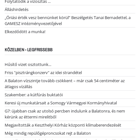
Folytatódik a vízosztás ...
Álláshirdetés
„Óriási érték vesz bennünket körül” Beszélgetés Tanai Bernadettel, a
GAMESZ intézményvezetőjével
Elkezdődött a munka!
KÖZELBEN - LEGFRISSEBB
Hűsítő vizet osztottunk...
Friss "pisztrángkonzerv" az idei strandétel
A Balaton vízszintje tovább csökkent – már csak 54 centiméter az
átlagos vízállás
Szakember: a kútfúrás buktatói
Keresi új munkatársait a Somogy Vármegyei Kormányhivatal
G7: újabban csak az utolsó percben indulunk a Balatonra, és nem
kérünk az éttermi mirelitből
Megjavították a Keszthelyi Kórház központi klímaberendezését
Még mindig repülőgéproncsokat rejt a Balaton