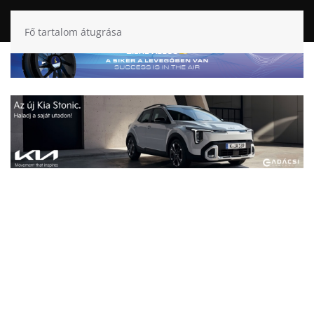
Fő tartalom átugrása