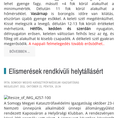
lehet gyenge fagy, másutt +4 fok körül alakulhat a
minimumérték. Délután 11 fok körül alakulhat a
hőmérséklet.
Vasárnap
is borongós időre van kilátás,
elszórtan újabb gyenge esőkkel. A keleti szél megélénkülhet.
Kissé melegszik a levegő, délután 12-13 fok körüli értékeket
mérhetünk.
Hétfőn, kedden és szerdán
nyugaton,
délnyugaton erősen, keleten változóan felhős lesz az ég, és
főleg ott alakulhat ki kisebb csapadék. A délkeleti szél gyakran
megerősödik.
A nappali felmelegedés tovább erősödhet..
BŐVEBBEN ...
Elismerések rendkívüli helytállásért
ÍRTA: SOMOGY MEGYEI KATASZTRÓFAVÉDELMI IGAZGATÓSÁG
MEGJELENT: 2011. OKTÓBER 21. PÉNTEK, 15:34
A Somogy Megyei Katasztrófavédelmi Igazgatóság október 23-i
Nemzeti ünnepünk alkalmából ünnepi állománygyűlést
rendezett Kaposváron a Helyőrségi Klubban. A rendezvényen