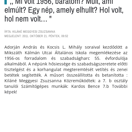
,, Mi volt 1956, barátom? Múlt, ami
elmúlt? Egy nép, amely elhullt? Hol volt,
hol nem volt… "
ÍRTA: KILÁNÉ MEGGYESI ZSUZSANNA
MEGJELENT: 2011. OKTÓBER 21. PÉNTEK, 09:52
Adorján András és Kocsis L. Mihály soraival kezdődött a
Mikszáth Kálmán Utcai Általános Iskola megemlékezése az
1956-os forradalom és szabadságharc 55. évfordulója
alkalmából. A népünk hősiessége és szabadságszeretete előtti
tisztelgést és a korhangulat megteremtését vetítés és zenei
betétek segítették. A műsort összeállította és betanította :
Kiláné Meggyesi Zsuzsanna Közreműködtek: a 7. b osztály
tanulói Számítógépes munkák: Kardos Bence 7.b
További
képek!