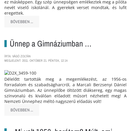
ez másképpen. Egy szép ünnepségen emlékeztek meg a pilóta
nevét viselő iskolánál. A gyerekek verset mondtak, és lufit
eregettek.
BŐVEBBEN ...
Ünnep a Gimnáziumban …
ÍRTA: VÁGÓ ZOLTÁN
MEGJELENT: 2011. OKTÓBER 21. PÉNTEK, 12:14
Délelőtt tartották meg a megemlékezést, az 1956-os
forradalom és szabadságharcról, a Marcali Berzsenyi Dániel
Gimnáziumban. Az ünneplőbe öltözött diáksereg, egy magas
színvonalú és kiválóan előadott műsort nézhetett meg! A
Nemzeti Ünnephez méltó nagyszerű előadás volt!
BŐVEBBEN ...