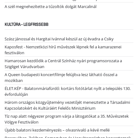
A szél megnehezítette a tűzoltók dolgát Marcalinál
KULTÚRA - LEGFRISSEBB
Szász Jánossal és Hargitai Ivánnal készül az új évadra a Csiky
Kaposfest - Nemzetközi hírű művészek lépnek fel a kamarazenei
fesztiválon
Hamarosan kezdődik a Centrál Színház nyári programsorozata a
Szigliget Várudvarban
A Queen budapesti koncertfilmje felújítva lesz látható ősszel a
mozikban
ÉLET.KÉP - Balatonmáriafürdő: kortárs fotótárlat nyílt a település 130.
évfordulóján
Három országos közgyűjtemény vezetőjét menesztette a Társadalmi
Kapcsolatokért és Kultúráért Felelős Minisztérium
Tíz nap alatt négyezer program várja a látogatókat a 35. Művészetek
Völgye Fesztiválon
Újabb balatoni kezdeményezés – olvasnivaló a kévé mellé