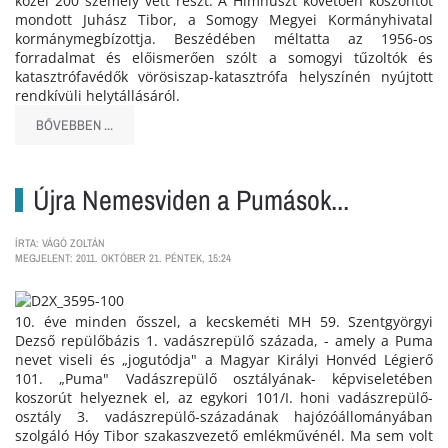
közel 200 személy vett részt. A Himnuszt követően köszöntőt
mondott Juhász Tibor, a Somogy Megyei Kormányhivatal
kormánymegbízottja. Beszédében méltatta az 1956-os
forradalmat és előismerően szólt a somogyi tűzoltók és
katasztrófavédők vörösiszap-katasztrófa helyszínén nyújtott
rendkívüli helytállásáról.
BŐVEBBEN ...
Újra Nemesviden a Pumások...
ÍRTA: VÁGÓ ZOLTÁN
MEGJELENT: 2011. OKTÓBER 21. PÉNTEK, 15:24
10. éve minden ősszel, a kecskeméti MH 59. Szentgyörgyi
Dezső repülőbázis 1. vadászrepülő százada, - amely a Puma
nevet viseli és „jogutódja" a Magyar Királyi Honvéd Légierő
101. „Puma" Vadászrepülő osztályának- képviseletében
koszorút helyeznek el, az egykori 101/I. honi vadászrepülő-
osztály 3. vadászrepülő-századának hajózóállományában
szolgáló Hóy Tibor szakaszvezető emlékművénél. Ma sem volt