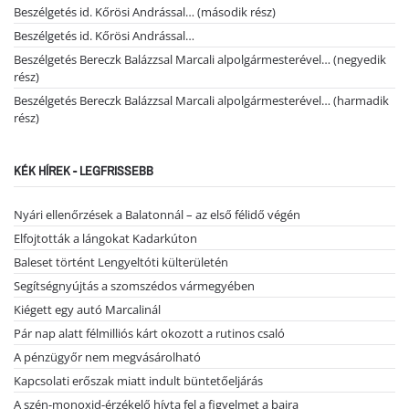
Beszélgetés id. Kőrösi Andrással… (második rész)
Beszélgetés id. Kőrösi Andrással…
Beszélgetés Bereczk Balázzsal Marcali alpolgármesterével… (negyedik
rész)
Beszélgetés Bereczk Balázzsal Marcali alpolgármesterével… (harmadik
rész)
KÉK HÍREK - LEGFRISSEBB
Nyári ellenőrzések a Balatonnál – az első félidő végén
Elfojtották a lángokat Kadarkúton
Baleset történt Lengyeltóti külterületén
Segítségnyújtás a szomszédos vármegyében
Kiégett egy autó Marcalinál
Pár nap alatt félmilliós kárt okozott a rutinos csaló
A pénzügyőr nem megvásárolható
Kapcsolati erőszak miatt indult büntetőeljárás
A szén-monoxid-érzékelő hívta fel a figyelmet a bajra