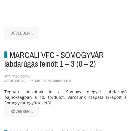
BŐVEBBEN ...
MARCALI VFC - SOMOGYVÁR
labdarúgás felnőtt 1 – 3 (0 – 2)
ÍRTA: VÁGÓ ZOLTÁN
MEGJELENT: 2011. OKTÓBER 23. VASÁRNAP, 04:39
Tegnap játszották le a Somogy megyei labdarugó
bajnokságban a 10. fordulót. Városunk csapata kikapott a
Somogyvár együttesétől.
BŐVEBBEN ...