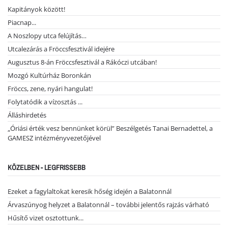
Kapitányok között!
Piacnap...
A Noszlopy utca felújítás…
Utcalezárás a Fröccsfesztivál idejére
Augusztus 8-án Fröccsfesztivál a Rákóczi utcában!
Mozgó Kultúrház Boronkán
Fröccs, zene, nyári hangulat!
Folytatódik a vízosztás ...
Álláshirdetés
„Óriási érték vesz bennünket körül” Beszélgetés Tanai Bernadettel, a
GAMESZ intézményvezetőjével
KÖZELBEN - LEGFRISSEBB
Ezeket a fagylaltokat keresik hőség idején a Balatonnál
Árvaszúnyog helyzet a Balatonnál – további jelentős rajzás várható
Hűsítő vizet osztottunk...