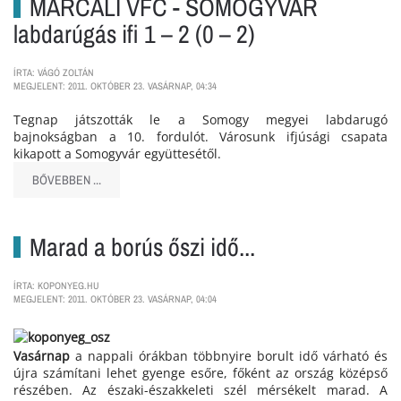
MARCALI VFC - SOMOGYVÁR
labdarúgás ifi 1 – 2 (0 – 2)
ÍRTA: VÁGÓ ZOLTÁN
MEGJELENT: 2011. OKTÓBER 23. VASÁRNAP, 04:34
Tegnap játszották le a Somogy megyei labdarugó
bajnokságban a 10. fordulót. Városunk ifjúsági csapata
kikapott a Somogyvár együttesétől.
BŐVEBBEN ...
Marad a borús őszi idő...
ÍRTA: KOPONYEG.HU
MEGJELENT: 2011. OKTÓBER 23. VASÁRNAP, 04:04
Vasárnap
a nappali órákban többnyire borult idő várható és
újra számítani lehet gyenge esőre, főként az ország középső
részében. Az északi-északkeleti szél mérsékelt marad. A