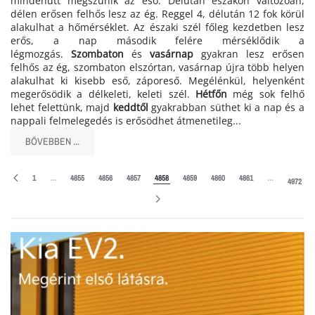
mindenütt megszűnik az eső. Délután északon változóan,
délen erősen felhős lesz az ég. Reggel 4, délután 12 fok körül
alakulhat a hőmérséklet. Az északi szél főleg kezdetben lesz
erős, a nap második felére mérséklődik a
légmozgás.
Szombaton
és
vasárnap
gyakran lesz erősen
felhős az ég, szombaton elszórtan, vasárnap újra több helyen
alakulhat ki kisebb eső, záporeső. Megélénkül, helyenként
megerősödik a délkeleti, keleti szél.
Hétfőn
még sok felhő
lehet felettünk, majd
keddtől
gyakrabban süthet ki a nap és a
nappali felmelegedés is erősödhet átmenetileg...
BŐVEBBEN ...
1
…
4855
4856
4857
4858
4859
4860
4861
…
4972