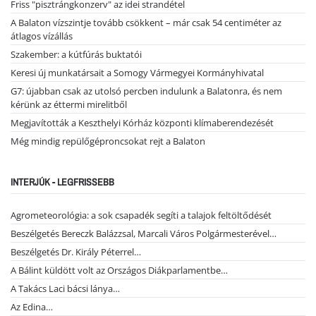
Friss "pisztrángkonzerv" az idei strandétel
A Balaton vízszintje tovább csökkent – már csak 54 centiméter az
átlagos vízállás
Szakember: a kútfúrás buktatói
Keresi új munkatársait a Somogy Vármegyei Kormányhivatal
G7: újabban csak az utolsó percben indulunk a Balatonra, és nem
kérünk az éttermi mirelitből
Megjavították a Keszthelyi Kórház központi klímaberendezését
Még mindig repülőgéproncsokat rejt a Balaton
INTERJÚK - LEGFRISSEBB
Agrometeorológia: a sok csapadék segíti a talajok feltöltődését
Beszélgetés Bereczk Balázzsal, Marcali Város Polgármesterével…
Beszélgetés Dr. Király Péterrel…
A Bálint küldött volt az Országos Diákparlamentbe…
A Takács Laci bácsi lánya…
Az Edina…