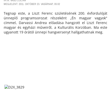
ÍRTA: VÁGÓ ZOLTÁN
MEGJELENT: 2011. OKTÓBER 23. VASÁRNAP, 05:02
Tegnap este, a Liszt Ferenc születésének 200. évfordulóját
ünneplő programsorozat részeként „Én magyar vagyok"
címmel, Darvassi Andrea előadása hangzott el Liszt Ferenc
magyar és egyházi műveiről, a Kulturális Korzóban. Ma este
ugyanott 19 órától ünnepi hangversenyt hallgathatnak meg.