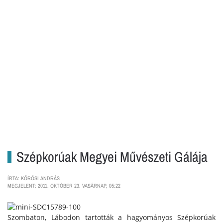
Szépkorúak Megyei Művészeti Gálája
ÍRTA: KŐRÖSI ANDRÁS
MEGJELENT: 2011. OKTÓBER 23. VASÁRNAP, 05:22
Szombaton, Lábodon tartották a hagyományos Szépkorúak