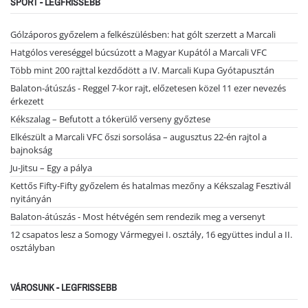
SPORT - LEGFRISSEBB
Gólzáporos győzelem a felkészülésben: hat gólt szerzett a Marcali
Hatgólos vereséggel búcsúzott a Magyar Kupától a Marcali VFC
Több mint 200 rajttal kezdődött a IV. Marcali Kupa Gyótapusztán
Balaton-átúszás - Reggel 7-kor rajt, előzetesen közel 11 ezer nevezés
érkezett
Kékszalag – Befutott a tókerülő verseny győztese
Elkészült a Marcali VFC őszi sorsolása – augusztus 22-én rajtol a
bajnokság
Ju-Jitsu – Egy a pálya
Kettős Fifty-Fifty győzelem és hatalmas mezőny a Kékszalag Fesztivál
nyitányán
Balaton-átúszás - Most hétvégén sem rendezik meg a versenyt
12 csapatos lesz a Somogy Vármegyei I. osztály, 16 együttes indul a II.
osztályban
VÁROSUNK - LEGFRISSEBB