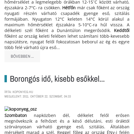
hőmérséklet a legmelegebb órákban 12-15˘C között várható,
éjszakára 2-7°C- ra csökken.
Hétfőn
már csak főként az ország
nyugati részén várható csapadék gyenge eső, szitálás
formájában. Nyugaton 12°C keleten 14°C körül alakul a
maximum hőmérséklet éjszakára 5-10°C-ra hűl vissza. A
délkeleti szél főként a Dunántúlon megerősödik.
Keddtől
főként az ország keleti felében lehet számítani több-kevesebb
napsütésre, nyugat felől fokozatosan beborul az ég és egyre
több felé várható újra eső...
BŐVEBBEN ...
Borongós idő, kisebb esőkkel...
ÍRTA: KOPONYEG.HU
MEGJELENT: 2011. OKTÓBER 22. SZOMBAT, 04:33
Szombaton
napközben dél, délkelet felől erősen
megnövekszik a felhőzet és a késő délutáni, esti óráktól
szórványosan várható gyenge eső, szitálás. Általában
mérsékelt marad a szél. Reggel főleg az ország ÉNy-i felén