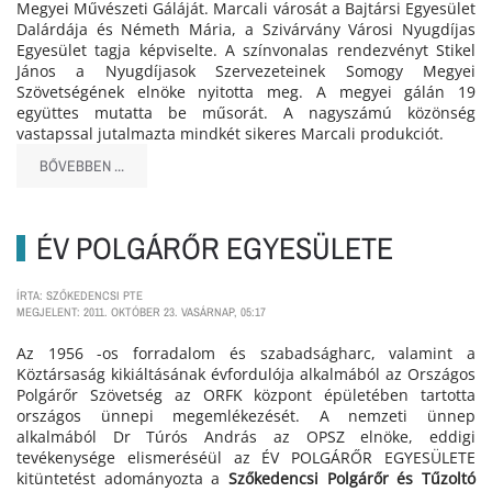
Megyei Művészeti Gáláját. Marcali városát a Bajtársi Egyesület
Dalárdája és Németh Mária, a Szivárvány Városi Nyugdíjas
Egyesület tagja képviselte. A színvonalas rendezvényt Stikel
János a Nyugdíjasok Szervezeteinek Somogy Megyei
Szövetségének elnöke nyitotta meg. A megyei gálán 19
együttes mutatta be műsorát. A nagyszámú közönség
vastapssal jutalmazta mindkét sikeres Marcali produkciót.
BŐVEBBEN ...
ÉV POLGÁRŐR EGYESÜLETE
ÍRTA: SZŐKEDENCSI PTE
MEGJELENT: 2011. OKTÓBER 23. VASÁRNAP, 05:17
Az 1956 -os forradalom és szabadságharc, valamint a
Köztársaság kikiáltásának évfordulója alkalmából az Országos
Polgárőr Szövetség az ORFK központ épületében tartotta
országos ünnepi megemlékezését. A nemzeti ünnep
alkalmából Dr Túrós András az OPSZ elnöke, eddigi
tevékenysége elismeréséül az ÉV POLGÁRŐR EGYESÜLETE
kitüntetést adományozta a
Szőkedencsi Polgárőr és Tűzoltó