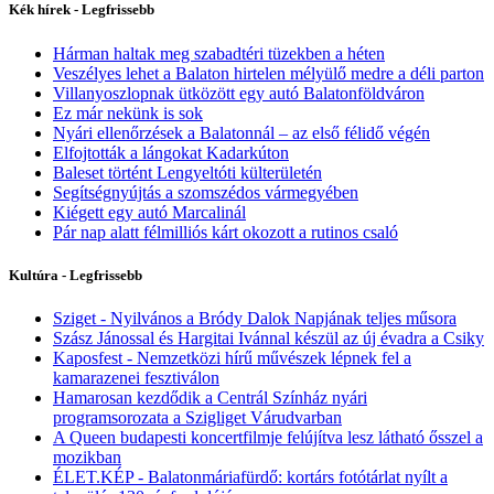
Kék hírek - Legfrissebb
Hárman haltak meg szabadtéri tüzekben a héten
Veszélyes lehet a Balaton hirtelen mélyülő medre a déli parton
Villanyoszlopnak ütközött egy autó Balatonföldváron
Ez már nekünk is sok
Nyári ellenőrzések a Balatonnál – az első félidő végén
Elfojtották a lángokat Kadarkúton
Baleset történt Lengyeltóti külterületén
Segítségnyújtás a szomszédos vármegyében
Kiégett egy autó Marcalinál
Pár nap alatt félmilliós kárt okozott a rutinos csaló
Kultúra - Legfrissebb
Sziget - Nyilvános a Bródy Dalok Napjának teljes műsora
Szász Jánossal és Hargitai Ivánnal készül az új évadra a Csiky
Kaposfest - Nemzetközi hírű művészek lépnek fel a
kamarazenei fesztiválon
Hamarosan kezdődik a Centrál Színház nyári
programsorozata a Szigliget Várudvarban
A Queen budapesti koncertfilmje felújítva lesz látható ősszel a
mozikban
ÉLET.KÉP - Balatonmáriafürdő: kortárs fotótárlat nyílt a