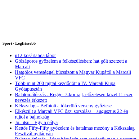
Sport - Legfrissebb
u12 kosárlabda tábor
Gólzáporos győzelem a felkészülésben: hat gólt szerzett a
Marcali
Hatgólos vereséggel búcsúzott a Magyar Kupától a Marcali
VFC
Több mint 200 rajttal kezdődött a IV. Marcali Kupa
Gyótapusztán
Balaton-átúszás - Reggel 7-kor rajt, előzetesen közel 11 ezer
nevezés érkezett
Kékszalag – Befutott a tókerülő verseny győztese
Elkészült a Marcali VFC őszi sorsolása – augusztus 22-én
rajtol a bajnokság
Ju-Jitsu – Egy a pálya
Kettős Fifty-Fifty győzelem és hatalmas mezőny a Kékszalag
Fesztivál nyitányán