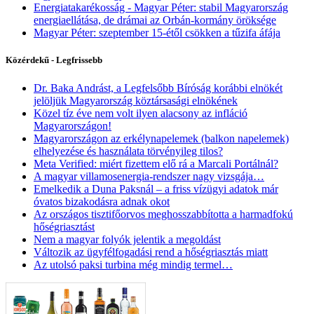
Energiatakarékosság - Magyar Péter: stabil Magyarország
energiaellátása, de drámai az Orbán-kormány öröksége
Magyar Péter: szeptember 15-étől csökken a tűzifa áfája
Közérdekű - Legfrissebb
Dr. Baka Andrást, a Legfelsőbb Bíróság korábbi elnökét
jelöljük Magyarország köztársasági elnökének
Közel tíz éve nem volt ilyen alacsony az infláció
Magyarországon!
Magyarországon az erkélynapelemek (balkon napelemek)
elhelyezése és használata törvényileg tilos?
Meta Verified: miért fizettem elő rá a Marcali Portálnál?
A magyar villamosenergia-rendszer nagy vizsgája…
Emelkedik a Duna Paksnál – a friss vízügyi adatok már
óvatos bizakodásra adnak okot
Az országos tisztifőorvos meghosszabbította a harmadfokú
hőségriasztást
Nem a magyar folyók jelentik a megoldást
Változik az ügyfélfogadási rend a hőségriasztás miatt
Az utolsó paksi turbina még mindig termel…