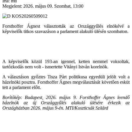
Írta: mti
Megjelent: 2026. május 09. Szombat, 13:00
Forsthoffer Ágnest választották az Országgyűlés elnökévé a
képviselők titkos szavazáson a parlament alakuló ülésén szombaton.
A képviselők közül 193-an igennel, ketten nemmel voksoltak,
tartózkodás nem volt - ismertette Vitányi István korelnök.
A választáson győztes Tisza Párt politikusa egyedüli jelölt volt a
házelnöki posztra. Forsthoffer Ágnes megválasztását követően esküt
tett a parlament előtt.
Borítókép: Budapest, 2026. május 9. Forsthoffer Ágnes leendő
házelnök az új Országgyűlés alakuló ülésére érkezik az
Országházban 2026. május 9-én. MTI/Koszticsák Szilárd