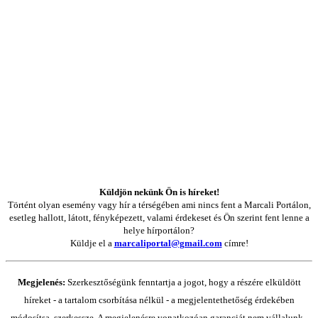
Küldjön nekünk Ön is híreket!
Történt olyan esemény vagy hír a térségében ami nincs fent a Marcali Portálon,
esetleg hallott, látott, fényképezett, valami érdekeset és Ön szerint fent lenne a
helye hírportálon?
Küldje el a
marcaliportal@gmail.com
címre!
Megjelenés:
Szerkesztőségünk fenntartja a jogot, hogy a részére elküldött
híreket - a tartalom csorbítása nélkül - a megjelentethetőség érdekében
módosítsa, szerkessze. A megjelenésre vonatkozóan garanciát nem vállalunk -