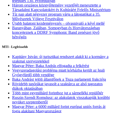
település 130. évfordulóján
Három országos közgyűjtemény vezetőjét menesztette a
Társadalmi Kapcsolatokért és Kultúráért Felelős Minisztérium
Tíz nap alatt négyezer program várja a látogatókat a 35.
Művészetek Völgye Fesztiválon
Újabb balatoni kezdeményezés – olvasnivaló a kévé mellé
Baranyában, Zalában, Somogyban és Horvátországban
koncerteznek a DDRF Symphonic Band zenészei jövő
hétvégén
MTI - Legfrissebb
Kapitány István: új turisztikai rendszert alakít ki a kormány a
szakmai szervezetekkel
Magyar Péter: Baka András elfogadta a felkérést
Vegyszeradagolási probléma miatt kórházba került az Igali
Gyógyfürdő több vendége
Baka Andrást jelöli államfőnek a Tisza parlamenti frakciója
Rövidebb tanórákat javasolt a szaktárca az alsó tagozatos
diákok oktatásában
Több mint egymilliárd forinthoz jut a sármelléki repülőtér
Ruszin-Szendi Romulusz: az alakulatok visszakapják korábbi
nevüket szeptembertől
Magyar Péter: a 6000 milliárd forint európai uniós forrás át
fogja alakítani Magyarországot