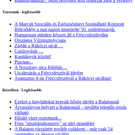
Balaton-átúszás - Most hétvégén sem rendezik meg a versenyt
Városunk - legfrissebb
A Marcali Szociális és Egészségügyi Szolgáltató Központ
Bölcsődéje a mai napon ünnepelte 50. születésnapját.
Hamarosan minden készen áll a Fröccsfesztiválra
Országos Vízipisztolycsata
Zárják a Rákóczi utcát …
Garázsvásár …
Kapitányok között!
Piacnap...
A Noszlopy utca felújítás…
Utcalezárás a Fröccsfesztivál idejére
Augusztus 8-án Fröccsfesztivál a Rákóczi utcában!
Közelben - Legfrissebb
Ezeket a fagylaltokat keresik hőség idején a Balatonnál
Árvaszúnyog helyzet a Balatonnál – további jelentős rajzás
várható
Hűsítő vizet osztottunk...
Friss "pisztrángkonzerv" az idei strandétel
A Balaton vízszintje tovább csökkent – már csak 54
centiméter az átlagos vízállás