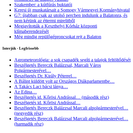
Szakember: a kútfúrás buktatói
Keresi új munkatársait a Somogy Vármegyei Kormányhivatal
G7: újabban csak az utolsó percben indulunk a Balatonra, és
nem kérünk az éttermi mirelitből
Megjavították a Keszthelyi Kórház központi
klímaberendezését
Még mindig repülőgéproncsokat rejt a Balaton
Interjúk - Legfrissebb
Agrometeorológia: a sok csapadék segíti a talajok feltöltődését
Beszélgetés Bereczk Balázzsal, Marcali Város
Polgármesterével…
Beszélgetés Dr. Király Péterrel…
A Bálint küldött volt az Országos Diákparlamentbe…
A Takács Laci bácsi lánya…
Az Edina…
Beszélgetés id. Kőrösi Andrással… (második rész)
Beszélgetés id. Kőrösi Andrással…
Beszélgetés Bereczk Balázzsal Marcali alpolgármesterével…
(negyedik rész)
Beszélgetés Bereczk Balázzsal Marcali alpolgármesterével…
(harmadik rész)