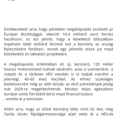
Emlékeztetett arra, hogy pénteken megállapodás született az
Európai Bizottsággal, sikerült 16,4 milliárd euró forrást
hazahozni, ez azt jelenti, hogy a következő időszakban
majdnem 6000 milliárd forintot tud a kormány az ország
fejlesztésére fordítani, ennek egy jelentős része jut majd
közlekedési és lakhatási projektekre.
A megállapodás értelmében 42 új, korszerű, 120 méter
hosszú motorvonatot tudnak vásárolni, azaz a szentendrei, a
csepeli és a ráckevei HÉV vonalán is le tudják cserélni a
jelenlegi, 45-60 éves kocsikat. Az ehhez szükséges
közbeszerzést még az idén kiírják, az első szerelvények pedig
már 2029-re megérkezhetnek. Mindez teljes egészében
európai uniós forrásból kerül majd finanszírozásra
- emelte ki a miniszter.
Kitért arra, hogy az előző kormány több mint tíz éve, még
Tarlós István főpolgármestersége alatt vette át a HÉV-ek