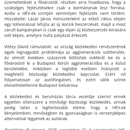
üzemeltetését a fővárostól, részben arra hivatkozva, hogy a
szükséges fejlesztésekre csak a kormánynak lesz forrása.
Azóta a HÉV-ek szintjén semmilyen fejlesztés nem történt.
Hozzátette: Lázár János miniszterként az előző ciklus elején
egy tollvonással lefújta az új kocsik beszerzését, majd a most
zárult kampányban is csak egy olyan új közbeszerzés kiírására
volt képes, amelyre nulla pályázat érkezett.
Vitézy Dávid rámutatott: az ország közlekedési rendszerének
egyik legnagyobb problémája az agglomerációs szétterülés.
Az elmúlt években százezrek költöztek vidékről be és a
fővárosból ki a Budapest körüli agglomerációba és a külső
kerületekbe, miközben a legtöbb esetben hiányzott a
megfelelő közösségi közlekedési kapcsolat. Ezért nő
folyamatosan az autóforgalom, és ezért válik szinte
elviselhetetlenné Budapest belvárosa.
A közlekedési és beruházás tárca vezetője szerint ennek
egyetlen ellenszere a minőségi közösségi közlekedés, annak
pedig talán a legfontosabb eleme, hogy a HÉV-ek
kényelemben, minőségben és gyorsaságban is versenyképes
alternatívái legyenek az autónak.
Borítókép: Budapest, 2025. november 21. A szentendrei (H5-