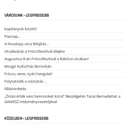
VÁROSUNK - LEGFRISSEBB
Kapitányok között!
Piacnap...
A Noszlopy utca felújítás…
Utcalezárás a Fröccsfesztivál idejére
Augusztus 8-án Fröccsfesztivál a Rákóczi utcában!
Mozgó Kultúrház Boronkán
Fröccs, zene, nyári hangulat!
Folytatódik a vízosztás ...
Álláshirdetés
„Óriási érték vesz bennünket körül” Beszélgetés Tanai Bernadettel, a
GAMESZ intézményvezetőjével
KÖZELBEN - LEGFRISSEBB