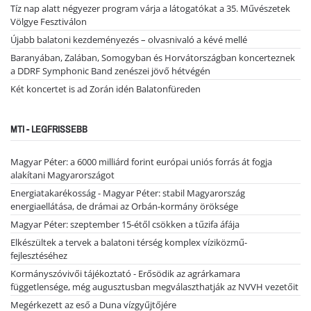
Tíz nap alatt négyezer program várja a látogatókat a 35. Művészetek
Völgye Fesztiválon
Újabb balatoni kezdeményezés – olvasnivaló a kévé mellé
Baranyában, Zalában, Somogyban és Horvátországban koncerteznek
a DDRF Symphonic Band zenészei jövő hétvégén
Két koncertet is ad Zorán idén Balatonfüreden
MTI - LEGFRISSEBB
Magyar Péter: a 6000 milliárd forint európai uniós forrás át fogja
alakítani Magyarországot
Energiatakarékosság - Magyar Péter: stabil Magyarország
energiaellátása, de drámai az Orbán-kormány öröksége
Magyar Péter: szeptember 15-étől csökken a tűzifa áfája
Elkészültek a tervek a balatoni térség komplex víziközmű-
fejlesztéséhez
Kormányszóvivői tájékoztató - Erősödik az agrárkamara
függetlensége, még augusztusban megválaszthatják az NVVH vezetőit
Megérkezett az eső a Duna vízgyűjtőjére