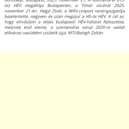
ös) HÉV megállója Budapesten, a Tímár utcánál 2025.
november 21-én. Hegyi Zsolt, a MÁV-csoport vezérigazgatója
bejelentette: negyven év után megújul a H5-ös HÉV. A cél az,
hogy elinduljon a teljes budapesti HÉV-hálózat fejlesztése,
melynek első eleme, a szentendrei vonal 2029-re valódi
elővárosi vasútként születik újjá. MTI/Balogh Zoltán