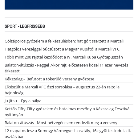
SPORT - LEGFRISSEBB
Gólzáporos győzelem a felkészülésben: hat gólt szerzett a Marcali
Hatgólos vereséggel búcsúzott a Magyar Kupától a Marcali VFC
Több mint 200 rajttal kezdődött a IV. Marcali Kupa Gyótapusztán
Balaton-átúszás - Reggel 7-kor rajt, előzetesen közel 11 ezer nevezés
érkezett
Kékszalag – Befutott a tókerülő verseny győztese
Elkészült a Marcali VFC őszi sorsolása – augusztus 22-én rajtol a
bajnokság
Ju-Jitsu – Egy a pálya
Kettős Fifty-Fifty győzelem és hatalmas mezőny a Kékszalag Fesztivál
nyitányán
Balaton-átúszás - Most hétvégén sem rendezik meg a versenyt
12 csapatos lesz a Somogy Vármegyei I. osztály, 16 együttes indul a II.
osztályban