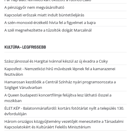
A pénzügyőr nem megvásárolható
Kapcsolati erőszak miatt indult büntetőeljárás
A szén-monoxid-érzékelő hívta fel a figyelmet a bajra
A szél megnehezítette a tűzoltók dolgát Marcalinál
KULTÚRA - LEGFRISSEBB
Szász Jánossal és Hargitai Ivánnal készül az új évadra a Csiky
Kaposfest - Nemzetközi hírű művészek lépnek fel a kamarazenei
fesztiválon
Hamarosan kezdődik a Centrál Színház nyári programsorozata a
Szigliget Várudvarban
A Queen budapesti koncertfilmje felújítva lesz látható ősszel a
mozikban
ÉLET.KÉP - Balatonmáriafürdő: kortárs fotótárlat nyílt a település 130.
évfordulóján
Három országos közgyűjtemény vezetőjét menesztette a Társadalmi
Kapcsolatokért és Kultúráért Felelős Minisztérium