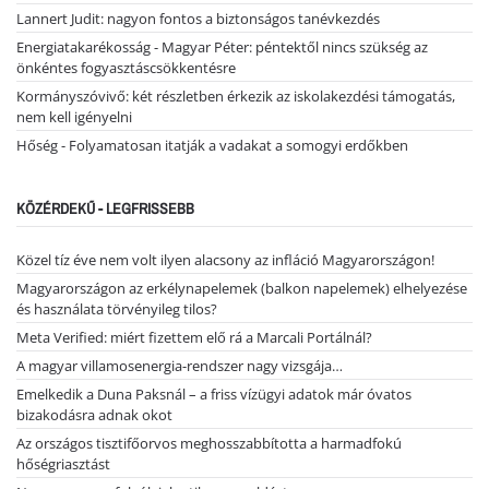
Lannert Judit: nagyon fontos a biztonságos tanévkezdés
Energiatakarékosság - Magyar Péter: péntektől nincs szükség az
önkéntes fogyasztáscsökkentésre
Kormányszóvivő: két részletben érkezik az iskolakezdési támogatás,
nem kell igényelni
Hőség - Folyamatosan itatják a vadakat a somogyi erdőkben
KÖZÉRDEKŰ - LEGFRISSEBB
Közel tíz éve nem volt ilyen alacsony az infláció Magyarországon!
Magyarországon az erkélynapelemek (balkon napelemek) elhelyezése
és használata törvényileg tilos?
Meta Verified: miért fizettem elő rá a Marcali Portálnál?
A magyar villamosenergia-rendszer nagy vizsgája…
Emelkedik a Duna Paksnál – a friss vízügyi adatok már óvatos
bizakodásra adnak okot
Az országos tisztifőorvos meghosszabbította a harmadfokú
hőségriasztást