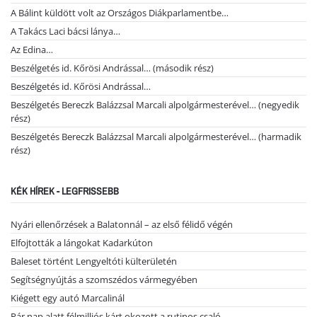
A Bálint küldött volt az Országos Diákparlamentbe…
A Takács Laci bácsi lánya…
Az Edina…
Beszélgetés id. Kőrösi Andrással… (második rész)
Beszélgetés id. Kőrösi Andrással…
Beszélgetés Bereczk Balázzsal Marcali alpolgármesterével… (negyedik
rész)
Beszélgetés Bereczk Balázzsal Marcali alpolgármesterével… (harmadik
rész)
KÉK HÍREK - LEGFRISSEBB
Nyári ellenőrzések a Balatonnál – az első félidő végén
Elfojtották a lángokat Kadarkúton
Baleset történt Lengyeltóti külterületén
Segítségnyújtás a szomszédos vármegyében
Kiégett egy autó Marcalinál
Pár nap alatt félmilliós kárt okozott a rutinos csaló