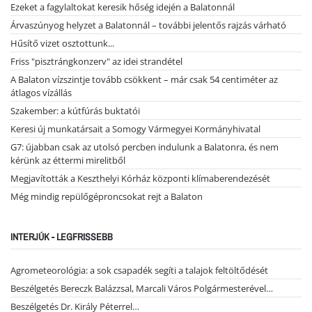
Ezeket a fagylaltokat keresik hőség idején a Balatonnál
Árvaszúnyog helyzet a Balatonnál – további jelentős rajzás várható
Hűsítő vizet osztottunk...
Friss "pisztrángkonzerv" az idei strandétel
A Balaton vízszintje tovább csökkent – már csak 54 centiméter az
átlagos vízállás
Szakember: a kútfúrás buktatói
Keresi új munkatársait a Somogy Vármegyei Kormányhivatal
G7: újabban csak az utolsó percben indulunk a Balatonra, és nem
kérünk az éttermi mirelitből
Megjavították a Keszthelyi Kórház központi klímaberendezését
Még mindig repülőgéproncsokat rejt a Balaton
INTERJÚK - LEGFRISSEBB
Agrometeorológia: a sok csapadék segíti a talajok feltöltődését
Beszélgetés Bereczk Balázzsal, Marcali Város Polgármesterével…
Beszélgetés Dr. Király Péterrel…