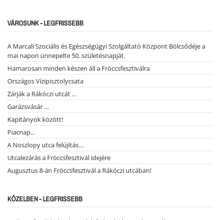
VÁROSUNK - LEGFRISSEBB
A Marcali Szociális és Egészségügyi Szolgáltató Központ Bölcsődéje a
mai napon ünnepelte 50. születésnapját.
Hamarosan minden készen áll a Fröccsfesztiválra
Országos Vízipisztolycsata
Zárják a Rákóczi utcát …
Garázsvásár …
Kapitányok között!
Piacnap...
A Noszlopy utca felújítás…
Utcalezárás a Fröccsfesztivál idejére
Augusztus 8-án Fröccsfesztivál a Rákóczi utcában!
KÖZELBEN - LEGFRISSEBB