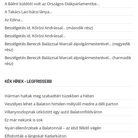
A Bálint küldött volt az Országos Diákparlamentbe…
A Takács Laci bácsi lánya…
Az Edina…
Beszélgetés id. Kőrösi Andrással… (második rész)
Beszélgetés id. Kőrösi Andrással…
Beszélgetés Bereczk Balázzsal Marcali alpolgármesterével… (negyedik
rész)
Beszélgetés Bereczk Balázzsal Marcali alpolgármesterével… (harmadik
rész)
KÉK HÍREK - LEGFRISSEBB
Hárman haltak meg szabadtéri tüzekben a héten
Veszélyes lehet a Balaton hirtelen mélyülő medre a déli parton
Villanyoszlopnak ütközött egy autó Balatonföldváron
Ez már nekünk is sok
Nyári ellenőrzések a Balatonnál – az első félidő végén
Elfojtották a lángokat Kadarkúton