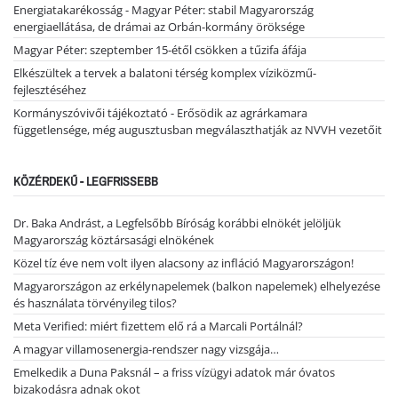
Energiatakarékosság - Magyar Péter: stabil Magyarország
energiaellátása, de drámai az Orbán-kormány öröksége
Magyar Péter: szeptember 15-étől csökken a tűzifa áfája
Elkészültek a tervek a balatoni térség komplex víziközmű-
fejlesztéséhez
Kormányszóvivői tájékoztató - Erősödik az agrárkamara
függetlensége, még augusztusban megválaszthatják az NVVH vezetőit
KÖZÉRDEKŰ - LEGFRISSEBB
Dr. Baka Andrást, a Legfelsőbb Bíróság korábbi elnökét jelöljük
Magyarország köztársasági elnökének
Közel tíz éve nem volt ilyen alacsony az infláció Magyarországon!
Magyarországon az erkélynapelemek (balkon napelemek) elhelyezése
és használata törvényileg tilos?
Meta Verified: miért fizettem elő rá a Marcali Portálnál?
A magyar villamosenergia-rendszer nagy vizsgája…
Emelkedik a Duna Paksnál – a friss vízügyi adatok már óvatos
bizakodásra adnak okot