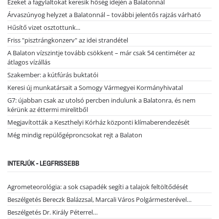
Ezeket a fagylaltokat keresik hőség idején a Balatonnál
Árvaszúnyog helyzet a Balatonnál – további jelentős rajzás várható
Hűsítő vizet osztottunk...
Friss "pisztrángkonzerv" az idei strandétel
A Balaton vízszintje tovább csökkent – már csak 54 centiméter az
átlagos vízállás
Szakember: a kútfúrás buktatói
Keresi új munkatársait a Somogy Vármegyei Kormányhivatal
G7: újabban csak az utolsó percben indulunk a Balatonra, és nem
kérünk az éttermi mirelitből
Megjavították a Keszthelyi Kórház központi klímaberendezését
Még mindig repülőgéproncsokat rejt a Balaton
INTERJÚK - LEGFRISSEBB
Agrometeorológia: a sok csapadék segíti a talajok feltöltődését
Beszélgetés Bereczk Balázzsal, Marcali Város Polgármesterével…
Beszélgetés Dr. Király Péterrel…