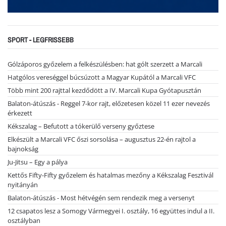
SPORT - LEGFRISSEBB
Gólzáporos győzelem a felkészülésben: hat gólt szerzett a Marcali
Hatgólos vereséggel búcsúzott a Magyar Kupától a Marcali VFC
Több mint 200 rajttal kezdődött a IV. Marcali Kupa Gyótapusztán
Balaton-átúszás - Reggel 7-kor rajt, előzetesen közel 11 ezer nevezés
érkezett
Kékszalag – Befutott a tókerülő verseny győztese
Elkészült a Marcali VFC őszi sorsolása – augusztus 22-én rajtol a
bajnokság
Ju-Jitsu – Egy a pálya
Kettős Fifty-Fifty győzelem és hatalmas mezőny a Kékszalag Fesztivál
nyitányán
Balaton-átúszás - Most hétvégén sem rendezik meg a versenyt
12 csapatos lesz a Somogy Vármegyei I. osztály, 16 együttes indul a II.
osztályban