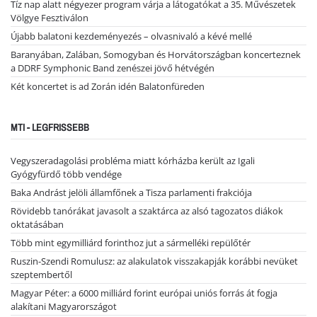
Tíz nap alatt négyezer program várja a látogatókat a 35. Művészetek
Völgye Fesztiválon
Újabb balatoni kezdeményezés – olvasnivaló a kévé mellé
Baranyában, Zalában, Somogyban és Horvátországban koncerteznek
a DDRF Symphonic Band zenészei jövő hétvégén
Két koncertet is ad Zorán idén Balatonfüreden
MTI - LEGFRISSEBB
Vegyszeradagolási probléma miatt kórházba került az Igali
Gyógyfürdő több vendége
Baka Andrást jelöli államfőnek a Tisza parlamenti frakciója
Rövidebb tanórákat javasolt a szaktárca az alsó tagozatos diákok
oktatásában
Több mint egymilliárd forinthoz jut a sármelléki repülőtér
Ruszin-Szendi Romulusz: az alakulatok visszakapják korábbi nevüket
szeptembertől
Magyar Péter: a 6000 milliárd forint európai uniós forrás át fogja
alakítani Magyarországot