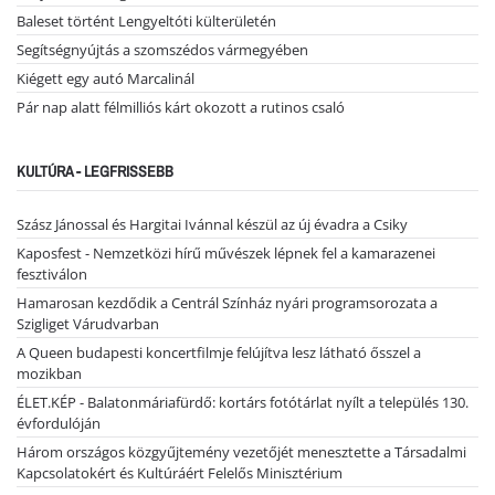
Baleset történt Lengyeltóti külterületén
Segítségnyújtás a szomszédos vármegyében
Kiégett egy autó Marcalinál
Pár nap alatt félmilliós kárt okozott a rutinos csaló
KULTÚRA - LEGFRISSEBB
Szász Jánossal és Hargitai Ivánnal készül az új évadra a Csiky
Kaposfest - Nemzetközi hírű művészek lépnek fel a kamarazenei
fesztiválon
Hamarosan kezdődik a Centrál Színház nyári programsorozata a
Szigliget Várudvarban
A Queen budapesti koncertfilmje felújítva lesz látható ősszel a
mozikban
ÉLET.KÉP - Balatonmáriafürdő: kortárs fotótárlat nyílt a település 130.
évfordulóján
Három országos közgyűjtemény vezetőjét menesztette a Társadalmi
Kapcsolatokért és Kultúráért Felelős Minisztérium