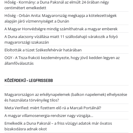
Hőség - Kormány: a Duna Paksnál az elmúlt 24 órában négy
centimétert emelkedett
Hőség - Orbán Anita: Magyarország megkapja a kötelezettségek
alapján járó vízmennyiséget a Dunán
A Magyar Honvédségre mindig számíthatnak a magyar emberek
A Duna alacsony vízállása miatt 11 szállodahajó várakozik a folyó
magyarországi szakaszán
Eloltották a tüzet Székesfehérvár határában
OGY - A Tisza-frakció kezdeményezte, hogy jövő kedden legyen az
államfőválasztás
KÖZÉRDEKŰ - LEGFRISSEBB
Magyarországon az erkélynapelemek (balkon napelemek) elhelyezése
és használata törvényileg tilos?
Meta Verified: miért fizettem elő rá a Marcali Portálnál?
A magyar villamosenergia-rendszer nagy vizsgája…
Emelkedik a Duna Paksnál – a friss vízügyi adatok már óvatos
bizakodásra adnak okot