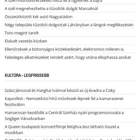
A szén-monoxid-érzékelő hívta fel a figyelmet a bajra
A szél megnehezítette a tűzoltók dolgát Marcalinál
Összeütközött két autó Nagyatádon
Négy település tűzoltói dolgoztak Látrányban a lángok megfékezésén
Toto megint tarolt
Elaludt vezetés közben
Ellenőrzések a biztonságos közlekedésért, elektromos rolleren is.
Felesleges alkatrészeket rendelt azért, hogy utána ellophassa azokat
KULTÚRA - LEGFRISSEBB
Szász Jánossal és Hargitai Ivánnal készül az új évadra a Csiky
Kaposfest - Nemzetközi hírű művészek lépnek fel a kamarazenei
fesztiválon
Hamarosan kezdődik a Centrál Színház nyári programsorozata a
Szigliget Várudvarban
A Queen budapesti koncertfilmje felújítva lesz látható ősszel a
mozikban