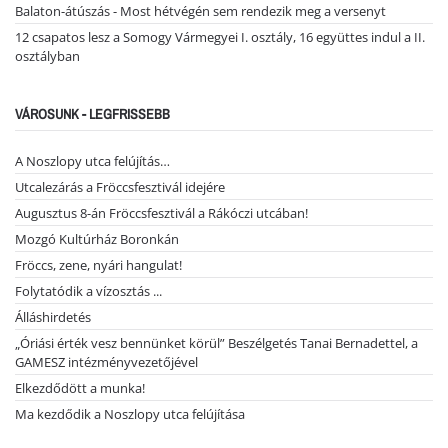
Balaton-átúszás - Most hétvégén sem rendezik meg a versenyt
12 csapatos lesz a Somogy Vármegyei I. osztály, 16 együttes indul a II.
osztályban
VÁROSUNK - LEGFRISSEBB
A Noszlopy utca felújítás…
Utcalezárás a Fröccsfesztivál idejére
Augusztus 8-án Fröccsfesztivál a Rákóczi utcában!
Mozgó Kultúrház Boronkán
Fröccs, zene, nyári hangulat!
Folytatódik a vízosztás ...
Álláshirdetés
„Óriási érték vesz bennünket körül” Beszélgetés Tanai Bernadettel, a
GAMESZ intézményvezetőjével
Elkezdődött a munka!
Ma kezdődik a Noszlopy utca felújítása