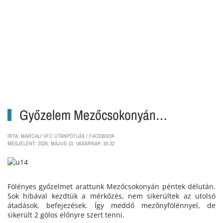
Győzelem Mezőcsokonyán…
ÍRTA: MARCALI VFC UTÁNPÓTLÁS / FACEBOOK
MEGJELENT: 2026. MÁJUS 10. VASÁRNAP, 16:32
Fölényes győzelmet arattunk Mezőcsokonyán péntek délután.
Sok hibával kezdtük a mérkőzés, nem sikerültek az utolsó
átadások, befejezések. Így meddő mezőnyfölénnyel, de
sikerült 2 gólos előnyre szert tenni.