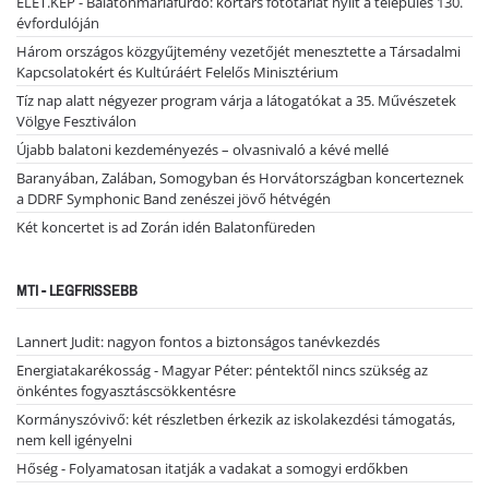
ÉLET.KÉP - Balatonmáriafürdő: kortárs fotótárlat nyílt a település 130.
évfordulóján
Három országos közgyűjtemény vezetőjét menesztette a Társadalmi
Kapcsolatokért és Kultúráért Felelős Minisztérium
Tíz nap alatt négyezer program várja a látogatókat a 35. Művészetek
Völgye Fesztiválon
Újabb balatoni kezdeményezés – olvasnivaló a kévé mellé
Baranyában, Zalában, Somogyban és Horvátországban koncerteznek
a DDRF Symphonic Band zenészei jövő hétvégén
Két koncertet is ad Zorán idén Balatonfüreden
MTI - LEGFRISSEBB
Lannert Judit: nagyon fontos a biztonságos tanévkezdés
Energiatakarékosság - Magyar Péter: péntektől nincs szükség az
önkéntes fogyasztáscsökkentésre
Kormányszóvivő: két részletben érkezik az iskolakezdési támogatás,
nem kell igényelni
Hőség - Folyamatosan itatják a vadakat a somogyi erdőkben