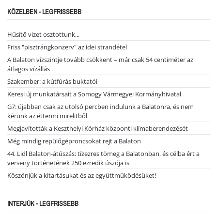
KÖZELBEN - LEGFRISSEBB
Hűsítő vizet osztottunk...
Friss "pisztrángkonzerv" az idei strandétel
A Balaton vízszintje tovább csökkent – már csak 54 centiméter az
átlagos vízállás
Szakember: a kútfúrás buktatói
Keresi új munkatársait a Somogy Vármegyei Kormányhivatal
G7: újabban csak az utolsó percben indulunk a Balatonra, és nem
kérünk az éttermi mirelitből
Megjavították a Keszthelyi Kórház központi klímaberendezését
Még mindig repülőgéproncsokat rejt a Balaton
44. Lidl Balaton-átúszás: tízezres tömeg a Balatonban, és célba ért a
verseny történetének 250 ezredik úszója is
Köszönjük a kitartásukat és az együttműködésüket!
INTERJÚK - LEGFRISSEBB