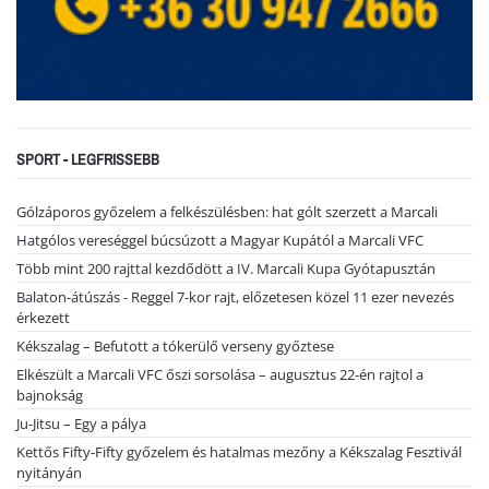
SPORT - LEGFRISSEBB
Gólzáporos győzelem a felkészülésben: hat gólt szerzett a Marcali
Hatgólos vereséggel búcsúzott a Magyar Kupától a Marcali VFC
Több mint 200 rajttal kezdődött a IV. Marcali Kupa Gyótapusztán
Balaton-átúszás - Reggel 7-kor rajt, előzetesen közel 11 ezer nevezés
érkezett
Kékszalag – Befutott a tókerülő verseny győztese
Elkészült a Marcali VFC őszi sorsolása – augusztus 22-én rajtol a
bajnokság
Ju-Jitsu – Egy a pálya
Kettős Fifty-Fifty győzelem és hatalmas mezőny a Kékszalag Fesztivál
nyitányán