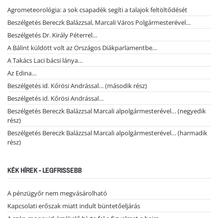
Agrometeorológia: a sok csapadék segíti a talajok feltöltődését
Beszélgetés Bereczk Balázzsal, Marcali Város Polgármesterével…
Beszélgetés Dr. Király Péterrel…
A Bálint küldött volt az Országos Diákparlamentbe…
A Takács Laci bácsi lánya…
Az Edina…
Beszélgetés id. Kőrösi Andrással… (második rész)
Beszélgetés id. Kőrösi Andrással…
Beszélgetés Bereczk Balázzsal Marcali alpolgármesterével… (negyedik
rész)
Beszélgetés Bereczk Balázzsal Marcali alpolgármesterével… (harmadik
rész)
KÉK HÍREK - LEGFRISSEBB
A pénzügyőr nem megvásárolható
Kapcsolati erőszak miatt indult büntetőeljárás