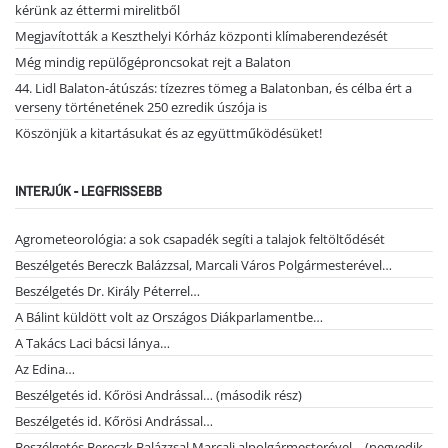
kérünk az éttermi mirelitből
Megjavították a Keszthelyi Kórház központi klímaberendezését
Még mindig repülőgéproncsokat rejt a Balaton
44. Lidl Balaton-átúszás: tízezres tömeg a Balatonban, és célba ért a
verseny történetének 250 ezredik úszója is
Köszönjük a kitartásukat és az együttműködésüket!
INTERJÚK - LEGFRISSEBB
Agrometeorológia: a sok csapadék segíti a talajok feltöltődését
Beszélgetés Bereczk Balázzsal, Marcali Város Polgármesterével…
Beszélgetés Dr. Király Péterrel…
A Bálint küldött volt az Országos Diákparlamentbe…
A Takács Laci bácsi lánya…
Az Edina…
Beszélgetés id. Kőrösi Andrással… (második rész)
Beszélgetés id. Kőrösi Andrással…
Beszélgetés Bereczk Balázzsal Marcali alpolgármesterével… (negyedik