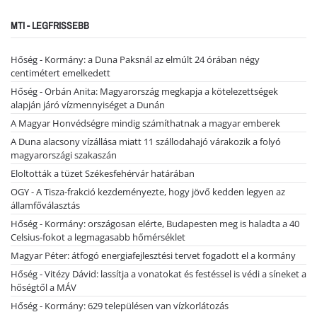
MTI - LEGFRISSEBB
Hőség - Kormány: a Duna Paksnál az elmúlt 24 órában négy
centimétert emelkedett
Hőség - Orbán Anita: Magyarország megkapja a kötelezettségek
alapján járó vízmennyiséget a Dunán
A Magyar Honvédségre mindig számíthatnak a magyar emberek
A Duna alacsony vízállása miatt 11 szállodahajó várakozik a folyó
magyarországi szakaszán
Eloltották a tüzet Székesfehérvár határában
OGY - A Tisza-frakció kezdeményezte, hogy jövő kedden legyen az
államfőválasztás
Hőség - Kormány: országosan elérte, Budapesten meg is haladta a 40
Celsius-fokot a legmagasabb hőmérséklet
Magyar Péter: átfogó energiafejlesztési tervet fogadott el a kormány
Hőség - Vitézy Dávid: lassítja a vonatokat és festéssel is védi a síneket a
hőségtől a MÁV
Hőség - Kormány: 629 településen van vízkorlátozás