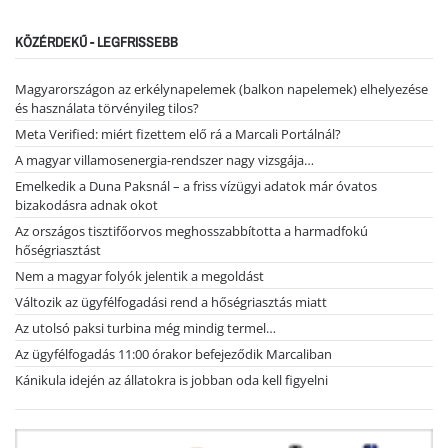
KÖZÉRDEKŰ - LEGFRISSEBB
Magyarországon az erkélynapelemek (balkon napelemek) elhelyezése
és használata törvényileg tilos?
Meta Verified: miért fizettem elő rá a Marcali Portálnál?
A magyar villamosenergia-rendszer nagy vizsgája…
Emelkedik a Duna Paksnál – a friss vízügyi adatok már óvatos
bizakodásra adnak okot
Az országos tisztifőorvos meghosszabbította a harmadfokú
hőségriasztást
Nem a magyar folyók jelentik a megoldást
Változik az ügyfélfogadási rend a hőségriasztás miatt
Az utolsó paksi turbina még mindig termel…
Az ügyfélfogadás 11:00 órakor befejeződik Marcaliban
Kánikula idején az állatokra is jobban oda kell figyelni