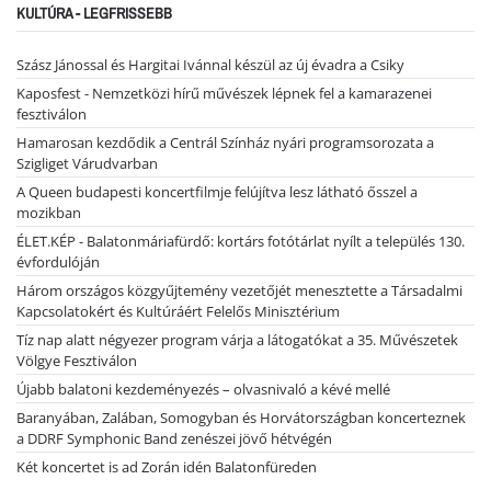
KULTÚRA - LEGFRISSEBB
Szász Jánossal és Hargitai Ivánnal készül az új évadra a Csiky
Kaposfest - Nemzetközi hírű művészek lépnek fel a kamarazenei
fesztiválon
Hamarosan kezdődik a Centrál Színház nyári programsorozata a
Szigliget Várudvarban
A Queen budapesti koncertfilmje felújítva lesz látható ősszel a
mozikban
ÉLET.KÉP - Balatonmáriafürdő: kortárs fotótárlat nyílt a település 130.
évfordulóján
Három országos közgyűjtemény vezetőjét menesztette a Társadalmi
Kapcsolatokért és Kultúráért Felelős Minisztérium
Tíz nap alatt négyezer program várja a látogatókat a 35. Művészetek
Völgye Fesztiválon
Újabb balatoni kezdeményezés – olvasnivaló a kévé mellé
Baranyában, Zalában, Somogyban és Horvátországban koncerteznek
a DDRF Symphonic Band zenészei jövő hétvégén
Két koncertet is ad Zorán idén Balatonfüreden