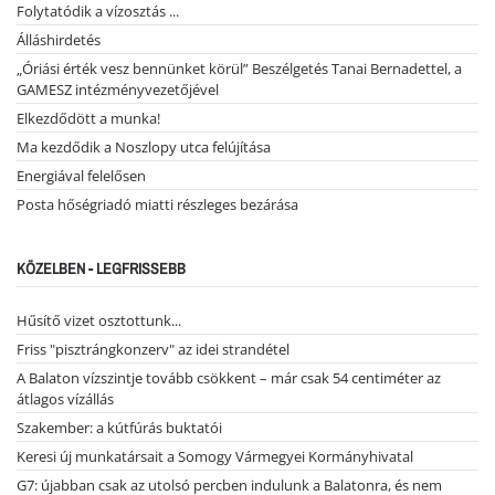
Folytatódik a vízosztás ...
Álláshirdetés
„Óriási érték vesz bennünket körül” Beszélgetés Tanai Bernadettel, a
GAMESZ intézményvezetőjével
Elkezdődött a munka!
Ma kezdődik a Noszlopy utca felújítása
Energiával felelősen
Posta hőségriadó miatti részleges bezárása
KÖZELBEN - LEGFRISSEBB
Hűsítő vizet osztottunk...
Friss "pisztrángkonzerv" az idei strandétel
A Balaton vízszintje tovább csökkent – már csak 54 centiméter az
átlagos vízállás
Szakember: a kútfúrás buktatói
Keresi új munkatársait a Somogy Vármegyei Kormányhivatal
G7: újabban csak az utolsó percben indulunk a Balatonra, és nem