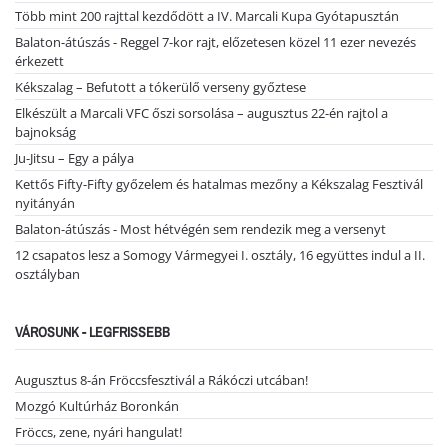
Több mint 200 rajttal kezdődött a IV. Marcali Kupa Gyótapusztán
Balaton-átúszás - Reggel 7-kor rajt, előzetesen közel 11 ezer nevezés
érkezett
Kékszalag – Befutott a tókerülő verseny győztese
Elkészült a Marcali VFC őszi sorsolása – augusztus 22-én rajtol a
bajnokság
Ju-Jitsu – Egy a pálya
Kettős Fifty-Fifty győzelem és hatalmas mezőny a Kékszalag Fesztivál
nyitányán
Balaton-átúszás - Most hétvégén sem rendezik meg a versenyt
12 csapatos lesz a Somogy Vármegyei I. osztály, 16 együttes indul a II.
osztályban
VÁROSUNK - LEGFRISSEBB
Augusztus 8-án Fröccsfesztivál a Rákóczi utcában!
Mozgó Kultúrház Boronkán
Fröccs, zene, nyári hangulat!