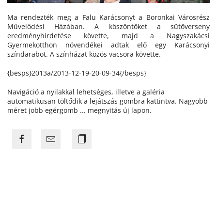
Ma rendezték meg a Falu Karácsonyt a Boronkai Városrész
Művelődési Házában. A köszöntőket a sütőverseny
eredményhirdetése követte, majd a Nagyszakácsi
Gyermekotthon növendékei adtak elő egy Karácsonyi
színdarabot. A színházat közös vacsora követte.
{besps}2013a/2013-12-19-20-09-34{/besps}
Navigáció a nyilakkal lehetséges, illetve a galéria
automatikusan töltődik a lejátszás gombra kattintva. Nagyobb
méret jobb egérgomb ... megnyitás új lapon.