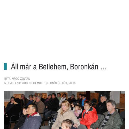
Áll már a Betlehem, Boronkán …
ÍRTA: VÁGÓ ZOLTÁN
MEGJELENT: 2013. DECEMBER 19. CSÜTÖRTÖK, 20:15