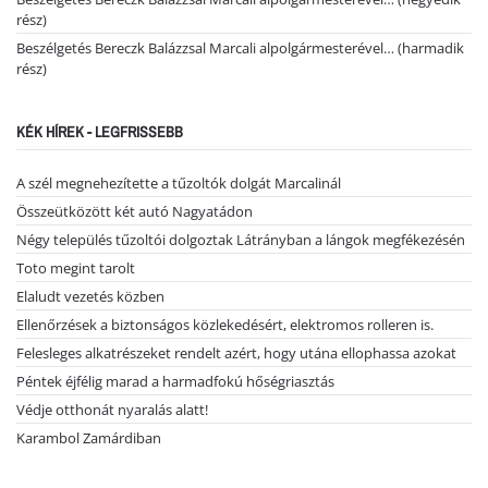
rész)
Beszélgetés Bereczk Balázzsal Marcali alpolgármesterével… (harmadik
rész)
KÉK HÍREK - LEGFRISSEBB
A szél megnehezítette a tűzoltók dolgát Marcalinál
Összeütközött két autó Nagyatádon
Négy település tűzoltói dolgoztak Látrányban a lángok megfékezésén
Toto megint tarolt
Elaludt vezetés közben
Ellenőrzések a biztonságos közlekedésért, elektromos rolleren is.
Felesleges alkatrészeket rendelt azért, hogy utána ellophassa azokat
Péntek éjfélig marad a harmadfokú hőségriasztás
Védje otthonát nyaralás alatt!
Karambol Zamárdiban