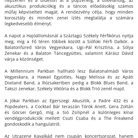
népzenén és a blueson át a popzenéig, a dixielandig, az
akusztikus produkciókig és a táncos előadásokig számos
műfaj képviselteti magát. A rendezvény célja, hogy minden
korosztály és minden zenei ízlés megtalálja a számára
legkedvesebb élményt.
A napot a Hajóállomásnál a Száztagú Székely Férfikórus nyitja
meg, míg a Fő téren többek között a Siófoki Férfi Dalkör, a
Balatonfüred Város Vegyeskara, Ugi–Pál Krisztina, a Sólya
Zenekar és a Balaton Táncegyüttes, valamint Kárász Dávid
várja a közönséget.
A Millennium Parkban hallható lesz Balatonalmádi Város
Vegyeskara, a Hawaii Együttes, Nagy Melissa és az Apáti
Dixiland Band, a Rózsakertben pedig a Blokk Blues Band, a
Takszi zenekar, Székely Viktória és a Blokk Trió zenél majd.
A Jókai Parkban az Egerszegi Akusztik, a Padre 432 és a
Popdealers, a Cocktail Bár teraszán Török Anett, Gera Zoltán
és Göcsei Gergő, míg a Sió Zsilipnél a különleges kínai
vendégprodukciók mellett Csuti Csaba és a The Freakend
gondoskodik a hangulatról.
Az Utcazene Kavalkád nem csupán koncertsorozat, hanem