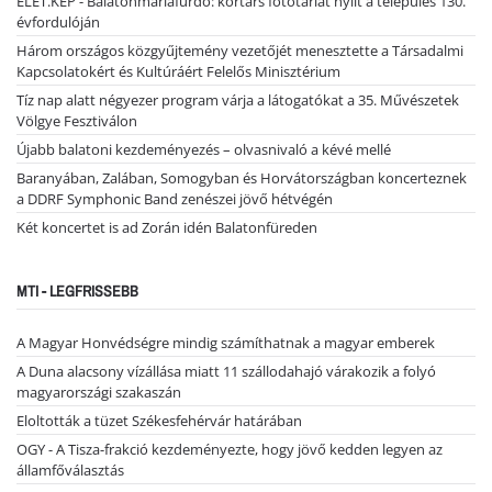
ÉLET.KÉP - Balatonmáriafürdő: kortárs fotótárlat nyílt a település 130.
évfordulóján
Három országos közgyűjtemény vezetőjét menesztette a Társadalmi
Kapcsolatokért és Kultúráért Felelős Minisztérium
Tíz nap alatt négyezer program várja a látogatókat a 35. Művészetek
Völgye Fesztiválon
Újabb balatoni kezdeményezés – olvasnivaló a kévé mellé
Baranyában, Zalában, Somogyban és Horvátországban koncerteznek
a DDRF Symphonic Band zenészei jövő hétvégén
Két koncertet is ad Zorán idén Balatonfüreden
MTI - LEGFRISSEBB
A Magyar Honvédségre mindig számíthatnak a magyar emberek
A Duna alacsony vízállása miatt 11 szállodahajó várakozik a folyó
magyarországi szakaszán
Eloltották a tüzet Székesfehérvár határában
OGY - A Tisza-frakció kezdeményezte, hogy jövő kedden legyen az
államfőválasztás