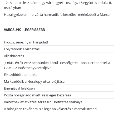
12 csapatos lesz a Somogy Vármegyei I. osztály, 16 együttes indul a II.
osztályban
Hazai győzelemmel zárta harmadik felkészülési mérkőzését a Marcali
VÁROSUNK - LEGFRISSEBB
Fröccs, zene, nyári hangulat!
Folytatódik a vízosztás ...
Álláshirdetés
„Óriási érték vesz bennünket körül” Beszélgetés Tanai Bernadettel, a
GAMESZ intézményvezetőjével
Elkezdődött a munka!
Ma kezdődik a Noszlopy utca felújítása
Energiával felelősen
Posta hőségriadó miatti részleges bezárása
Változnak az étkezési térítési díj befizetés szabályai
A hőségben továbbra is a legjobb választás a marcali strand