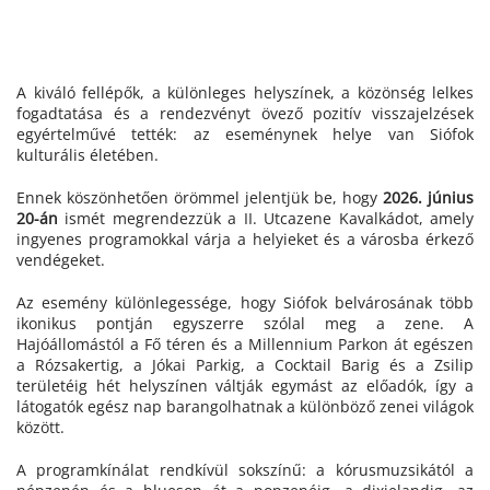
A kiváló fellépők, a különleges helyszínek, a közönség lelkes
fogadtatása és a rendezvényt övező pozitív visszajelzések
egyértelművé tették: az eseménynek helye van Siófok
kulturális életében.
Ennek köszönhetően örömmel jelentjük be, hogy
2026. június
20-án
ismét megrendezzük a II. Utcazene Kavalkádot, amely
ingyenes programokkal várja a helyieket és a városba érkező
vendégeket.
Az esemény különlegessége, hogy Siófok belvárosának több
ikonikus pontján egyszerre szólal meg a zene. A
Hajóállomástól a Fő téren és a Millennium Parkon át egészen
a Rózsakertig, a Jókai Parkig, a Cocktail Barig és a Zsilip
területéig hét helyszínen váltják egymást az előadók, így a
látogatók egész nap barangolhatnak a különböző zenei világok
között.
A programkínálat rendkívül sokszínű: a kórusmuzsikától a