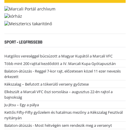
SPORT - LEGFRISSEBB
Hatgólos vereséggel búcsúzott a Magyar Kupától a Marcali VFC
Több mint 200 rajttal kezdődött a IV. Marcali Kupa Gyótapusztán
Balaton-átúszás - Reggel 7-kor rajt, előzetesen közel 11 ezer nevezés
érkezett
Kékszalag – Befutott a tókerülő verseny győztese
Elkészült a Marcali VFC őszi sorsolása – augusztus 22-én rajtol a
bajnokság
Ju-Jitsu – Egy a pálya
Kettős Fifty-Fifty győzelem és hatalmas mezőny a Kékszalag Fesztivál
nyitányán
Balaton-átúszás - Most hétvégén sem rendezik meg a versenyt