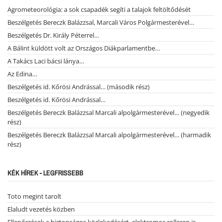
Agrometeorológia: a sok csapadék segíti a talajok feltöltődését
Beszélgetés Bereczk Balázzsal, Marcali Város Polgármesterével…
Beszélgetés Dr. Király Péterrel…
A Bálint küldött volt az Országos Diákparlamentbe…
A Takács Laci bácsi lánya…
Az Edina…
Beszélgetés id. Kőrösi Andrással… (második rész)
Beszélgetés id. Kőrösi Andrással…
Beszélgetés Bereczk Balázzsal Marcali alpolgármesterével… (negyedik
rész)
Beszélgetés Bereczk Balázzsal Marcali alpolgármesterével… (harmadik
rész)
KÉK HÍREK - LEGFRISSEBB
Toto megint tarolt
Elaludt vezetés közben