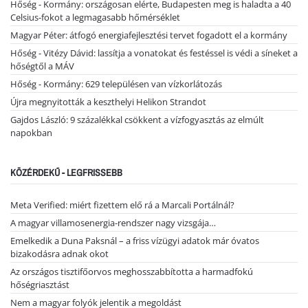
Hőség - Kormány: országosan elérte, Budapesten meg is haladta a 40
Celsius-fokot a legmagasabb hőmérséklet
Magyar Péter: átfogó energiafejlesztési tervet fogadott el a kormány
Hőség - Vitézy Dávid: lassítja a vonatokat és festéssel is védi a síneket a
hőségtől a MÁV
Hőség - Kormány: 629 településen van vízkorlátozás
Újra megnyitották a keszthelyi Helikon Strandot
Gajdos László: 9 százalékkal csökkent a vízfogyasztás az elmúlt
napokban
KÖZÉRDEKŰ - LEGFRISSEBB
Meta Verified: miért fizettem elő rá a Marcali Portálnál?
A magyar villamosenergia-rendszer nagy vizsgája…
Emelkedik a Duna Paksnál – a friss vízügyi adatok már óvatos
bizakodásra adnak okot
Az országos tisztifőorvos meghosszabbította a harmadfokú
hőségriasztást
Nem a magyar folyók jelentik a megoldást