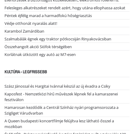
Ellenőrzések a biztonságos közlekedésért, elektromos rolleren is.
Felesleges alkatrészeket rendelt azért, hogy utána ellophassa azokat
Péntek éjfélig marad a harmadfokú hőségriasztás
Védje otthonát nyaralás alatt!
Karambol Zamárdiban
Szalmabálák égnek egy traktor pótkocsiján Rinyakovácsiban
Összehangolt akció Siófok térségében
Korlátnak ütközött egy autó az M7-esen
KULTÚRA - LEGFRISSEBB
Szász Jánossal és Hargitai Ivánnal készül az új évadra a Csiky
Kaposfest - Nemzetközi hírű művészek lépnek fel a kamarazenei
fesztiválon
Hamarosan kezdődik a Centrál Színház nyári programsorozata a
Szigliget Várudvarban
A Queen budapesti koncertfilmje felújítva lesz látható ősszel a
mozikban