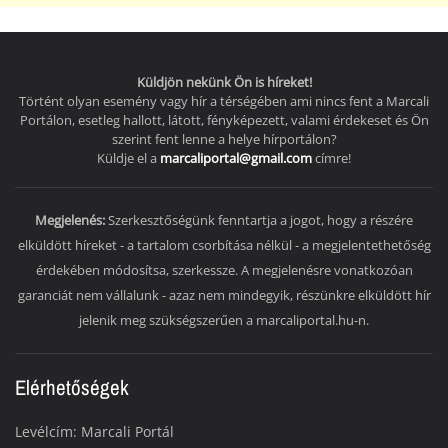
Küldjön nekünk Ön is híreket!
Történt olyan esemény vagy hír a térségében ami nincs fent a Marcali
Portálon, esetleg hallott, látott, fényképezett, valami érdekeset és Ön
szerint fent lenne a helye hírportálon?
Küldje el a
marcaliportal@gmail.com
címre!
Megjelenés:
Szerkesztőségünk fenntartja a jogot, hogy a részére
elküldött híreket - a tartalom csorbítása nélkül - a megjelentethetőség
érdekében módosítsa, szerkessze. A megjelenésre vonatkozóan
garanciát nem vállalunk - azaz nem mindegyik, részünkre elküldött hír
jelenik meg szükségszerűen a marcaliportal.hu-n.
Elérhetőségek
Levélcím: Marcali Portál