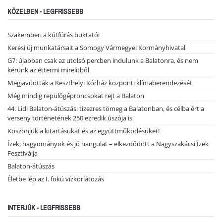
KÖZELBEN - LEGFRISSEBB
Szakember: a kútfúrás buktatói
Keresi új munkatársait a Somogy Vármegyei Kormányhivatal
G7: újabban csak az utolsó percben indulunk a Balatonra, és nem
kérünk az éttermi mirelitből
Megjavították a Keszthelyi Kórház központi klímaberendezését
Még mindig repülőgéproncsokat rejt a Balaton
44. Lidl Balaton-átúszás: tízezres tömeg a Balatonban, és célba ért a
verseny történetének 250 ezredik úszója is
Köszönjük a kitartásukat és az együttműködésüket!
Ízek, hagyományok és jó hangulat – elkezdődött a Nagyszakácsi Ízek
Fesztiválja
Balaton-átúszás
Életbe lép az I. fokú vízkorlátozás
INTERJÚK - LEGFRISSEBB