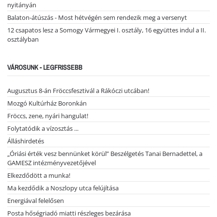
nyitányán
Balaton-átúszás - Most hétvégén sem rendezik meg a versenyt
12 csapatos lesz a Somogy Vármegyei I. osztály, 16 együttes indul a II.
osztályban
VÁROSUNK - LEGFRISSEBB
Augusztus 8-án Fröccsfesztivál a Rákóczi utcában!
Mozgó Kultúrház Boronkán
Fröccs, zene, nyári hangulat!
Folytatódik a vízosztás ...
Álláshirdetés
„Óriási érték vesz bennünket körül” Beszélgetés Tanai Bernadettel, a
GAMESZ intézményvezetőjével
Elkezdődött a munka!
Ma kezdődik a Noszlopy utca felújítása
Energiával felelősen
Posta hőségriadó miatti részleges bezárása