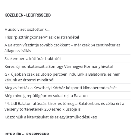
KÖZELBEN - LEGFRISSEBB
Hűsítő vizet osztottunk...
Friss "pisztrángkonzerv" az idei strandétel
A Balaton vízszintje tovább csökkent – már csak 54 centiméter az
átlagos vízállás
Szakember: a kútfúrás buktatói
Keresi új munkatársait a Somogy Vármegyei Kormányhivatal
G7: újabban csak az utolsó percben indulunk a Balatonra, és nem
kérünk az éttermi mirelitből
Megjavították a Keszthelyi Kórház központi klímaberendezését
Még mindig repülőgéproncsokat rejt a Balaton
44. Lidl Balaton-átúszás: tízezres tömeg a Balatonban, és célba ért a
verseny történetének 250 ezredik úszója is
Köszönjük a kitartásukat és az együttműködésüket!
INTERJÚK - LEGFRISSEBB