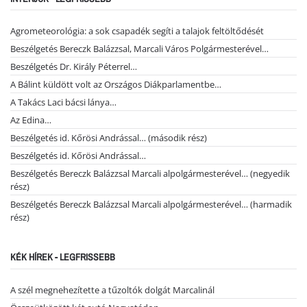
Agrometeorológia: a sok csapadék segíti a talajok feltöltődését
Beszélgetés Bereczk Balázzsal, Marcali Város Polgármesterével…
Beszélgetés Dr. Király Péterrel…
A Bálint küldött volt az Országos Diákparlamentbe…
A Takács Laci bácsi lánya…
Az Edina…
Beszélgetés id. Kőrösi Andrással… (második rész)
Beszélgetés id. Kőrösi Andrással…
Beszélgetés Bereczk Balázzsal Marcali alpolgármesterével… (negyedik
rész)
Beszélgetés Bereczk Balázzsal Marcali alpolgármesterével… (harmadik
rész)
KÉK HÍREK - LEGFRISSEBB
A szél megnehezítette a tűzoltók dolgát Marcalinál