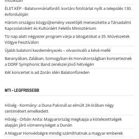
mozikban
ÉLET.KÉP - Balatonmáriafürdő: kortárs fotótárlat nyílt a település 130.
évfordulóján
Három országos közgyűjtemény vezetőjét menesztette a Társadalmi
Kapcsolatokért és Kultúráért Felelős Minisztérium
Tíz nap alatt négyezer program várja a látogatókat a 35. Művészetek
Völgye Fesztiválon
Újabb balatoni kezdeményezés – olvasnivaló a kévé mellé
Baranyában, Zalában, Somogyban és Horvátországban koncerteznek
a DDRF Symphonic Band zenészei jövő hétvégén
Két koncertet is ad Zorán idén Balatonfüreden
MTI - LEGFRISSEBB
Hőség - Kormány: a Duna Paksnál az elmúlt 24 órában négy
centimétert emelkedett
Hőség - Orbán Anita: Magyarország megkapja a kötelezettségek
alapján járó vízmennyiséget a Dunán
A Magyar Honvédségre mindig számíthatnak a magyar emberek