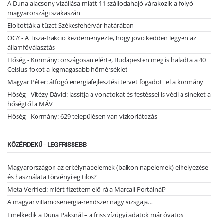
A Duna alacsony vízállása miatt 11 szállodahajó várakozik a folyó
magyarországi szakaszán
Eloltották a tüzet Székesfehérvár határában
OGY - A Tisza-frakció kezdeményezte, hogy jövő kedden legyen az
államfőválasztás
Hőség - Kormány: országosan elérte, Budapesten meg is haladta a 40
Celsius-fokot a legmagasabb hőmérséklet
Magyar Péter: átfogó energiafejlesztési tervet fogadott el a kormány
Hőség - Vitézy Dávid: lassítja a vonatokat és festéssel is védi a síneket a
hőségtől a MÁV
Hőség - Kormány: 629 településen van vízkorlátozás
KÖZÉRDEKŰ - LEGFRISSEBB
Magyarországon az erkélynapelemek (balkon napelemek) elhelyezése
és használata törvényileg tilos?
Meta Verified: miért fizettem elő rá a Marcali Portálnál?
A magyar villamosenergia-rendszer nagy vizsgája…
Emelkedik a Duna Paksnál – a friss vízügyi adatok már óvatos