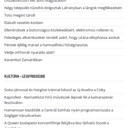
Összeütközött két autó Nagyatádon
Négy település tűzoltói dolgoztak Látrányban a lángok megfékezésén
Toto megint tarolt
Elaludt vezetés közben
Ellenőrzések a biztonságos közlekedésért, elektromos rolleren is.
Felesleges alkatrészeket rendelt azért, hogy utána ellophassa azokat
Péntek éjfélig marad a harmadfokú hőségriasztás
Védje otthonát nyaralás alatt!
Karambol Zamárdiban
KULTÚRA - LEGFRISSEBB
Szász Jánossal és Hargitai Ivánnal készül az új évadra a Csiky
Kaposfest - Nemzetközi hírű művészek lépnek fel a kamarazenei
fesztiválon
Hamarosan kezdődik a Centrál Színház nyári programsorozata a
Szigliget Várudvarban
A Queen budapesti koncertfilmje felújítva lesz látható ősszel a