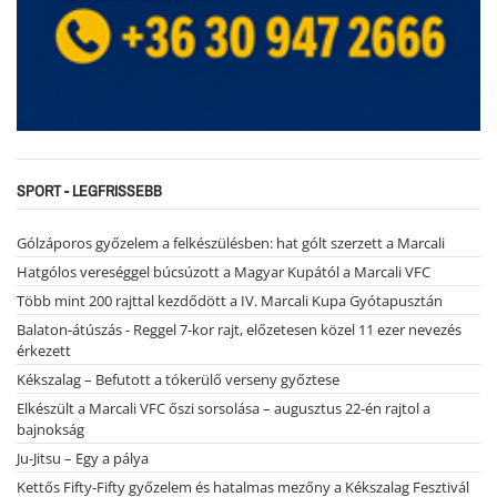
SPORT - LEGFRISSEBB
Gólzáporos győzelem a felkészülésben: hat gólt szerzett a Marcali
Hatgólos vereséggel búcsúzott a Magyar Kupától a Marcali VFC
Több mint 200 rajttal kezdődött a IV. Marcali Kupa Gyótapusztán
Balaton-átúszás - Reggel 7-kor rajt, előzetesen közel 11 ezer nevezés
érkezett
Kékszalag – Befutott a tókerülő verseny győztese
Elkészült a Marcali VFC őszi sorsolása – augusztus 22-én rajtol a
bajnokság
Ju-Jitsu – Egy a pálya
Kettős Fifty-Fifty győzelem és hatalmas mezőny a Kékszalag Fesztivál