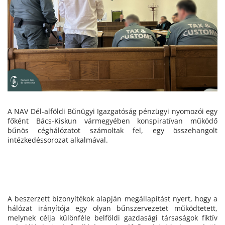
A NAV Dél-alföldi Bűnügyi Igazgatóság pénzügyi nyomozói egy
főként Bács-Kiskun vármegyében konspiratívan működő
bűnös céghálózatot számoltak fel, egy összehangolt
intézkedéssorozat alkalmával.
A beszerzett bizonyítékok alapján megállapítást nyert, hogy a
hálózat irányítója egy olyan bűnszervezetet működtetett,
melynek célja különféle belföldi gazdasági társaságok fiktív