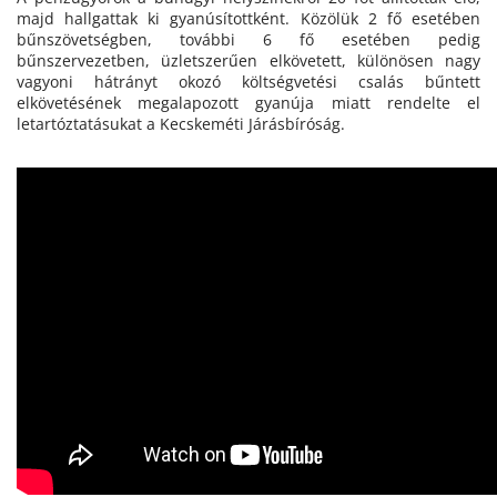
majd hallgattak ki gyanúsítottként. Közölük 2 fő esetében
bűnszövetségben, további 6 fő esetében pedig
bűnszervezetben, üzletszerűen elkövetett, különösen nagy
vagyoni hátrányt okozó költségvetési csalás bűntett
elkövetésének megalapozott gyanúja miatt rendelte el
letartóztatásukat a Kecskeméti Járásbíróság.