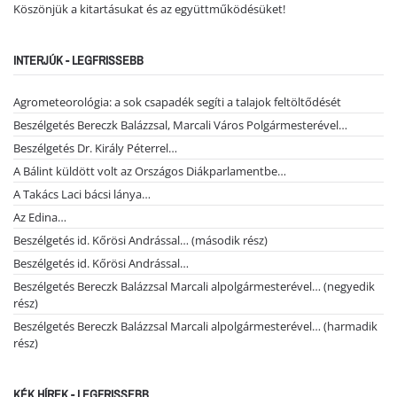
Köszönjük a kitartásukat és az együttműködésüket!
INTERJÚK - LEGFRISSEBB
Agrometeorológia: a sok csapadék segíti a talajok feltöltődését
Beszélgetés Bereczk Balázzsal, Marcali Város Polgármesterével…
Beszélgetés Dr. Király Péterrel…
A Bálint küldött volt az Országos Diákparlamentbe…
A Takács Laci bácsi lánya…
Az Edina…
Beszélgetés id. Kőrösi Andrással… (második rész)
Beszélgetés id. Kőrösi Andrással…
Beszélgetés Bereczk Balázzsal Marcali alpolgármesterével… (negyedik
rész)
Beszélgetés Bereczk Balázzsal Marcali alpolgármesterével… (harmadik
rész)
KÉK HÍREK - LEGFRISSEBB