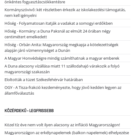
önkéntes fogyasztáscsökkentésre
Kormányszóvivő: két részletben érkezik az iskolakezdési támogatás,
nem kell igényelni
Hőség - Folyamatosan itatják a vadakat a somogyi erdőkben
Hőség - Kormány: a Duna Paksnál az elmúlt 24 órában négy
centimétert emelkedett
Hőség - Orbán Anita: Magyarország megkapja a kötelezettségek
alapján járó vízmennyiséget a Dunán
A Magyar Honvédségre mindig számíthatnak a magyar emberek
A Duna alacsony vízállása miatt 11 szállodahajó várakozik a folyó
magyarországi szakaszán
Eloltották a tüzet Székesfehérvár határában
OGY - A Tisza-frakció kezdeményezte, hogy jövő kedden legyen az
államfőválasztás
KÖZÉRDEKŰ - LEGFRISSEBB
Közel tíz éve nem volt ilyen alacsony az infláció Magyarországon!
Magyarországon az erkélynapelemek (balkon napelemek) elhelyezése