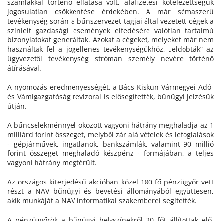
számlákkal történő ellátása volt, áfafizetési kötelezettségük
jogosulatlan csökkentése érdekében. A már sémaszerű
tevékenység során a bűnszervezet tagjai által vezetett cégek a
színlelt gazdasági események elfedésére valótlan tartalmú
bizonylatokat generáltak. Azokat a cégeket, melyeket már nem
használtak fel a jogellenes tevékenységükhöz, „eldobták” az
ügyvezetői tevékenység stróman személy nevére történő
átírásával.
A nyomozás eredményességét, a Bács-Kiskun Vármegyei Adó-
és Vámigazgatóság revizorai is elősegítették, bűnügyi jelzésük
útján.
A bűncselekménnyel okozott vagyoni hátrány meghaladja az 1
milliárd forint összeget, melyből zár alá vételek és lefoglalások
- gépjárművek, ingatlanok, bankszámlák, valamint 90 millió
forint összeget meghaladó készpénz - formájában, a teljes
vagyoni hátrány megtérült.
Az országos kiterjedésű akcióban közel 180 fő pénzügyőr vett
részt a NAV bűnügyi és bevetési állományából együttesen,
akik munkáját a NAV informatikai szakemberei segítették.
A pénzügyőrök a bűnügyi helyszínekről 20 főt állítottak elő,