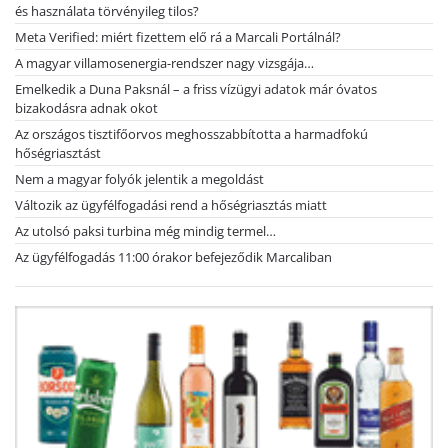
és használata törvényileg tilos?
Meta Verified: miért fizettem elő rá a Marcali Portálnál?
A magyar villamosenergia-rendszer nagy vizsgája…
Emelkedik a Duna Paksnál – a friss vízügyi adatok már óvatos
bizakodásra adnak okot
Az országos tisztifőorvos meghosszabbította a harmadfokú
hőségriasztást
Nem a magyar folyók jelentik a megoldást
Változik az ügyfélfogadási rend a hőségriasztás miatt
Az utolsó paksi turbina még mindig termel…
Az ügyfélfogadás 11:00 órakor befejeződik Marcaliban