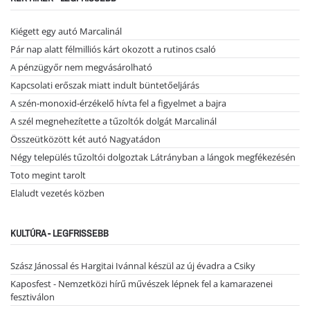
Kiégett egy autó Marcalinál
Pár nap alatt félmilliós kárt okozott a rutinos csaló
A pénzügyőr nem megvásárolható
Kapcsolati erőszak miatt indult büntetőeljárás
A szén-monoxid-érzékelő hívta fel a figyelmet a bajra
A szél megnehezítette a tűzoltók dolgát Marcalinál
Összeütközött két autó Nagyatádon
Négy település tűzoltói dolgoztak Látrányban a lángok megfékezésén
Toto megint tarolt
Elaludt vezetés közben
KULTÚRA - LEGFRISSEBB
Szász Jánossal és Hargitai Ivánnal készül az új évadra a Csiky
Kaposfest - Nemzetközi hírű művészek lépnek fel a kamarazenei
fesztiválon