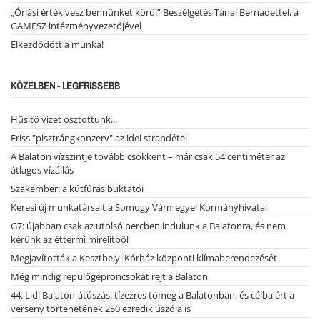
„Óriási érték vesz bennünket körül” Beszélgetés Tanai Bernadettel, a
GAMESZ intézményvezetőjével
Elkezdődött a munka!
KÖZELBEN - LEGFRISSEBB
Hűsítő vizet osztottunk...
Friss "pisztrángkonzerv" az idei strandétel
A Balaton vízszintje tovább csökkent – már csak 54 centiméter az
átlagos vízállás
Szakember: a kútfúrás buktatói
Keresi új munkatársait a Somogy Vármegyei Kormányhivatal
G7: újabban csak az utolsó percben indulunk a Balatonra, és nem
kérünk az éttermi mirelitből
Megjavították a Keszthelyi Kórház központi klímaberendezését
Még mindig repülőgéproncsokat rejt a Balaton
44. Lidl Balaton-átúszás: tízezres tömeg a Balatonban, és célba ért a
verseny történetének 250 ezredik úszója is