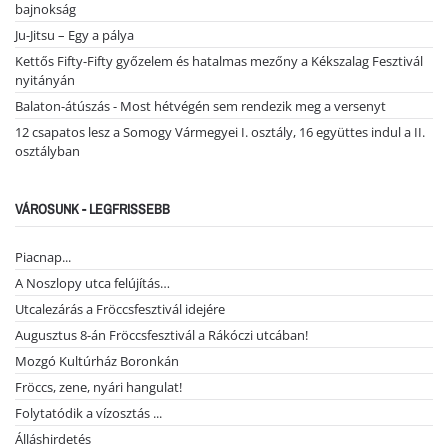
bajnokság
Ju-Jitsu – Egy a pálya
Kettős Fifty-Fifty győzelem és hatalmas mezőny a Kékszalag Fesztivál
nyitányán
Balaton-átúszás - Most hétvégén sem rendezik meg a versenyt
12 csapatos lesz a Somogy Vármegyei I. osztály, 16 együttes indul a II.
osztályban
VÁROSUNK - LEGFRISSEBB
Piacnap...
A Noszlopy utca felújítás…
Utcalezárás a Fröccsfesztivál idejére
Augusztus 8-án Fröccsfesztivál a Rákóczi utcában!
Mozgó Kultúrház Boronkán
Fröccs, zene, nyári hangulat!
Folytatódik a vízosztás ...
Álláshirdetés