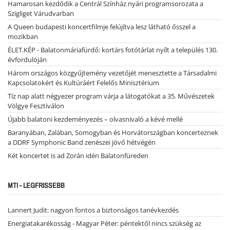
Hamarosan kezdődik a Centrál Színház nyári programsorozata a
Szigliget Várudvarban
A Queen budapesti koncertfilmje felújítva lesz látható ősszel a
mozikban
ÉLET.KÉP - Balatonmáriafürdő: kortárs fotótárlat nyílt a település 130.
évfordulóján
Három országos közgyűjtemény vezetőjét menesztette a Társadalmi
Kapcsolatokért és Kultúráért Felelős Minisztérium
Tíz nap alatt négyezer program várja a látogatókat a 35. Művészetek
Völgye Fesztiválon
Újabb balatoni kezdeményezés – olvasnivaló a kévé mellé
Baranyában, Zalában, Somogyban és Horvátországban koncerteznek
a DDRF Symphonic Band zenészei jövő hétvégén
Két koncertet is ad Zorán idén Balatonfüreden
MTI - LEGFRISSEBB
Lannert Judit: nagyon fontos a biztonságos tanévkezdés
Energiatakarékosság - Magyar Péter: péntektől nincs szükség az