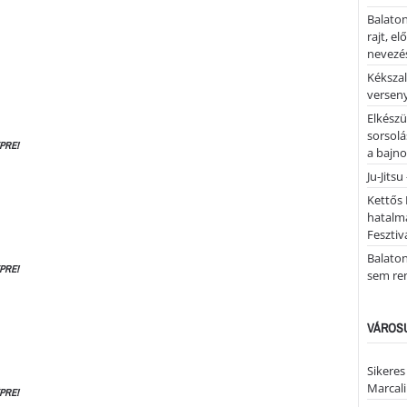
Balaton
rajt, e
nevezés
Kékszal
versen
Elkészü
sorsolá
PRE!
a bajn
Ju-Jitsu
Kettős 
hatalm
Fesztiv
Balato
PRE!
sem re
VÁROSU
Sikeres
Marcal
PRE!