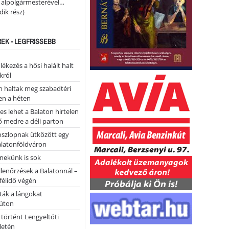
i alpolgármesterével…
ik rész)
REK - LEGFRISSEBB
kezés a hősi halált halt
król
 haltak meg szabadtéri
en a héten
es lehet a Balaton hirtelen
 medre a déli parton
oszlopnak ütközött egy
alatonföldváron
nekünk is sok
llenőrzések a Balatonnál –
 félidő végén
tták a lángokat
úton
 történt Lengyeltóti
letén