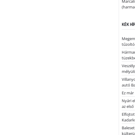
Marcal
(harmad
KÉK HÍ
Megemlé
tűzoltó
Hárman
tüzekb
Veszély
mélyülő
Villany
autó B
Ez már 
Nyári e
az első
Elfojto
Kadark
Baleset
külterü