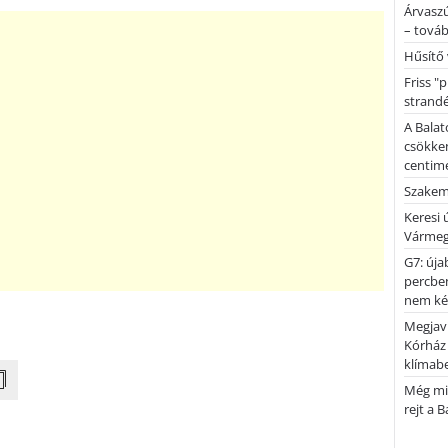
Árvaszú
– továb
Hűsítő 
Friss "
strandé
A Balat
csökken
centimé
Szakemb
Keresi
Vármeg
G7: úja
percben
nem kér
Megjaví
Kórház
klímab
Még mi
rejt a 