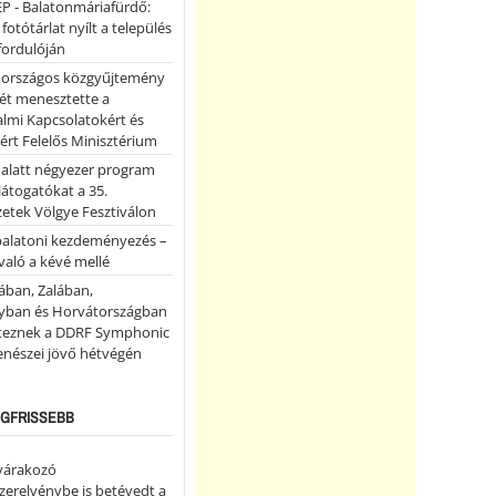
P - Balatonmáriafürdő:
 fotótárlat nyílt a település
fordulóján
országos közgyűjtemény
ét menesztette a
lmi Kapcsolatokért és
ért Felelős Minisztérium
 alatt négyezer program
 látogatókat a 35.
etek Völgye Fesztiválon
balatoni kezdeményezés –
való a kévé mellé
ában, Zalában,
ban és Horvátországban
teznek a DDRF Symphonic
enészei jövő hétvégén
LEGFRISSEBB
 várakozó
erelvénybe is betévedt a