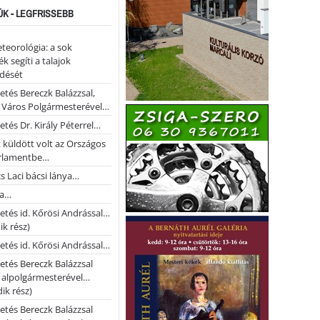
ÚK - LEGFRISSEBB
teorológia: a sok
k segíti a talajok
ődését
etés Bereczk Balázzsal,
i Város Polgármesterével…
etés Dr. Király Péterrel…
t küldött volt az Országos
rlamentbe…
s Laci bácsi lánya…
na…
etés id. Kőrösi Andrással…
k rész)
etés id. Kőrösi Andrással…
etés Bereczk Balázzsal
i alpolgármesterével…
ik rész)
etés Bereczk Balázzsal