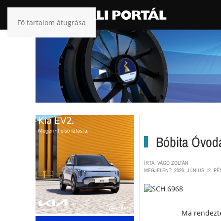
Fő tartalom átugrása
Bóbita Óvoda
ÍRTA: VÁGÓ ZOLTÁN
MEGJELENT: 2026. JÚNIUS 12. PÉ
Ma rendezté