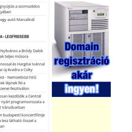
égnyújtás a szomszédos
gyében
 egy autó Marcalinál
A - LEGFRISSEBB
- Nyilvános a Bródy Dalok
ak teljes műsora
ánossal és Hargitai Ivánnal
az új évadra a Csiky
st - Nemzetközi hírű
k lépnek fel a
enei fesztiválon
san kezdődik a Centrál
z nyári programsorozata a
et Várudvarban
n budapesti koncertfilmje
a lesz látható ősszel a
ban