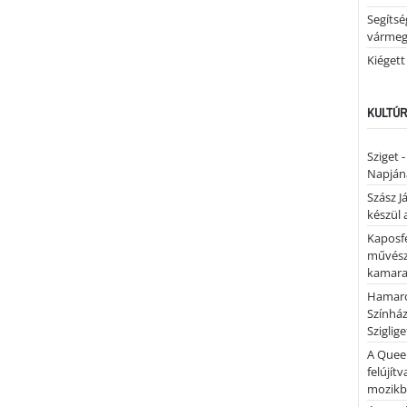
Segíts
várme
Kiégett
KULTÚR
Sziget 
Napján
Szász J
készül 
Kaposfe
művésze
kamaraz
Hamaro
Színhá
Sziglig
A Quee
felújítv
mozik