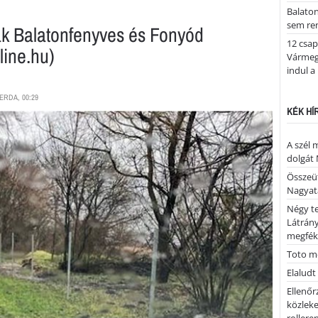
Balato
sem re
tak Balatonfenyves és Fonyód
12 csap
line.hu)
Vármegy
indul a
ERDA, 00:29
KÉK HÍ
A szél 
dolgát 
Összeü
Nagya
Négy te
Látrán
megfék
Toto me
Elaludt
Ellenőr
közleke