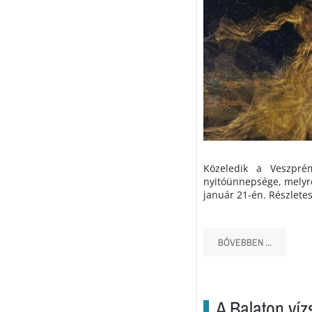
Közeledik a Veszpré
nyitóünnepsége, melyre
január 21-én. Részlete
BŐVEBBEN ...
A Balaton vízs