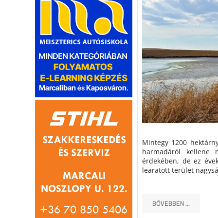
Mintegy 1200 hektárny
harmadáról kellene 
érdekében, de ez évek
learatott terület nagys
BŐVEBBEN ...