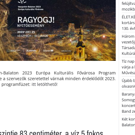
felújítv
mozik
ÉLET.KÉ
kortárs
130. év
Három 
vezetőj
Társada
Kultúrá
Tíz nap
várja a
Művész
m-Balaton 2023 Európa Kulturális Fővárosa Program
 a szervezők szeretettel várnak minden érdeklődőt 2023.
Újabb 
s programfüzet:
itt letölthető!
olvasni
Barany
Somogy
koncer
Band z
Két kon
Balato
zintje 83 centiméter, a víz 5 fokos