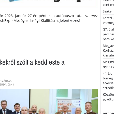
centimé
Szakemb
kör 2023. január 27-én pénteken autóbuszos utat szervez
Keresi
shExpo Mezőgazdasági Kiállításra.
Jelentkezés!
Vármeg
G7: úja
percben
nem kér
Megjaví
Kórház
klímab
ekről szólt a kedd este a
Még mi
rejt a 
44. Lid
tömeg a
ORMÁNYZAT
a verse
ERDA, 00:48
ezredik
Köszönj
együtt
INTERJ