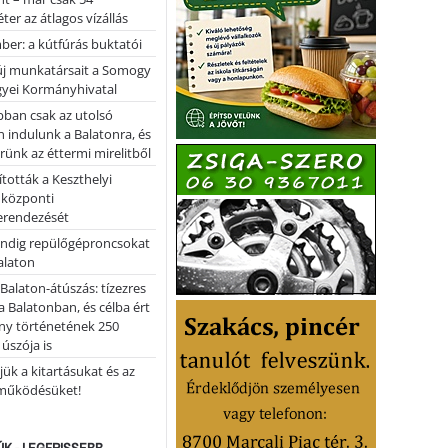
ter az átlagos vízállás
er: a kútfúrás buktatói
 új munkatársait a Somogy
yei Kormányhivatal
bban csak az utolsó
 indulunk a Balatonra, és
ünk az éttermi mirelitből
tották a Keszthelyi
 központi
erendezését
ndig repülőgéproncsokat
Balaton
l Balaton-átúszás: tízezres
 Balatonban, és célba ért
ny történetének 250
 úszója is
ük a kitartásukat és az
működésüket!
ÚK - LEGFRISSEBB