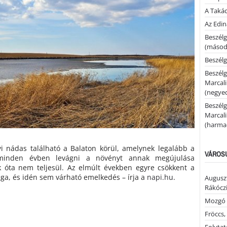
A Takác
Az Edi
Beszélg
(másodi
Beszélg
Beszélg
Marcal
(negyed
Beszélg
Marcal
(harmad
i nádas található a Balaton körül, amelynek legalább a
VÁROSU
minden évben levágni a növényt annak megújulása
 óta nem teljesül. Az elmúlt években egyre csökkent a
ága, és idén sem várható emelkedés – írja a
napi.hu
.
Auguszt
Rákóczi
Mozgó 
Fröccs,