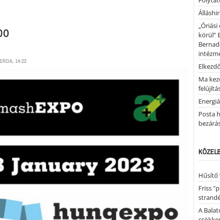
Folytató
Álláshi
„Óriási
po
körül” 
Bernad
intézm
ERDA, 14:22
Elkezd
Ma kez
felújítá
Energiá
Posta h
bezárá
KÖZELB
Hűsítő 
Friss "
strandé
A Balat
csökken