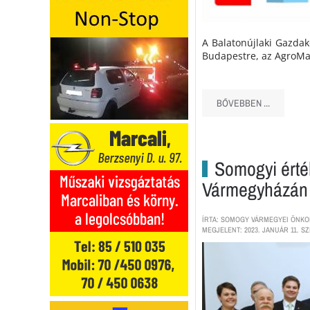
A Balatonújlaki Gazda
Budapestre, az AgroMa
BŐVEBBEN ...
Somogyi érték
Vármegyházán
ÍRTA: SOMOGY VÁRMEGYEI ÖNK
MEGJELENT: 2023. JANUÁR 11. SZ