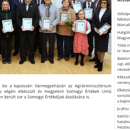
Gólzáp
felkész
Marcali
Hatgólo
Magyar
Több mi
IV. Mar
Balaton
rajt, e
nevezés
Kékszal
versen
 be a kaposvári Vármegyeházán az Agrárminisztérium
Elkészü
v végén elkészült és megjelent Somogyi Értékek című
sorsolá
 került sor a Somogyi Értékdíjak átadására is.
a bajn
Ju-Jitsu
Kettős 
hatalm
Fesztiv