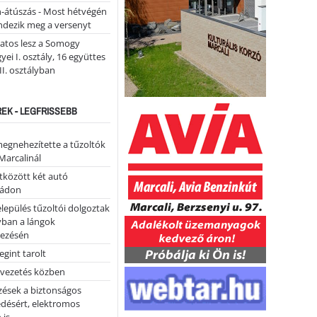
n-átúszás - Most hétvégén
ndezik meg a versenyt
atos lesz a Somogy
ei I. osztály, 16 együttes
 II. osztályban
REK - LEGFRISSEBB
megnehezítette a tűzoltók
Marcalinál
tközött két autó
tádon
lepülés tűzoltói dolgoztak
yban a lángok
ezésén
gint tarolt
 vezetés közben
zések a biztonságos
désért, elektromos