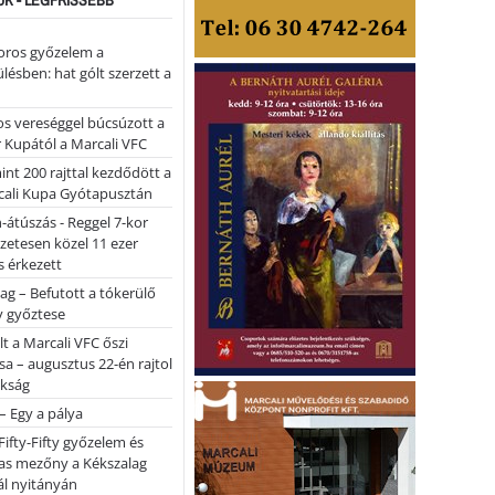
oros győzelem a
ülésben: hat gólt szerzett a
s vereséggel búcsúzott a
 Kupától a Marcali VFC
nt 200 rajttal kezdődött a
cali Kupa Gyótapusztán
-átúszás - Reggel 7-kor
lőzetesen közel 11 ezer
 érkezett
ag – Befutott a tókerülő
y győztese
lt a Marcali VFC őszi
sa – augusztus 22-én rajtol
okság
 – Egy a pálya
Fifty-Fifty győzelem és
as mezőny a Kékszalag
ál nyitányán