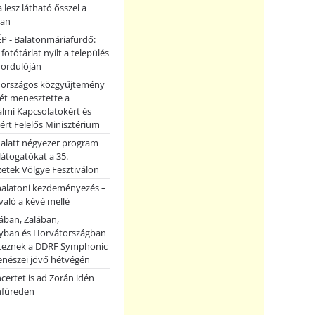
a lesz látható ősszel a
ban
P - Balatonmáriafürdő:
 fotótárlat nyílt a település
fordulóján
országos közgyűjtemény
ét menesztette a
lmi Kapcsolatokért és
ért Felelős Minisztérium
 alatt négyezer program
 látogatókat a 35.
etek Völgye Fesztiválon
balatoni kezdeményezés –
való a kévé mellé
ában, Zalában,
ban és Horvátországban
teznek a DDRF Symphonic
enészei jövő hétvégén
certet is ad Zorán idén
nfüreden