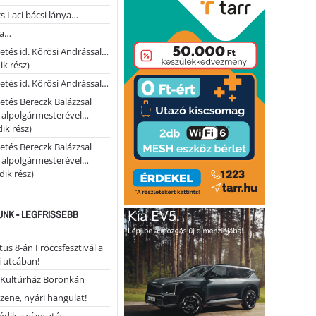
s Laci bácsi lánya…
na…
etés id. Kőrösi Andrással…
k rész)
etés id. Kőrösi Andrással…
etés Bereczk Balázzsal
i alpolgármesterével…
ik rész)
etés Bereczk Balázzsal
i alpolgármesterével…
ik rész)
NK - LEGFRISSEBB
us 8-án Fröccsfesztivál a
 utcában!
Kultúrház Boronkán
 zene, nyári hangulat!