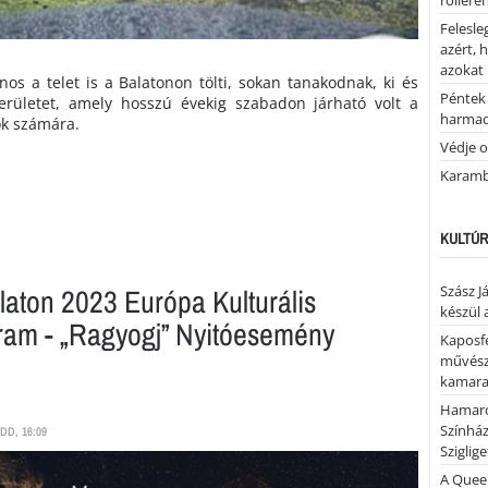
rolleren
Felesle
azért, 
azokat
os a telet is a Balatonon tölti, sokan tanakodnak, ki és
Péntek 
 területet, amely hosszú évekig szabadon járható volt a
harmad
k számára.
Védje o
Karamb
KULTÚR
Szász J
aton 2023 Európa Kulturális
készül 
ram - „Ragyogj” Nyitóesemény
Kaposfe
művésze
kamaraz
Hamaro
Színhá
DD, 16:09
Sziglig
A Quee