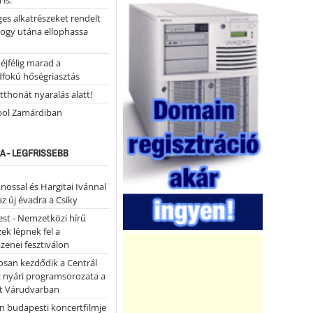
 is.
ges alkatrészeket rendelt
hogy utána ellophassa
éjfélig marad a
fokú hőségriasztás
tthonát nyaralás alatt!
ol Zamárdiban
A - LEGFRISSEBB
ánossal és Hargitai Ivánnal
az új évadra a Csiky
st - Nemzetközi hírű
k lépnek fel a
enei fesztiválon
san kezdődik a Centrál
z nyári programsorozata a
et Várudvarban
n budapesti koncertfilmje