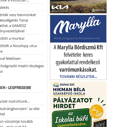
dik a vízosztás ...
rdetés
 érték vesz bennünket
Beszélgetés Tanai
ettel, a GAMESZ
ényvezetőjével
ődött a munka!
dődik a Noszlopy utca
sa
val felelősen
őségriadó miatti részleges
sa
EN - LEGFRISSEBB
vizet osztottunk...
pisztrángkonzerv" az idei
tel
on vízszintje tovább
t – már csak 54