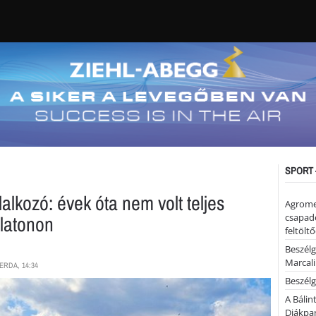
SPORT 
lalkozó: évek óta nem volt teljes
Agrome
latonon
csapadé
feltölt
Beszélg
Marcal
ERDA, 14:34
Beszélg
A Bálin
Diákpa