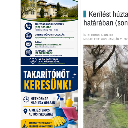
Kerítést húz
határában (son
ÍRTA: HIRBALATON.HU
MEGJELENT: 2023. JANUÁR 11. SZ