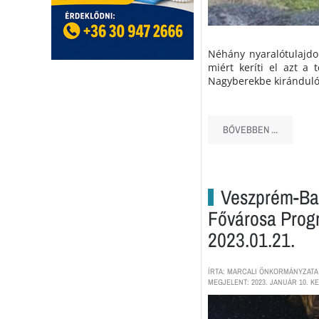
Néhány nyaralótulajdon
miért keríti el azt a
Nagyberekbe kiránduló
BŐVEBBEN ...
Veszprém-Bal
Fővárosa Prog
2023.01.21.
ÍRTA: MARCALI ÖNKORMÁNYZATA
MEGJELENT: 2023. JANUÁR 10. KE