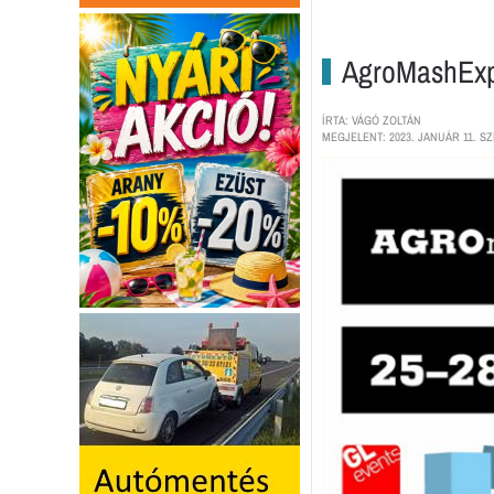
AgroMashEx
ÍRTA: VÁGÓ ZOLTÁN
MEGJELENT: 2023. JANUÁR 11. SZ