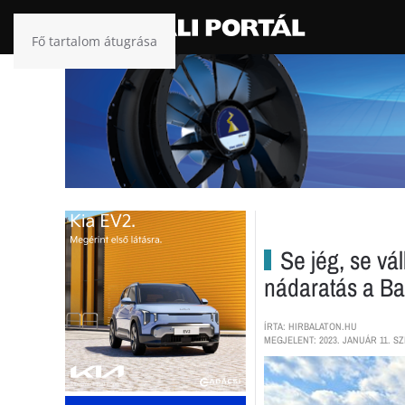
Fő tartalom átugrása
Se jég, se vál
nádaratás a Ba
ÍRTA: HIRBALATON.HU
MEGJELENT: 2023. JANUÁR 11. SZ